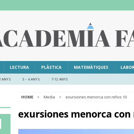
LECTURA
PLÀSTICA
MATEMÀTIQUES
LABO
2 ANYS
3 – 6 ANYS
7-12 ANYS
HOME
Media
exursiones menorca con niños 10
exursiones menorca con n