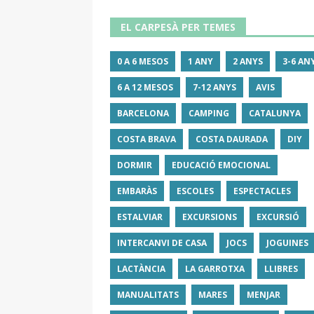
EL CARPESÀ PER TEMES
0 A 6 MESOS
1 ANY
2 ANYS
3-6 AN
6 A 12 MESOS
7-12 ANYS
AVIS
BARCELONA
CAMPING
CATALUNYA
COSTA BRAVA
COSTA DAURADA
DIY
DORMIR
EDUCACIÓ EMOCIONAL
EMBARÀS
ESCOLES
ESPECTACLES
ESTALVIAR
EXCURSIONS
EXCURSIÓ
INTERCANVI DE CASA
JOCS
JOGUINES
LACTÀNCIA
LA GARROTXA
LLIBRES
MANUALITATS
MARES
MENJAR