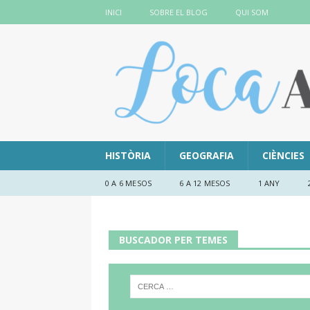
INICI
SOBRE EL BLOG
QUI SOM
HISTÒRIA
GEOGRAFIA
CIÈNCIES
0 A 6 MESOS
6 A 12 MESOS
1 ANY
BUSCADOR PER TEMES