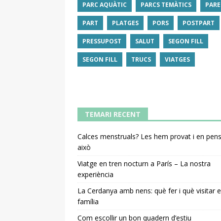
PARC AQUÀTIC
PARCS TEMÀTICS
PARE
PART
PLATGES
PORS
POSTPART
PRESSUPOST
SALUT
SEGON FILL
SEGON FILL
TRUCS
VIATGES
TEMARI RECENT
Calces menstruals? Les hem provat i en pe
això
Viatge en tren nocturn a París – La nostra
experiència
La Cerdanya amb nens: què fer i què visitar 
família
Com escollir un bon quadern d’estiu