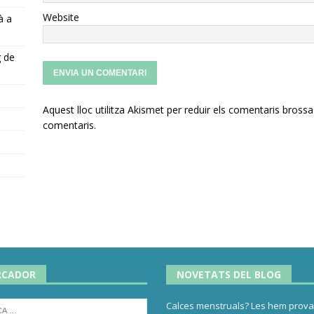
Website
à a
g de
Aquest lloc utilitza Akismet per reduir els comentaris brossa
s
comentaris
.
RCADOR
NOVETATS DEL BLOG
Calces menstruals? Les hem provat