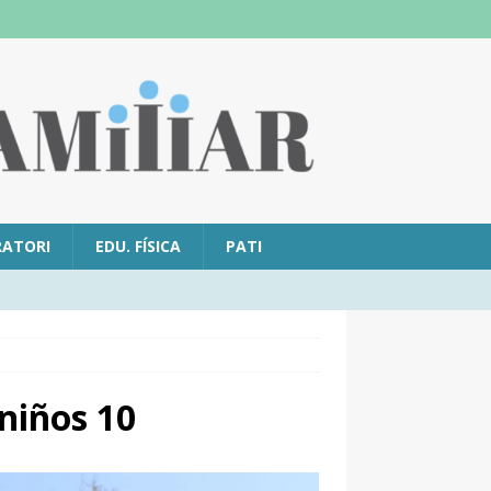
RATORI
EDU. FÍSICA
PATI
iños 10