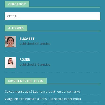
CERCADOR
AUTORES
ELISABET
published 231 articles
ROSER
published 219 articles
NOVETATS DEL BLOG
Calces menstruals? Les hem provat i en pensem això
Viatge en tren nocturn a París – La nostra experiència