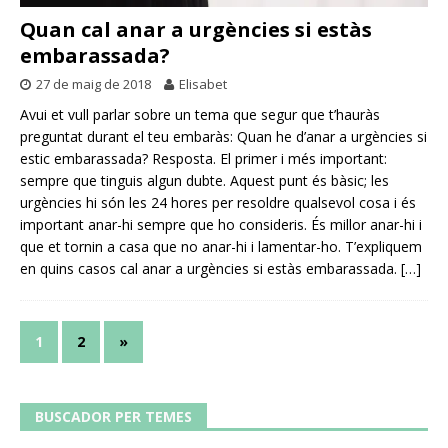
Quan cal anar a urgències si estàs
embarassada?
27 de maig de 2018
Elisabet
Avui et vull parlar sobre un tema que segur que t’hauràs
preguntat durant el teu embaràs: Quan he d’anar a urgències si
estic embarassada? Resposta. El primer i més important:
sempre que tinguis algun dubte. Aquest punt és bàsic; les
urgències hi són les 24 hores per resoldre qualsevol cosa i és
important anar-hi sempre que ho consideris. És millor anar-hi i
que et tornin a casa que no anar-hi i lamentar-ho. T’expliquem
en quins casos cal anar a urgències si estàs embarassada.
[…]
1
2
»
BUSCADOR PER TEMES