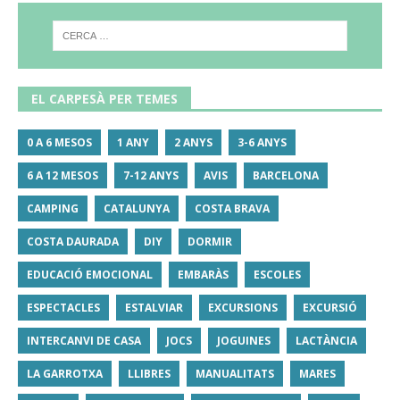
EL CARPESÀ PER TEMES
0 A 6 MESOS
1 ANY
2 ANYS
3-6 ANYS
6 A 12 MESOS
7-12 ANYS
AVIS
BARCELONA
CAMPING
CATALUNYA
COSTA BRAVA
COSTA DAURADA
DIY
DORMIR
EDUCACIÓ EMOCIONAL
EMBARÀS
ESCOLES
ESPECTACLES
ESTALVIAR
EXCURSIONS
EXCURSIÓ
INTERCANVI DE CASA
JOCS
JOGUINES
LACTÀNCIA
LA GARROTXA
LLIBRES
MANUALITATS
MARES