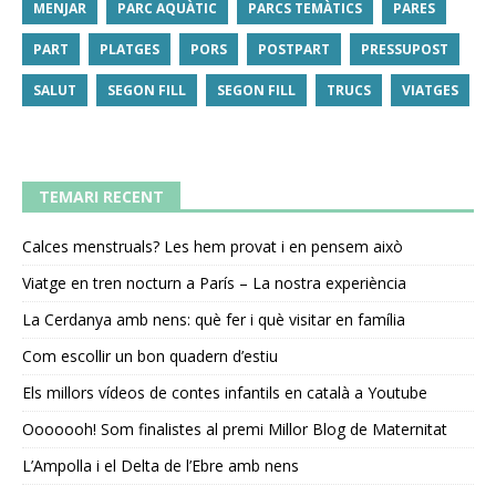
MENJAR
PARC AQUÀTIC
PARCS TEMÀTICS
PARES
PART
PLATGES
PORS
POSTPART
PRESSUPOST
SALUT
SEGON FILL
SEGON FILL
TRUCS
VIATGES
TEMARI RECENT
Calces menstruals? Les hem provat i en pensem això
Viatge en tren nocturn a París – La nostra experiència
La Cerdanya amb nens: què fer i què visitar en família
Com escollir un bon quadern d’estiu
Els millors vídeos de contes infantils en català a Youtube
Ooooooh! Som finalistes al premi Millor Blog de Maternitat
L’Ampolla i el Delta de l’Ebre amb nens