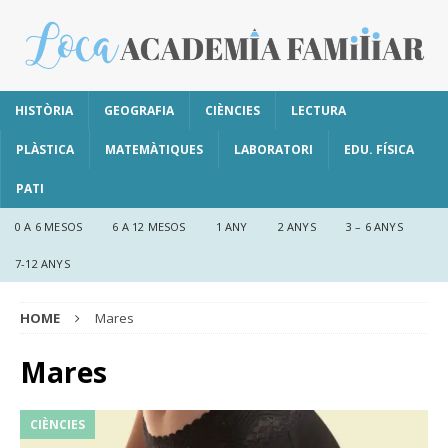
HISTÒRIA
GEOGRAFIA
CIÈNCIES
LECTURA
PLÀSTICA
MATEMÀTIQUES
LABORATORI
EDU. FÍSICA
PATI
0 A 6 MESOS
6 A 12 MESOS
1 ANY
2 ANYS
3 – 6 ANYS
7-12 ANYS
HOME
Mares
Mares
CIÈNCIES