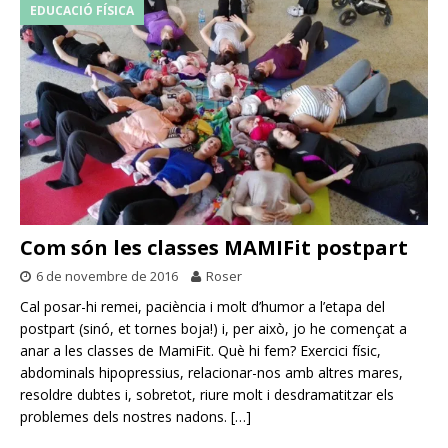
EDUCACIÓ FÍSICA
Com són les classes MAMIFit postpart
6 de novembre de 2016
Roser
Cal posar-hi remei, paciència i molt d’humor a l’etapa del
postpart (sinó, et tornes boja!) i, per això, jo he començat a
anar a les classes de MamiFit. Què hi fem? Exercici físic,
abdominals hipopressius, relacionar-nos amb altres mares,
resoldre dubtes i, sobretot, riure molt i desdramatitzar els
problemes dels nostres nadons.
[…]