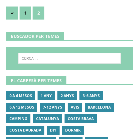
«
1
2
BUSCADOR PER TEMES
EL CARPESÀ PER TEMES
0 A 6 MESOS
1 ANY
2 ANYS
3-6 ANYS
6 A 12 MESOS
7-12 ANYS
AVIS
BARCELONA
CAMPING
CATALUNYA
COSTA BRAVA
COSTA DAURADA
DIY
DORMIR