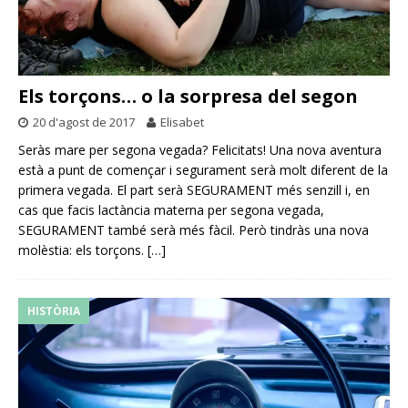
Els torçons… o la sorpresa del segon
20 d'agost de 2017
Elisabet
Seràs mare per segona vegada? Felicitats! Una nova aventura
està a punt de començar i segurament serà molt diferent de la
primera vegada. El part serà SEGURAMENT més senzill i, en
cas que facis lactància materna per segona vegada,
SEGURAMENT també serà més fàcil. Però tindràs una nova
molèstia: els torçons.
[…]
HISTÒRIA