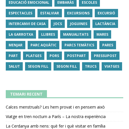
EDUCACIÓ EMOCIONAL
EMBARÀS
ESCOLES
ESPECTACLES
ESTALVIAR
EXCURSIONS
EXCURSIÓ
INTERCANVI DE CASA
JOCS
JOGUINES
LACTÀNCIA
LA GARROTXA
LLIBRES
MANUALITATS
MARES
MENJAR
PARC AQUÀTIC
PARCS TEMÀTICS
PARES
PART
PLATGES
PORS
POSTPART
PRESSUPOST
SALUT
SEGON FILL
SEGON FILL
TRUCS
VIATGES
TEMARI RECENT
Calces menstruals? Les hem provat i en pensem això
Viatge en tren nocturn a París – La nostra experiència
La Cerdanya amb nens: què fer i què visitar en família