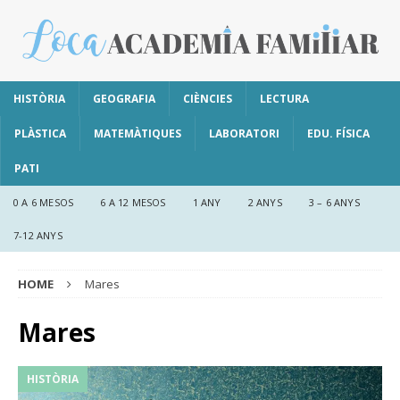
HISTÒRIA
GEOGRAFIA
CIÈNCIES
LECTURA
PLÀSTICA
MATEMÀTIQUES
LABORATORI
EDU. FÍSICA
PATI
0 A 6 MESOS
6 A 12 MESOS
1 ANY
2 ANYS
3 – 6 ANYS
7-12 ANYS
HOME
Mares
Mares
HISTÒRIA