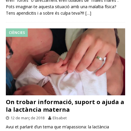
eren “fortes” o directament eren titllades de “males mares”.
Pots imaginar-te aquesta situació amb una malaltia física?
Tens apendicitis i a sobre és culpa teva?!!!
[…]
CIÈNCIES
On trobar informació, suport o ajuda a
la lactància materna
12 de març de 2018
Elisabet
Avui et parlaré d’un tema que m’apassiona: la lactància