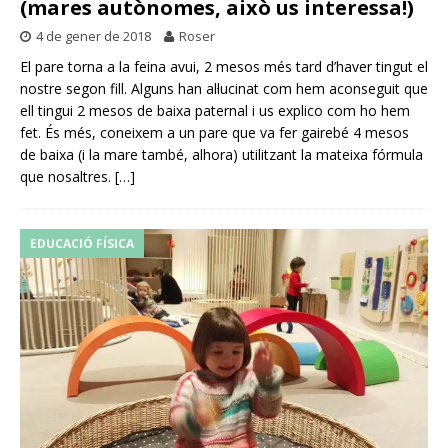
(mares autònomes, això us interessa!)
4 de gener de 2018
Roser
El pare torna a la feina avui, 2 mesos més tard d’haver tingut el
nostre segon fill. Alguns han al·lucinat com hem aconseguit que
ell tingui 2 mesos de baixa paternal i us explico com ho hem
fet. És més, coneixem a un pare que va fer gairebé 4 mesos
de baixa (i la mare també, alhora) utilitzant la mateixa fórmula
que nosaltres.
[…]
EDUCACIÓ FÍSICA