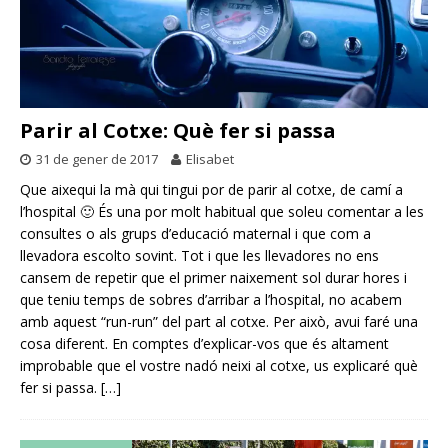
Parir al Cotxe: Què fer si passa
31 de gener de 2017
Elisabet
Que aixequi la mà qui tingui por de parir al cotxe, de camí a
l’hospital 🙂 És una por molt habitual que soleu comentar a les
consultes o als grups d’educació maternal i que com a
llevadora escolto sovint. Tot i que les llevadores no ens
cansem de repetir que el primer naixement sol durar hores i
que teniu temps de sobres d’arribar a l’hospital, no acabem
amb aquest “run-run” del part al cotxe. Per això, avui faré una
cosa diferent. En comptes d’explicar-vos que és altament
improbable que el vostre nadó neixi al cotxe, us explicaré què
fer si passa.
[…]