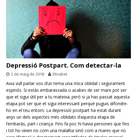
Depressió Postpart. Com detectar-la
2 de maig de 2018
Elisabet
Avui vull parlar-vos d’un tema una mica oblidat i segurament
espinós. Si estàs embarassada o acabes de ser mare pot ser
que et sigui útil per a tu mateixa; però si ja has passat aquesta
etapa pot ser que et sigui interessant perquè puguis difondre-
ho en el teu entorn. La depressió postpart ha estat durant
anys un dels aspectes més oblidats d’aquesta etapa de
l’embaràs, part i criança. Fins fa poc hi havia persones que fins
i tot ho veien no com una malaltia sinó com a mares que no