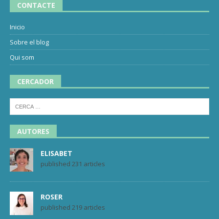
CONTACTE
Inicio
Sobre el blog
Qui som
CERCADOR
AUTORES
ELISABET
published 231 articles
ROSER
published 219 articles