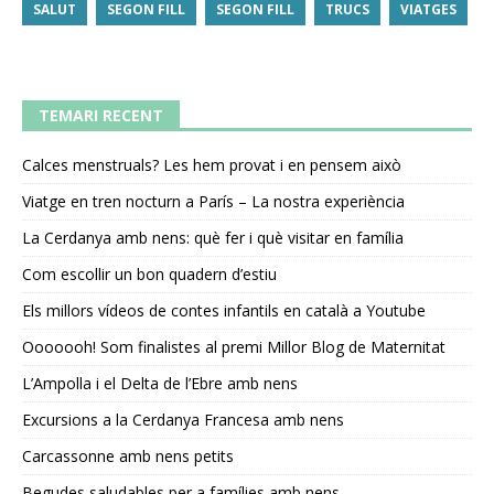
SALUT
SEGON FILL
SEGON FILL
TRUCS
VIATGES
TEMARI RECENT
Calces menstruals? Les hem provat i en pensem això
Viatge en tren nocturn a París – La nostra experiència
La Cerdanya amb nens: què fer i què visitar en família
Com escollir un bon quadern d’estiu
Els millors vídeos de contes infantils en català a Youtube
Ooooooh! Som finalistes al premi Millor Blog de Maternitat
L’Ampolla i el Delta de l’Ebre amb nens
Excursions a la Cerdanya Francesa amb nens
Carcassonne amb nens petits
Begudes saludables per a famílies amb nens