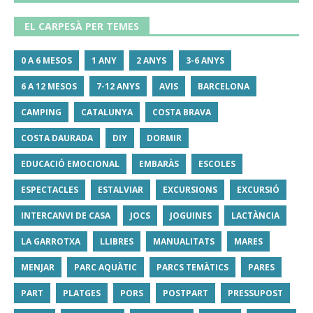
EL CARPESÀ PER TEMES
0 A 6 MESOS
1 ANY
2 ANYS
3-6 ANYS
6 A 12 MESOS
7-12 ANYS
AVIS
BARCELONA
CAMPING
CATALUNYA
COSTA BRAVA
COSTA DAURADA
DIY
DORMIR
EDUCACIÓ EMOCIONAL
EMBARÀS
ESCOLES
ESPECTACLES
ESTALVIAR
EXCURSIONS
EXCURSIÓ
INTERCANVI DE CASA
JOCS
JOGUINES
LACTÀNCIA
LA GARROTXA
LLIBRES
MANUALITATS
MARES
MENJAR
PARC AQUÀTIC
PARCS TEMÀTICS
PARES
PART
PLATGES
PORS
POSTPART
PRESSUPOST