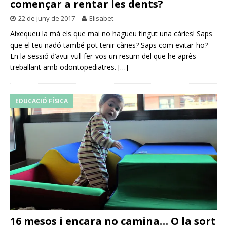
començar a rentar les dents?
22 de juny de 2017
Elisabet
Aixequeu la mà els que mai no hagueu tingut una càries! Saps
que el teu nadó també pot tenir càries? Saps com evitar-ho?
En la sessió d’avui vull fer-vos un resum del que he après
treballant amb odontopediatres.
[…]
EDUCACIÓ FÍSICA
16 mesos i encara no camina… O la sort