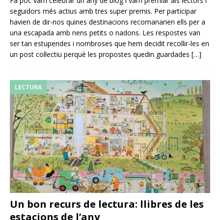
Fa poc vam celebrar un any de blog i vam premiar als lectors i
seguidors més actius amb tres super premis. Per participar
havien de dir-nos quines destinacions recomanarien ells per a
una escapada amb nens petits o nadons. Les respostes van
ser tan estupendes i nombroses que hem decidit recollir-les en
un post col·lectiu perquè les propostes quedin guardades
[…]
LECTURA
Un bon recurs de lectura: llibres de les
estacions de l’any