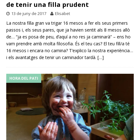
de tenir una filla prudent
13 de juny de 2017
Elisabet
La nostra filla gran va trigar 16 mesos a fer els seus primers
passos i, els seus pares, que ja havien sentit als 8 mesos allò
de… “ja es posa de peu, d’aquí a no res ja caminarà” – ens ho
vam prendre amb molta filosofia. És el teu cas? El teu fill/a té
16 mesos i encara no camina? T’explico la nostra experiència…
i els avantatges de tenir un caminador tardà.
[…]
HORA DEL PATI