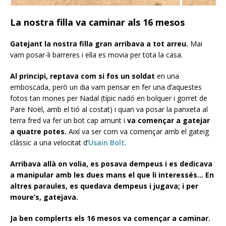
La nostra filla va caminar als 16 mesos
Gatejant la nostra filla gran arribava a tot arreu.
Mai
vam posar-li barreres i ella es movia per tota la casa.
Al principi, reptava com si fos un soldat
en una
emboscada, però un dia vam pensar en fer una d’aquestes
fotos tan mones per Nadal (típic nadó en bolquer i gorret de
Pare Noël, amb el tió al costat) i quan va posar la panxeta al
terra fred va fer un bot cap amunt i
va començar a gatejar
a quatre potes.
Així va ser com va començar amb el gateig
clàssic a una velocitat d’
Usain Bolt
.
Arribava allà on volia, es posava dempeus i es dedicava
a manipular amb les dues mans el que li interessés… En
altres paraules, es quedava dempeus i jugava; i per
moure’s, gatejava.
Ja ben complerts els 16 mesos va començar a caminar.