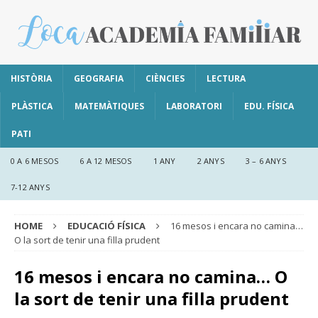
HISTÒRIA
GEOGRAFIA
CIÈNCIES
LECTURA
PLÀSTICA
MATEMÀTIQUES
LABORATORI
EDU. FÍSICA
PATI
0 A 6 MESOS
6 A 12 MESOS
1 ANY
2 ANYS
3 – 6 ANYS
7-12 ANYS
HOME
EDUCACIÓ FÍSICA
16 mesos i encara no camina…
O la sort de tenir una filla prudent
16 mesos i encara no camina… O
la sort de tenir una filla prudent