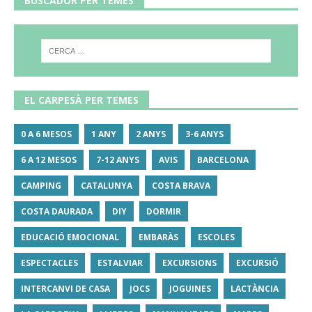
BUSCADOR PER TEMES
EL CARPESÀ PER TEMES
0 A 6 MESOS
1 ANY
2 ANYS
3-6 ANYS
6 A 12 MESOS
7-12 ANYS
AVIS
BARCELONA
CAMPING
CATALUNYA
COSTA BRAVA
COSTA DAURADA
DIY
DORMIR
EDUCACIÓ EMOCIONAL
EMBARÀS
ESCOLES
ESPECTACLES
ESTALVIAR
EXCURSIONS
EXCURSIÓ
INTERCANVI DE CASA
JOCS
JOGUINES
LACTÀNCIA