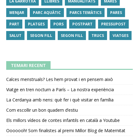
LA GARROTXA
LLIBRES
MANUALITATS
MARES
MENJAR
PARC AQUÀTIC
PARCS TEMÀTICS
PARES
PART
PLATGES
PORS
POSTPART
PRESSUPOST
SALUT
SEGON FILL
SEGON FILL
TRUCS
VIATGES
TEMARI RECENT
Calces menstruals? Les hem provat i en pensem això
Viatge en tren nocturn a París – La nostra experiència
La Cerdanya amb nens: què fer i què visitar en família
Com escollir un bon quadern d’estiu
Els millors vídeos de contes infantils en català a Youtube
Ooooooh! Som finalistes al premi Millor Blog de Maternitat