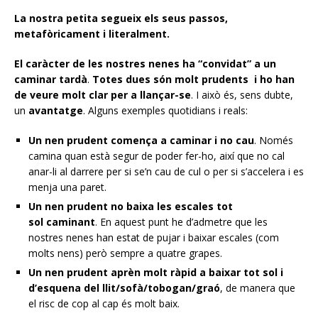
La nostra petita segueix els seus passos,
metafòricament i literalment.
El caràcter de les nostres nenes ha “convidat” a un
caminar tardà
.
Totes dues són molt prudents i ho han
de veure molt clar per a llançar-se
. I això és, sens dubte,
un
avantatge
. Alguns exemples quotidians i reals:
Un nen prudent comença a caminar i no cau
. Només
camina quan està segur de poder fer-ho, així que no cal
anar-li al darrere per si se’n cau de cul o per si s’accelera i es
menja una paret.
Un nen prudent no baixa les escales tot
sol caminant
. En aquest punt he d’admetre que les
nostres nenes han estat de pujar i baixar escales (com
molts nens) però sempre a quatre grapes.
Un nen prudent aprèn molt ràpid a baixar tot sol i
d’esquena del llit/sofà/tobogan/graó
, de manera que
el risc de cop al cap és molt baix.