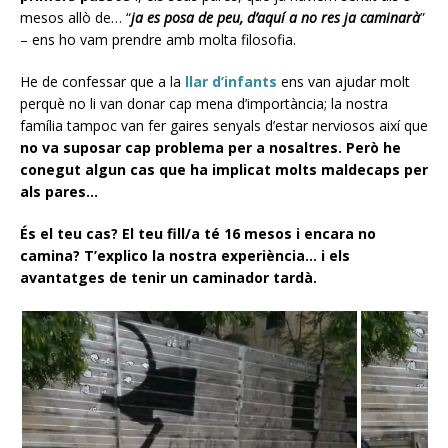
mesos allò de… “
ja es posa de peu, d’aquí a no res ja caminarà
”
– ens ho vam prendre amb molta filosofia.
He de confessar que a la
llar d’infants
ens van ajudar molt
perquè no li van donar cap mena d’importància; la nostra
família tampoc van fer gaires senyals d’estar nerviosos així que
no va suposar cap problema per a nosaltres. Però he
conegut algun cas que ha implicat molts maldecaps per
als pares…
És el teu cas? El teu fill/a té 16 mesos i encara no
camina? T’explico la nostra experiència… i els
avantatges de tenir un caminador tardà.