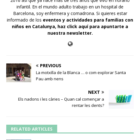
2016 así que ya hace más de tres años que vivo en horario
infantil. En el mundo adulto trabajo en un hospital de
Barcelona, soy enfermera y comadrona. Si quieres estar
informado de los
eventos y actividades para familias con
niños en Catalunya,
haz click aquí para apuntarte a
nuestra newsletter
.
PREVIOUS
La motxilla de la Blanca … o com explorar Santa
Pau amb nens
NEXT
Els nadons i les càries – Quan cal començar a
rentar les dents?
RELATED ARTICLES