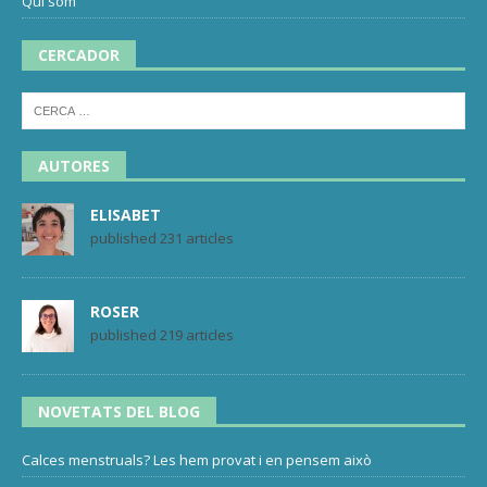
Qui som
CERCADOR
AUTORES
ELISABET
published 231 articles
ROSER
published 219 articles
NOVETATS DEL BLOG
Calces menstruals? Les hem provat i en pensem això