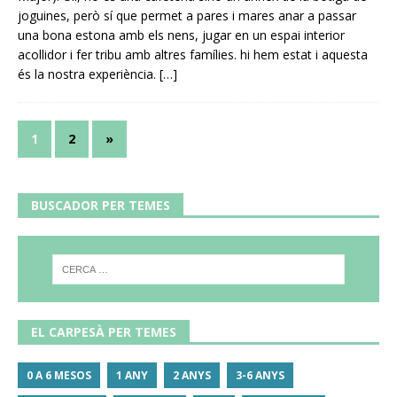
joguines, però sí que permet a pares i mares anar a passar
una bona estona amb els nens, jugar en un espai interior
acollidor i fer tribu amb altres famílies. hi hem estat i aquesta
és la nostra experiència.
[…]
1
2
»
BUSCADOR PER TEMES
EL CARPESÀ PER TEMES
0 A 6 MESOS
1 ANY
2 ANYS
3-6 ANYS