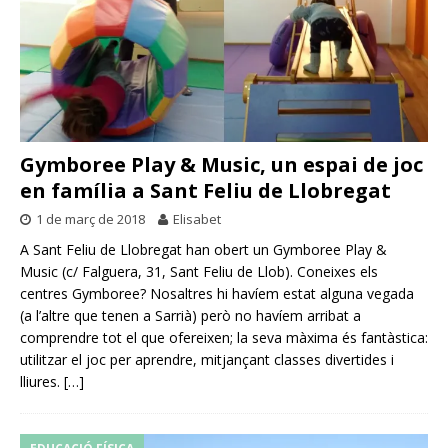
Gymboree Play & Music, un espai de joc
en família a Sant Feliu de Llobregat
1 de març de 2018
Elisabet
A Sant Feliu de Llobregat han obert un Gymboree Play &
Music (c/ Falguera, 31, Sant Feliu de Llob). Coneixes els
centres Gymboree? Nosaltres hi havíem estat alguna vegada
(a l’altre que tenen a Sarrià) però no havíem arribat a
comprendre tot el que ofereixen; la seva màxima és fantàstica:
utilitzar el joc per aprendre, mitjançant classes divertides i
lliures.
[…]