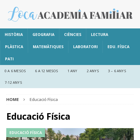
HISTÒRIA
GEOGRAFIA
CIÈNCIES
LECTURA
PLÀSTICA
MATEMÀTIQUES
LABORATORI
EDU. FÍSICA
PATI
0 A 6 MESOS
6 A 12 MESOS
1 ANY
2 ANYS
3 – 6 ANYS
7-12 ANYS
HOME
Educació Física
Educació Física
EDUCACIÓ FÍSICA