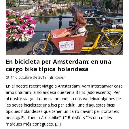
En bicicleta per Amsterdam: en una
cargo bike típica holandesa
14 d'octubre de 2019
Roser
En el nostre recent viatge a Amsterdam, vam intercanviar casa
amb una família holandesa que tenia 3 fills (adolescents). Per
al nostre viatge, la família holandesa ens va deixar algunes de
les seves bicicletes: una bici per adult i una d’aquestes bicis
típiques holandeses que tenen un carro davant per portar els
nens 🙂 Es diuen “càrrec bike”, i ” Baksfiets “és una de les
marques més conegudes.
[…]