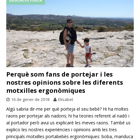
EDUCACIÓ FÍSICA
Perquè som fans de portejar i les
nostres opinions sobre les diferents
motxilles ergonòmiques
16 de gener de 2018
Elisabet
Algú sabria dir-me per què porteja el seu bebè? Hi ha moltes
raons per portejar als nadons; hi ha teories referent al nadó i
al portador però avui us explicaré les meves raons. També us
explico les nostres experiències i opinions amb les tres
principals motxilles portabebès ergonòmiques: boba, manduca