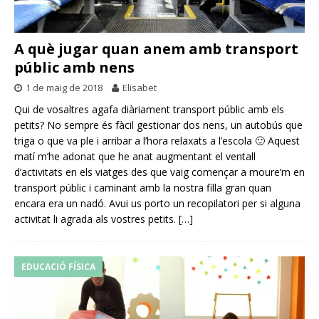
A què jugar quan anem amb transport
públic amb nens
1 de maig de 2018
Elisabet
Qui de vosaltres agafa diàriament transport públic amb els
petits? No sempre és fàcil gestionar dos nens, un autobús que
triga o que va ple i arribar a l’hora relaxats a l’escola 🙂 Aquest
matí m’he adonat que he anat augmentant el ventall
d’activitats en els viatges des que vaig començar a moure’m en
transport públic i caminant amb la nostra filla gran quan
encara era un nadó. Avui us porto un recopilatori per si alguna
activitat li agrada als vostres petits.
[…]
EDUCACIÓ FÍSICA