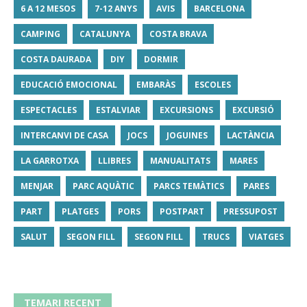
6 A 12 MESOS
7-12 ANYS
AVIS
BARCELONA
CAMPING
CATALUNYA
COSTA BRAVA
COSTA DAURADA
DIY
DORMIR
EDUCACIÓ EMOCIONAL
EMBARÀS
ESCOLES
ESPECTACLES
ESTALVIAR
EXCURSIONS
EXCURSIÓ
INTERCANVI DE CASA
JOCS
JOGUINES
LACTÀNCIA
LA GARROTXA
LLIBRES
MANUALITATS
MARES
MENJAR
PARC AQUÀTIC
PARCS TEMÀTICS
PARES
PART
PLATGES
PORS
POSTPART
PRESSUPOST
SALUT
SEGON FILL
SEGON FILL
TRUCS
VIATGES
TEMARI RECENT