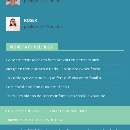
published 231 articles
ROSER
published 219 articles
NOVETATS DEL BLOG
Calces menstruals? Les hem provat i en pensem això
Viatge en tren nocturn a París – La nostra experiència
La Cerdanya amb nens: què fer i què visitar en família
Com escollir un bon quadern d’estiu
Els millors vídeos de contes infantils en català a Youtube
INTERCAMBIO DE CASAS
CALCETES MENSTRUALS
COMPRESES REUTILITZABLES DE TELA