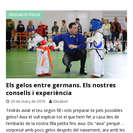
EDUCACIÓ FÍSICA
Els gelos entre germans. Els nostres
consells i experiència
20 de març de 2019
Elisabet
Tindràs aviat el teu segon fill i vols preparar-te pels possibles
gelos? Avui et vull explicar tot el que hem fet a casa des de
l’embaràs de la nostra filla petita fins avui. Dic “avui” perquè …
sorpresa! amb pocs gelos després del naixement, ara amb les