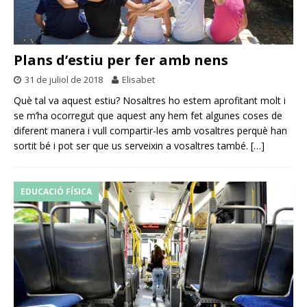
Plans d’estiu per fer amb nens
31 de juliol de 2018
Elisabet
Què tal va aquest estiu? Nosaltres ho estem aprofitant molt i
se m’ha ocorregut que aquest any hem fet algunes coses de
diferent manera i vull compartir-les amb vosaltres perquè han
sortit bé i pot ser que us serveixin a vosaltres també.
[…]
EDUCACIÓ FÍSICA