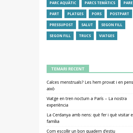
PARC AQUÀTIC
PARCS TEMÀTICS
PARE
PART
PLATGES
PORS
POSTPART
PRESSUPOST
SALUT
SEGON FILL
SEGON FILL
TRUCS
VIATGES
TEMARI RECENT
Calces menstruals? Les hem provat i en pe
això
Viatge en tren nocturn a París – La nostra
experiència
La Cerdanya amb nens: què fer i què visitar 
família
Com escollir un bon quadern d’estiu