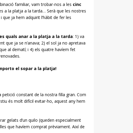
binació familiar, vam trobar-nos a les
cinc
a la platja a la tarda… Serà que les nostres
 que ja hem adquirit l’hàbit de fer les
s quals anar a la platja a la tarda
: 1) va
t que ja se n’anava; 2) el sol ja no apretava
que al dematí; i 4) els quatre havíem fet
renovades.
porto el sopar a la platja!
a petició constant de la nostra filla gran. Com
tiu és molt difícil evitar-ho, aquest any hem
ar gelats d’un quilo (queden especialment
tlles que havíem comprat prèviament. Així de