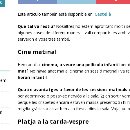
S
Este artículo también está disponible en:
Castellà
Què tal va l’estiu
? Nosaltres ho estem aprofitant molt i 
algunes coses de diferent manera i vull compartir-les amb vo
serveixin a vosaltres també.
Cine matinal
Hem anat al
cinema, a veure una pel·lícula infantil
per d
matí
. No havia anat mai al cinema en sessió matinal i va 
horari infantil
.
nsem
Quatre avantatges a favor de les sessions matinals 
per adormir-se o posar-se nerviós a la sala; 2) en sortir v
perquè les crispetes encara estaven massa presents; 3) hi ha
migdia gràcies a estar ben a la fresca dins la sala. Vaja, un p
en
Platja a la tarda-vespre