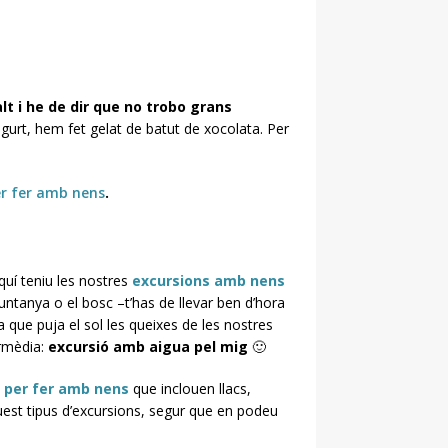
lt i he de dir que no trobo grans
gurt, hem fet gelat de batut de xocolata. Per
er fer amb nens
.
uí teniu les nostres
excursions amb nens
muntanya o el bosc –t’has de llevar ben d’hora
 que puja el sol les queixes de les nostres
ermèdia:
excursió amb aigua pel mig
🙂
 per fer amb nens
que inclouen llacs,
uest tipus d’excursions, segur que en podeu