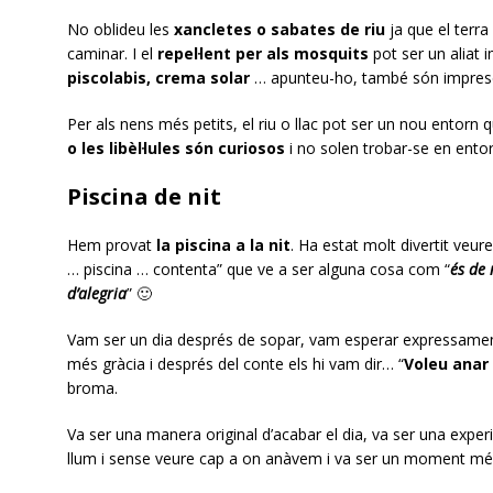
No oblideu les
xancletes o sabates de riu
ja que el terra 
caminar. I el
repel·lent per als mosquits
pot ser un aliat 
piscolabis, crema solar
… apunteu-ho, també són impresc
Per als nens més petits, el riu o llac pot ser un nou entorn
o les libèl·lules són curiosos
i no solen trobar-se en ento
Piscina de nit
Hem provat
la piscina a la nit
. Ha estat molt divertit veure
… piscina … contenta” que ve a ser alguna cosa com “
és de 
d’alegria
” 🙂
Vam ser un dia després de sopar, vam esperar expressament
més gràcia i després del conte els hi vam dir… “
Voleu anar 
broma.
Va ser una manera original d’acabar el dia, va ser una experiè
llum i sense veure cap a on anàvem i va ser un moment més 