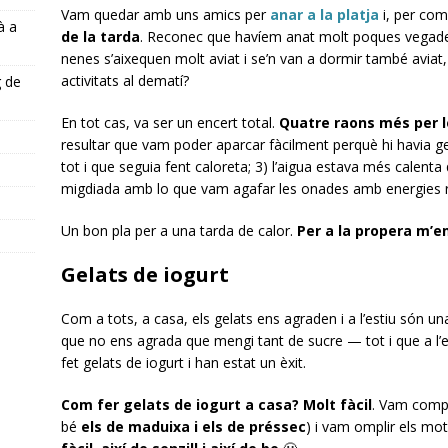
Vam quedar amb uns amics per
anar a la platja
i, per com
à a
de la tarda
. Reconec que havíem anat molt poques vegades 
nenes s’aixequen molt aviat i se’n van a dormir també aviat, i
activitats al dematí?
g de
En tot cas, va ser un encert total.
Quatre raons més per le
resultar que vam poder aparcar fàcilment perquè hi havia gen
tot i que seguia fent caloreta; 3) l’aigua estava més calenta 
s
migdiada amb lo que vam agafar les onades amb energies 
Un bon pla per a una tarda de calor.
Per a la propera m’em
Gelats de iogurt
Com a tots, a casa, els gelats ens agraden i a l’estiu són un
que no ens agrada que mengi tant de sucre — tot i que a l’es
fet gelats de iogurt i han estat un èxit.
Com fer gelats de iogurt a casa? Molt fàcil
. Vam compr
bé
els de maduixa i els de préssec
) i vam omplir els mo