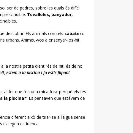
sol ser de pedres, sobre les quals és difícil
imprescindible.
Tovalloles, banyador,
indibles.
 que descobrir. Els animals com els
sabaters
rns urbans. Animeu-vos a ensenyar-los-hi!
 a la nostra petita dient “és de nit, és de nit
nit, estem a la piscina i jo estic flipant
 al fet que fos una mica fosc perquè els fes
a la piscina?
” Es pensaven que estàvem de
ncia diferent això de tirar-se a l’aigua sense
d’alegria estiuenca.