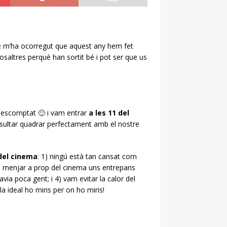
se m’ha ocorregut que aquest any hem fet
saltres perquè han sortit bé i pot ser que us
escomptat 🙂 i vam entrar
a les 11 del
resultar quadrar perfectament amb el nostre
del cinema
: 1) ningú està tan cansat com
am menjar a prop del cinema uns entrepans
via poca gent; i 4) vam evitar la calor del
la ideal ho miris per on ho miris!