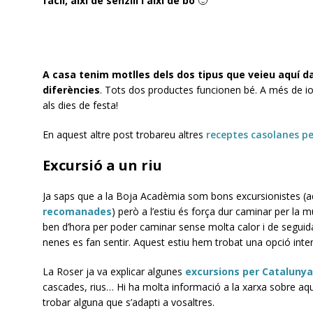
fàcil, així de senzill i així de bo
🙂
A casa tenim motlles dels dos tipus que veieu aquí da
diferències
. Tots dos productes funcionen bé. A més de io
als dies de festa!
En aquest altre post trobareu altres
receptes casolanes p
Excursió a un riu
Ja saps que a la Boja Acadèmia som bons excursionistes (aq
recomanades
) però a l’estiu és força dur caminar per la 
ben d’hora per poder caminar sense molta calor i de seguida
nenes es fan sentir. Aquest estiu hem trobat una opció int
La Roser ja va explicar algunes
excursions per Catalunya
cascades, rius… Hi ha molta informació a la xarxa sobre aq
trobar alguna que s’adapti a vosaltres.