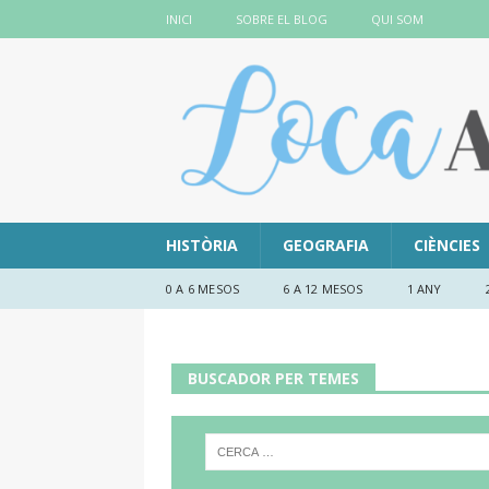
INICI
SOBRE EL BLOG
QUI SOM
HISTÒRIA
GEOGRAFIA
CIÈNCIES
0 A 6 MESOS
6 A 12 MESOS
1 ANY
BUSCADOR PER TEMES