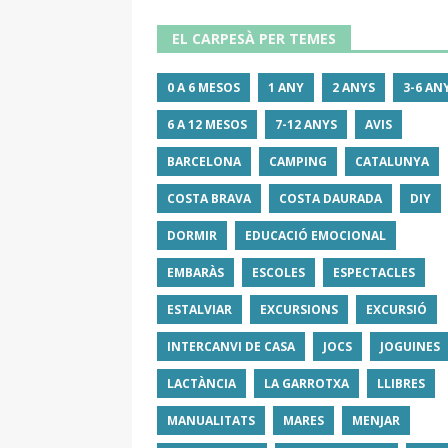
EL CARPESÀ PER TEMES
0 A 6 MESOS
1 ANY
2 ANYS
3-6 AN
6 A 12 MESOS
7-12 ANYS
AVIS
BARCELONA
CAMPING
CATALUNYA
COSTA BRAVA
COSTA DAURADA
DIY
DORMIR
EDUCACIÓ EMOCIONAL
EMBARÀS
ESCOLES
ESPECTACLES
ESTALVIAR
EXCURSIONS
EXCURSIÓ
INTERCANVI DE CASA
JOCS
JOGUINES
LACTÀNCIA
LA GARROTXA
LLIBRES
MANUALITATS
MARES
MENJAR