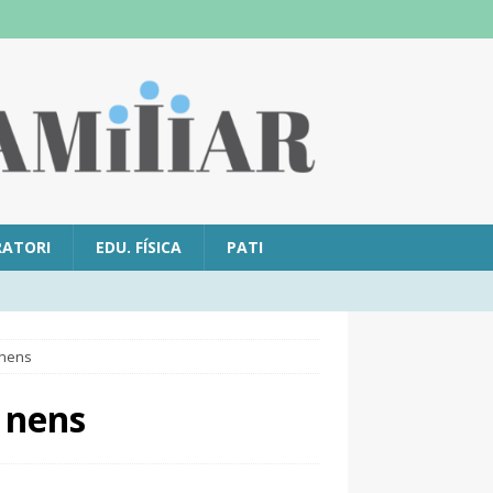
RATORI
EDU. FÍSICA
PATI
 nens
b nens