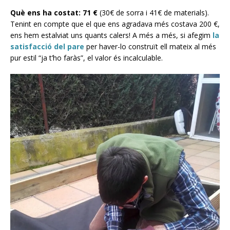
Què ens ha costat: 71 €
(30€ de sorra i 41€ de materials).
Tenint en compte que el que ens agradava més costava 200 €,
ens hem estalviat uns quants calers! A més a més, si afegim
la
satisfacció del pare
per haver-lo construït ell mateix al més
pur estil “ja t’ho faràs”, el valor és incalculable.