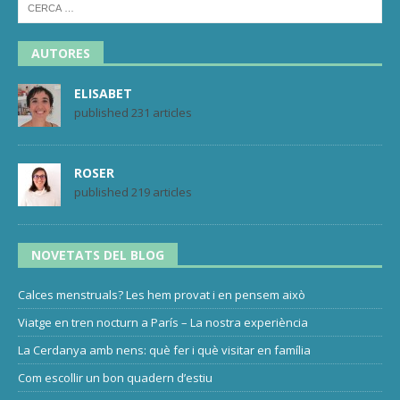
AUTORES
ELISABET
published 231 articles
ROSER
published 219 articles
NOVETATS DEL BLOG
Calces menstruals? Les hem provat i en pensem això
Viatge en tren nocturn a París – La nostra experiència
La Cerdanya amb nens: què fer i què visitar en família
Com escollir un bon quadern d’estiu