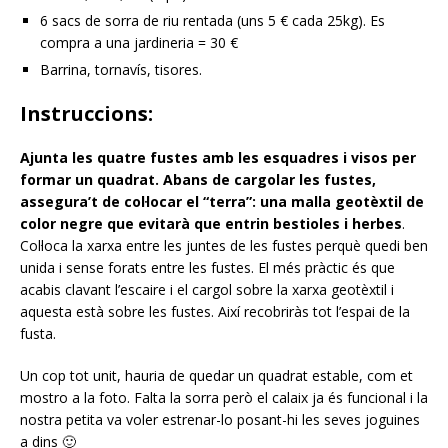
6 sacs de sorra de riu rentada (uns 5 € cada 25kg). Es
compra a una jardineria = 30 €
Barrina, tornavís, tisores.
Instruccions:
Ajunta les quatre fustes amb les esquadres i visos per
formar un quadrat. Abans de cargolar les fustes,
assegura’t de col·locar el “terra”: una malla geotèxtil de
color negre que evitarà que entrin bestioles i herbes
.
Col·loca la xarxa entre les juntes de les fustes perquè quedi ben
unida i sense forats entre les fustes. El més pràctic és que
acabis clavant l’escaire i el cargol sobre la xarxa geotèxtil i
aquesta està sobre les fustes. Així recobriràs tot l’espai de la
fusta.
Un cop tot unit, hauria de quedar un quadrat estable, com et
mostro a la foto. Falta la sorra però el calaix ja és funcional i la
nostra petita va voler estrenar-lo posant-hi les seves joguines
a dins 🙂