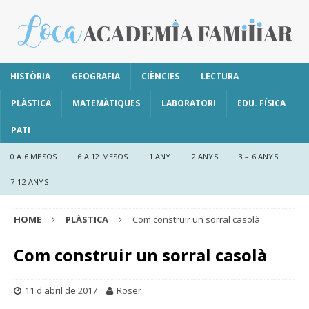
HISTÒRIA
GEOGRAFIA
CIÈNCIES
LECTURA
PLÀSTICA
MATEMÀTIQUES
LABORATORI
EDU. FÍSICA
PATI
0 A 6 MESOS
6 A 12 MESOS
1 ANY
2 ANYS
3 – 6 ANYS
7-12 ANYS
HOME
PLÀSTICA
Com construir un sorral casolà
Com construir un sorral casolà
11 d'abril de 2017
Roser