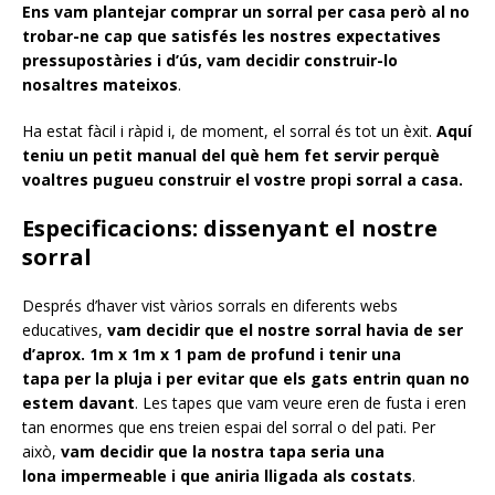
Ens vam plantejar comprar un sorral per casa però al no
trobar-ne cap que satisfés les nostres expectatives
pressupostàries i d’ús, vam decidir construir-lo
nosaltres mateixos
.
Ha estat fàcil i ràpid i, de moment, el sorral és tot un èxit.
Aquí
teniu un petit manual del què hem fet servir perquè
voaltres pugueu construir el vostre propi sorral a casa.
Especificacions: dissenyant el nostre
sorral
Després d’haver vist vàrios sorrals en diferents webs
educatives,
vam decidir que el nostre sorral havia de ser
d’aprox. 1m x 1m x 1 pam de profund i tenir una
tapa per la pluja i per evitar que els gats entrin quan no
estem davant
. Les tapes que vam veure eren de fusta i eren
tan enormes que ens treien espai del sorral o del pati. Per
això,
vam decidir que la nostra tapa seria una
lona impermeable i que aniria lligada als costats
.