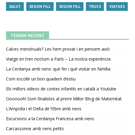
SALUT
SEGON FILL
SEGON FILL
TRUCS
VIATGES
TEMARI RECENT
Calces menstruals? Les hem provat i en pensem això
Viatge en tren nocturn a París – La nostra experiència
La Cerdanya amb nens: què fer i què visitar en família
Com escollir un bon quadern d’estiu
Els millors vídeos de contes infantils en català a Youtube
Ooooooh! Som finalistes al premi Millor Blog de Maternitat
L’Ampolla i el Delta de l’Ebre amb nens
Excursions a la Cerdanya Francesa amb nens
Carcassonne amb nens petits