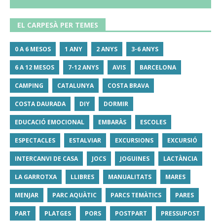
EL CARPESÀ PER TEMES
0 A 6 MESOS
1 ANY
2 ANYS
3-6 ANYS
6 A 12 MESOS
7-12 ANYS
AVIS
BARCELONA
CAMPING
CATALUNYA
COSTA BRAVA
COSTA DAURADA
DIY
DORMIR
EDUCACIÓ EMOCIONAL
EMBARÀS
ESCOLES
ESPECTACLES
ESTALVIAR
EXCURSIONS
EXCURSIÓ
INTERCANVI DE CASA
JOCS
JOGUINES
LACTÀNCIA
LA GARROTXA
LLIBRES
MANUALITATS
MARES
MENJAR
PARC AQUÀTIC
PARCS TEMÀTICS
PARES
PART
PLATGES
PORS
POSTPART
PRESSUPOST