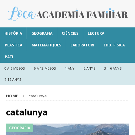
HISTÒRIA
GEOGRAFIA
CIÈNCIES
LECTURA
PLÀSTICA
MATEMÀTIQUES
LABORATORI
EDU. FÍSICA
PATI
0 A 6 MESOS
6 A 12 MESOS
1 ANY
2 ANYS
3 – 6 ANYS
7-12 ANYS
HOME
catalunya
catalunya
GEOGRAFIA