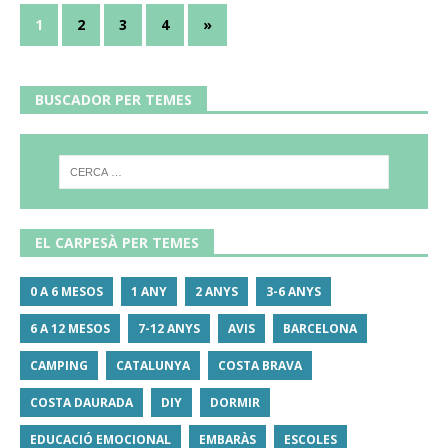
1
2
3
4
»
BUSCADOR PER TEMES
EL CARPESÀ PER TEMES
0 A 6 MESOS
1 ANY
2 ANYS
3-6 ANYS
6 A 12 MESOS
7-12 ANYS
AVIS
BARCELONA
CAMPING
CATALUNYA
COSTA BRAVA
COSTA DAURADA
DIY
DORMIR
EDUCACIÓ EMOCIONAL
EMBARÀS
ESCOLES