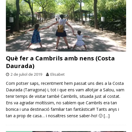
Què fer a Cambrils amb nens (Costa
Daurada)
2 de juliol de 2019
Elisabet
Com potser saps, recentment hem passat uns dies a la Costa
Daurada (Tarragona) i, tot i que ens vam allotjar a Salou, vam
tenir temps de visitar també Cambrils, situada just al costat.
Ens va agradar moltíssim, no sabíem que Cambrils era tan
bonica i una destinació familiar tan fantàstica!!! Tants anys i
tan a prop de casa… i nosaltres sense saber-ho! 🙂
[…]