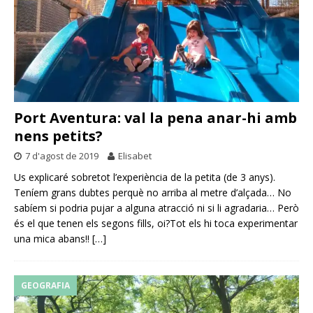
Port Aventura: val la pena anar-hi amb
nens petits?
7 d'agost de 2019
Elisabet
Us explicaré sobretot l’experiència de la petita (de 3 anys).
Teníem grans dubtes perquè no arriba al metre d’alçada… No
sabíem si podria pujar a alguna atracció ni si li agradaria… Però
és el que tenen els segons fills, oi?Tot els hi toca experimentar
una mica abans!!
[…]
GEOGRAFIA