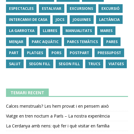
ESPECTACLES
ESTALVIAR
EXCURSIONS
EXCURSIÓ
INTERCANVI DE CASA
JOCS
JOGUINES
LACTÀNCIA
LA GARROTXA
LLIBRES
MANUALITATS
MARES
MENJAR
PARC AQUÀTIC
PARCS TEMÀTICS
PARES
PART
PLATGES
PORS
POSTPART
PRESSUPOST
SALUT
SEGON FILL
SEGON FILL
TRUCS
VIATGES
TEMARI RECENT
Calces menstruals? Les hem provat i en pensem això
Viatge en tren nocturn a París – La nostra experiència
La Cerdanya amb nens: què fer i què visitar en família