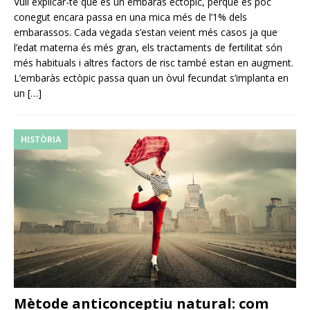
Vull explicar-te què és un embaràs ectòpic, perquè és poc
conegut encara passa en una mica més de l’1% dels
embarassos. Cada vegada s’estan veient més casos ja que
l’edat materna és més gran, els tractaments de fertilitat són
més habituals i altres factors de risc també estan en augment.
L’embaràs ectòpic passa quan un òvul fecundat s’implanta en
un
[…]
HISTÒRIA
Mètode anticonceptiu natural: com