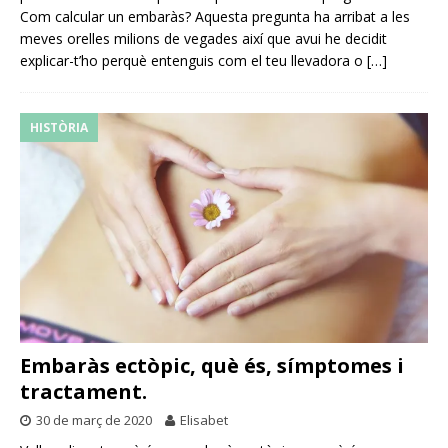
Com calcular un embaràs? Aquesta pregunta ha arribat a les
meves orelles milions de vegades així que avui he decidit
explicar-t’ho perquè entenguis com el teu llevadora o
[…]
HISTÒRIA
Embaràs ectòpic, què és, símptomes i
tractament.
30 de març de 2020
Elisabet