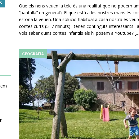
S
Que els nens veuen la tele és una realitat que no podem ama
“pantalla” en general). El que està a les nostres mans és co
estona la veuen. Una solució habitual a casa nostra és veur
contes curts (5- 7 minuts) i tenen continguts interessants i a
Vols saber quins contes infantils els hi posem a Youtube?
[…
GEOGRAFIA
nsem
en