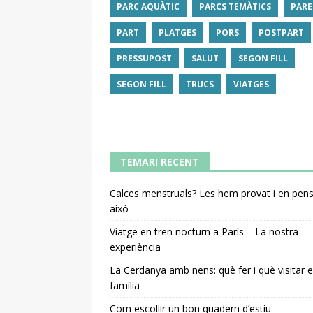
PARC AQUÀTIC
PARCS TEMÀTICS
PARE
PART
PLATGES
PORS
POSTPART
PRESSUPOST
SALUT
SEGON FILL
SEGON FILL
TRUCS
VIATGES
TEMARI RECENT
Calces menstruals? Les hem provat i en pe
això
Viatge en tren nocturn a París – La nostra
experiència
La Cerdanya amb nens: què fer i què visitar 
família
Com escollir un bon quadern d’estiu