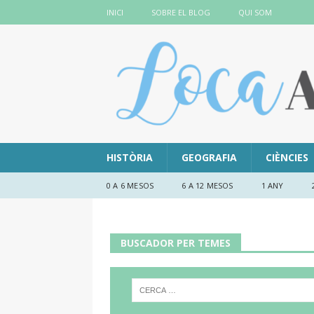
INICI
SOBRE EL BLOG
QUI SOM
HISTÒRIA
GEOGRAFIA
CIÈNCIES
0 A 6 MESOS
6 A 12 MESOS
1 ANY
BUSCADOR PER TEMES