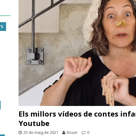
YS
Els millors vídeos de contes infa
Youtube
25 de maig de 2021
Roser
0