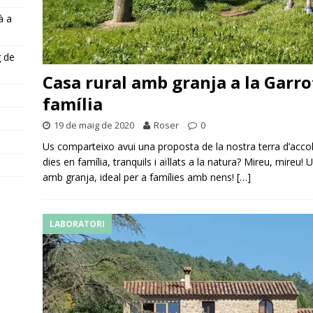
à a
g de
Casa rural amb granja a la Garro
família
s
19 de maig de 2020
Roser
0
Us comparteixo avui una proposta de la nostra terra d’accol
dies en família, tranquils i aïllats a la natura? Mireu, mire
amb granja, ideal per a famílies amb nens!
[…]
LABORATORI