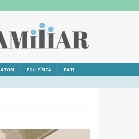
RATORI
EDU. FÍSICA
PATI