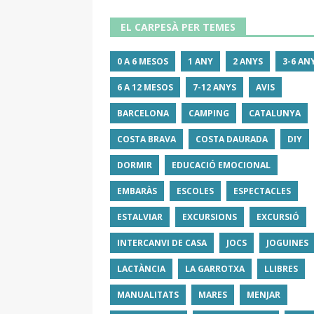
EL CARPESÀ PER TEMES
0 A 6 MESOS
1 ANY
2 ANYS
3-6 AN
6 A 12 MESOS
7-12 ANYS
AVIS
BARCELONA
CAMPING
CATALUNYA
COSTA BRAVA
COSTA DAURADA
DIY
DORMIR
EDUCACIÓ EMOCIONAL
EMBARÀS
ESCOLES
ESPECTACLES
ESTALVIAR
EXCURSIONS
EXCURSIÓ
INTERCANVI DE CASA
JOCS
JOGUINES
LACTÀNCIA
LA GARROTXA
LLIBRES
MANUALITATS
MARES
MENJAR