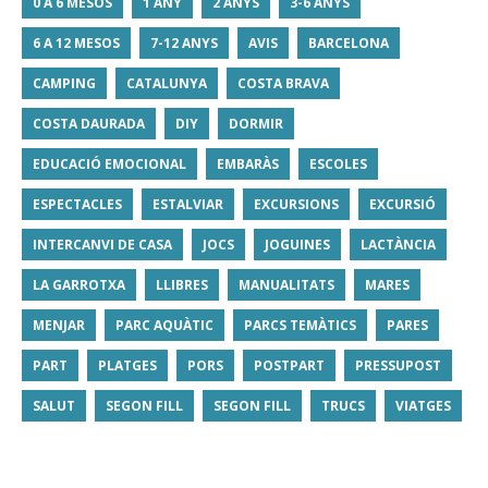
0 A 6 MESOS
1 ANY
2 ANYS
3-6 ANYS
6 A 12 MESOS
7-12 ANYS
AVIS
BARCELONA
CAMPING
CATALUNYA
COSTA BRAVA
COSTA DAURADA
DIY
DORMIR
EDUCACIÓ EMOCIONAL
EMBARÀS
ESCOLES
ESPECTACLES
ESTALVIAR
EXCURSIONS
EXCURSIÓ
INTERCANVI DE CASA
JOCS
JOGUINES
LACTÀNCIA
LA GARROTXA
LLIBRES
MANUALITATS
MARES
MENJAR
PARC AQUÀTIC
PARCS TEMÀTICS
PARES
PART
PLATGES
PORS
POSTPART
PRESSUPOST
SALUT
SEGON FILL
SEGON FILL
TRUCS
VIATGES