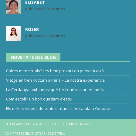
ELISABET
published 231 articles
ROSER
published 219 articles
NOVETATS DEL BLOG
Calces menstruals? Les hem provat i en pensem això
Viatge en tren nocturn a París – La nostra experiència
La Cerdanya amb nens: què fer i què visitar en família
Com escollir un bon quadern d’estiu
Els millors vídeos de contes infantils en català a Youtube
INTERCAMBIO DE CASAS
CALCETES MENSTRUALS
COMPRESES REUTILITZABLES DE TELA