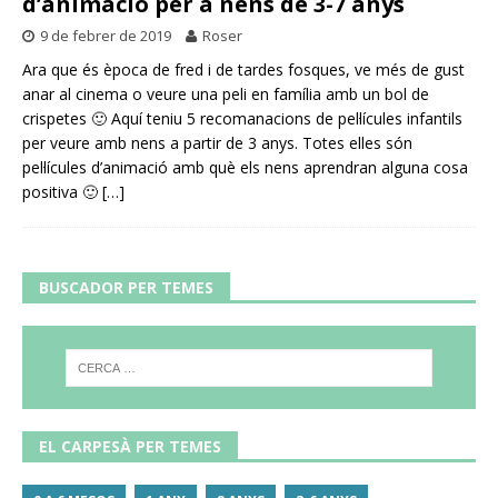
d’animació per a nens de 3-7 anys
9 de febrer de 2019
Roser
Ara que és època de fred i de tardes fosques, ve més de gust
anar al cinema o veure una peli en família amb un bol de
crispetes 🙂 Aquí teniu 5 recomanacions de pel·lícules infantils
per veure amb nens a partir de 3 anys. Totes elles són
pel·lícules d’animació amb què els nens aprendran alguna cosa
positiva 🙂
[…]
BUSCADOR PER TEMES
EL CARPESÀ PER TEMES