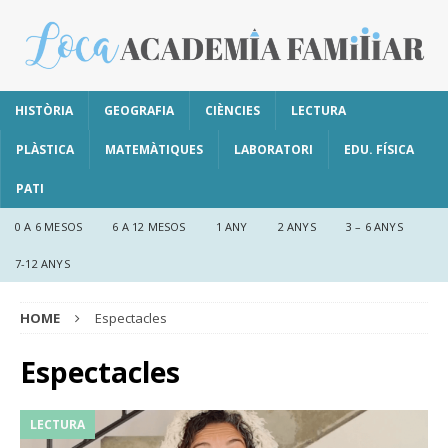
HISTÒRIA
GEOGRAFIA
CIÈNCIES
LECTURA
PLÀSTICA
MATEMÀTIQUES
LABORATORI
EDU. FÍSICA
PATI
0 A 6 MESOS
6 A 12 MESOS
1 ANY
2 ANYS
3 – 6 ANYS
7-12 ANYS
HOME
Espectacles
Espectacles
LECTURA