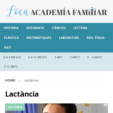
HISTÒRIA
GEOGRAFIA
CIÈNCIES
LECTURA
PLÀSTICA
MATEMÀTIQUES
LABORATORI
EDU. FÍSICA
PATI
0 A 6 MESOS
6 A 12 MESOS
1 ANY
2 ANYS
3 – 6 ANYS
7-12 ANYS
HOME
Lactància
Lactància
HISTÒRIA