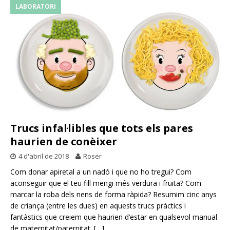
LABORATORI
Trucs infal·libles que tots els pares
haurien de conèixer
4 d'abril de 2018
Roser
Com donar apiretal a un nadó i que no ho tregui? Com
aconseguir que el teu fill mengi més verdura i fruita? Com
marcar la roba dels nens de forma ràpida? Resumim cinc anys
de criança (entre les dues) en aquests trucs pràctics i
fantàstics que creiem que haurien d’estar en qualsevol manual
de maternitat/paternitat.
[…]