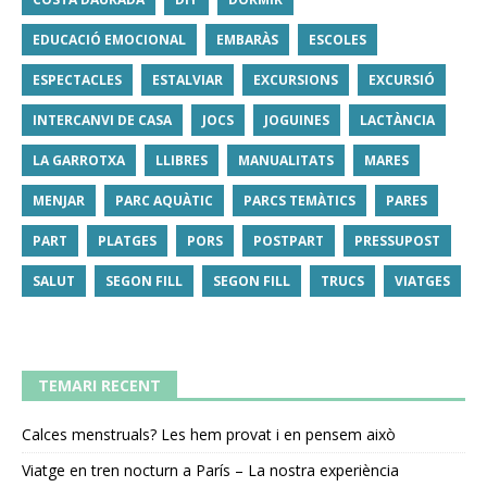
EDUCACIÓ EMOCIONAL
EMBARÀS
ESCOLES
ESPECTACLES
ESTALVIAR
EXCURSIONS
EXCURSIÓ
INTERCANVI DE CASA
JOCS
JOGUINES
LACTÀNCIA
LA GARROTXA
LLIBRES
MANUALITATS
MARES
MENJAR
PARC AQUÀTIC
PARCS TEMÀTICS
PARES
PART
PLATGES
PORS
POSTPART
PRESSUPOST
SALUT
SEGON FILL
SEGON FILL
TRUCS
VIATGES
TEMARI RECENT
Calces menstruals? Les hem provat i en pensem això
Viatge en tren nocturn a París – La nostra experiència