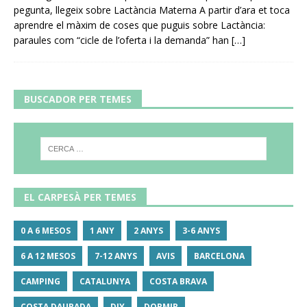
pegunta, llegeix sobre Lactància Materna A partir d’ara et toca
aprendre el màxim de coses que puguis sobre Lactància:
paraules com “cicle de l’oferta i la demanda” han
[…]
BUSCADOR PER TEMES
EL CARPESÀ PER TEMES
0 A 6 MESOS
1 ANY
2 ANYS
3-6 ANYS
6 A 12 MESOS
7-12 ANYS
AVIS
BARCELONA
CAMPING
CATALUNYA
COSTA BRAVA
COSTA DAURADA
DIY
DORMIR