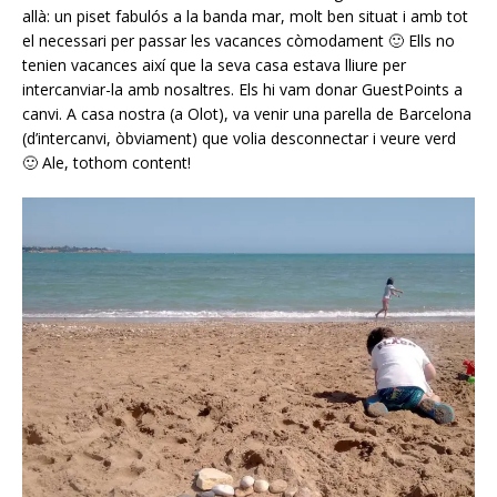
allà: un piset fabulós a la banda mar, molt ben situat i amb tot
el necessari per passar les vacances còmodament 🙂 Ells no
tenien vacances així que la seva casa estava lliure per
intercanviar-la amb nosaltres. Els hi vam donar GuestPoints a
canvi. A casa nostra (a Olot), va venir una parella de Barcelona
(d’intercanvi, òbviament) que volia desconnectar i veure verd
🙂 Ale, tothom content!