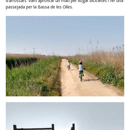
d’arrossars. Vam aprofitar un matí per llogar bicicletes i fer una
passejada per la Bassa de les Olles.