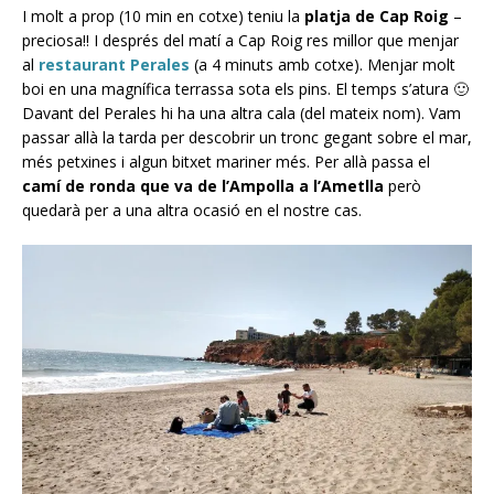
I molt a prop (10 min en cotxe) teniu la
platja de Cap Roig
–
preciosa!! I després del matí a Cap Roig res millor que menjar
al
restaurant Perales
(a 4 minuts amb cotxe). Menjar molt
boi en una magnífica terrassa sota els pins. El temps s’atura 🙂
Davant del Perales hi ha una altra cala (del mateix nom). Vam
passar allà la tarda per descobrir un tronc gegant sobre el mar,
més petxines i algun bitxet mariner més. Per allà passa el
camí de ronda que va de l’Ampolla a l’Ametlla
però
quedarà per a una altra ocasió en el nostre cas.