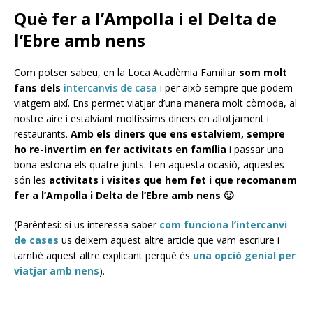
Què fer a l’Ampolla i el Delta de
l’Ebre amb nens
Com potser sabeu, en la Loca Acadèmia Familiar
som molt
fans dels
intercanvis de casa
i per això sempre que podem
viatgem així. Ens permet viatjar d’una manera molt còmoda, al
nostre aire i estalviant moltíssims diners en allotjament i
restaurants.
Amb els diners que ens estalviem, sempre
ho re-invertim en fer activitats en família
i passar una
bona estona els quatre junts. I en aquesta ocasió, aquestes
són les
activitats i visites que hem fet i que recomanem
fer a l’Ampolla i Delta de l’Ebre amb nens 🙂
(Parèntesi: si us interessa saber
com funciona l’intercanvi
de cases
us deixem aquest altre article que vam escriure i
també aquest altre explicant perquè és
una opció genial per
viatjar amb nens
).