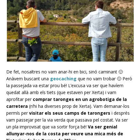
De fet, nosaltres no vam anar-hi en bici, sinó caminant 🙂
Anàvem buscant una
geocaching
que no vam trobar 🙁 Però
la passejada va estar prou bé! L’excusa va ser que havíem
quedat allà amb els tiets (que estaven per Xerta) i vam
aprofitar per
comprar taronges en un agrobotiga de la
carretera
(n’hi ha diverses prop de Xerta). Vam demanar-los
permís per
visitar els seus camps de tarongers
i després
vam passejar per la via verda que passava pel costat. Va ser
un pla improvisat que va sortir força bé!
Va ser genial
allunyar-nos de la costa per veure una mica més de