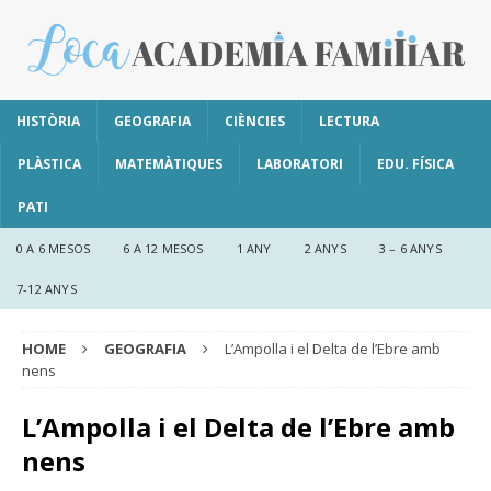
HISTÒRIA
GEOGRAFIA
CIÈNCIES
LECTURA
PLÀSTICA
MATEMÀTIQUES
LABORATORI
EDU. FÍSICA
PATI
0 A 6 MESOS
6 A 12 MESOS
1 ANY
2 ANYS
3 – 6 ANYS
7-12 ANYS
HOME
GEOGRAFIA
L’Ampolla i el Delta de l’Ebre amb
nens
L’Ampolla i el Delta de l’Ebre amb
nens