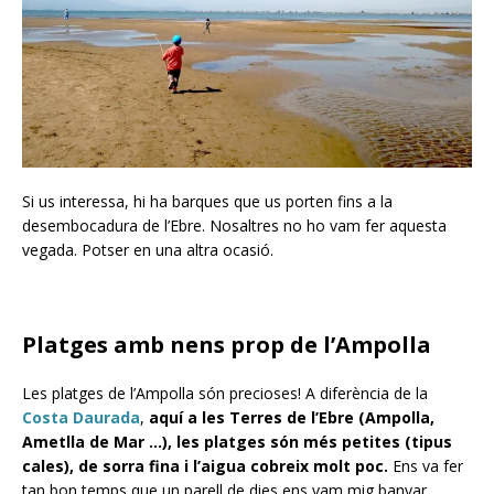
Si us interessa, hi ha barques que us porten fins a la
desembocadura de l’Ebre. Nosaltres no ho vam fer aquesta
vegada. Potser en una altra ocasió.
Platges amb nens prop de l’Ampolla
Les platges de l’Ampolla són precioses! A diferència de la
Costa Daurada
,
aquí a les Terres de l’Ebre (Ampolla,
Ametlla de Mar …), les platges són més petites (tipus
cales), de sorra fina i l’aigua cobreix molt poc.
Ens va fer
tan bon temps que un parell de dies ens vam mig banyar