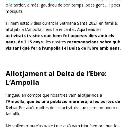
o la tardor, a més, gaudireu de bon temps, poca gent … i pocs
mosquits!
Hi hem estat 7 dies durant la Setmana Santa 2021 en família,
allotjats a l’Ampolla, i ens ha encantat. Aquí teniu les
activitats i visites que hem fet aquests dies amb els
nens, de 3 i 5 anys
; les nostres
recomanacions sobre què
visitar i què fer a l’Ampolla i el Delta de l’Ebre amb nens.
Allotjament al Delta de l’Ebre:
L’Ampolla
Tingueu en compte que nosaltres vam allotjar-nos a
l’Ampolla, que és una població marinera, a les portes de
Delta
. Per això, moltes de les activitats que us recomanem es
fan allà.
No volíem moure’ns gaire i per això vam triar (sempre que fos