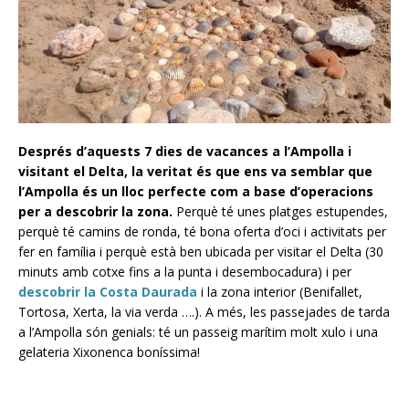
Després d’aquests 7 dies de vacances a l’Ampolla i
visitant el Delta,
la veritat és que ens va semblar que
l’Ampolla és un lloc perfecte com a base d’operacions
per a descobrir la zona.
Perquè té unes platges estupendes,
perquè té camins de ronda, té bona oferta d’oci i activitats per
fer en família i perquè està ben ubicada per visitar el Delta (30
minuts amb cotxe fins a la punta i desembocadura) i per
descobrir la Costa Daurada
i la zona interior (Benifallet,
Tortosa, Xerta, la via verda ….). A més, les passejades de tarda
a l’Ampolla són genials: té un passeig marítim molt xulo i una
gelateria Xixonenca boníssima!