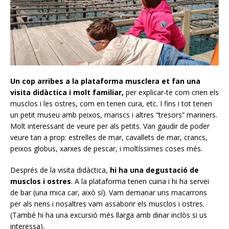
Un cop arribes a la plataforma musclera et fan una
visita didàctica i molt familiar,
per explicar-te com crien els
musclos i les ostres, com en tenen cura, etc. I fins i tot tenen
un petit museu amb peixos, mariscs i altres “tresors” mariners.
Molt interessant de veure per als petits. Van gaudir de poder
veure tan a prop: estrelles de mar, cavallets de mar, crancs,
peixos globus, xarxes de pescar, i moltíssimes coses més.
Després de la visita didàctica,
hi ha una degustació de
musclos i ostres
. A la plataforma tenen cuina i hi ha servei
de bar (una mica car, això sí). Vam demanar uns macarrons
per als nens i nosaltres vam assaborir els musclos i ostres.
(També hi ha una excursió més llarga amb dinar inclòs si us
interessa).