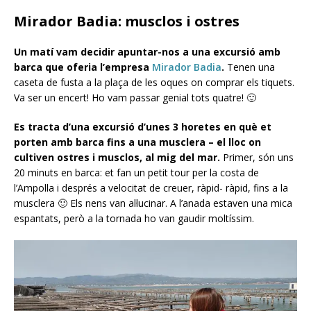
Mirador Badia: musclos i ostres
Un matí vam decidir apuntar-nos a una excursió amb
barca que oferia l’empresa
Mirador Badia
.
Tenen una
caseta de fusta a la plaça de les oques on comprar els tiquets.
Va ser un encert! Ho vam passar genial tots quatre! 🙂
Es tracta d’una excursió d’unes 3 horetes en què et
porten amb barca fins a una musclera – el lloc on
cultiven ostres i musclos, al mig del mar.
Primer, són uns
20 minuts en barca: et fan un petit tour per la costa de
l’Ampolla i després a velocitat de creuer, ràpid- ràpid, fins a la
musclera 🙂 Els nens van al·lucinar. A l’anada estaven una mica
espantats, però a la tornada ho van gaudir moltíssim.