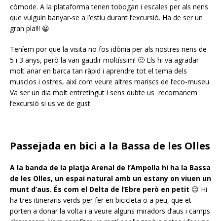
còmode. A la plataforma tenen tobogan i escales per als nens
que vulguin banyar-se a l’estiu durant l’excursió. Ha de ser un
gran pla!!! 😀
Teníem por que la visita no fos idònia per als nostres nens de
5 i 3 anys, però la van gaudir moltíssim! 🙂 Els hi va agradar
molt anar en barca tan ràpid i aprendre tot el tema dels
musclos i ostres, així com veure altres mariscs de l’eco-museu.
Va ser un dia molt entretingut i sens dubte us recomanem
l’excursió si us ve de gust.
Passejada en bici a la Bassa de les Olles
A la banda de la platja Arenal de l’Ampolla hi ha la Bassa
de les Olles, un espai natural amb un estany on viuen un
munt d’aus. És com el Delta de l’Ebre però en petit
😉 Hi
ha tres itineraris verds per fer en bicicleta o a peu, que et
porten a donar la volta i a veure alguns miradors d’aus i camps