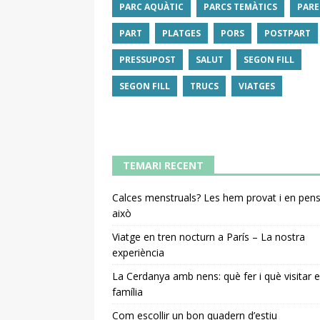
PARC AQUÀTIC
PARCS TEMÀTICS
PARE
PART
PLATGES
PORS
POSTPART
PRESSUPOST
SALUT
SEGON FILL
SEGON FILL
TRUCS
VIATGES
TEMARI RECENT
Calces menstruals? Les hem provat i en pe
això
Viatge en tren nocturn a París – La nostra
experiència
La Cerdanya amb nens: què fer i què visitar 
família
Com escollir un bon quadern d’estiu