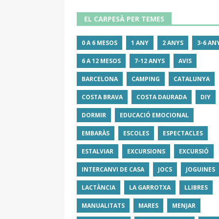
EL CARPESÀ PER TEMES
0 A 6 MESOS
1 ANY
2 ANYS
3-6 AN
6 A 12 MESOS
7-12 ANYS
AVIS
BARCELONA
CAMPING
CATALUNYA
COSTA BRAVA
COSTA DAURADA
DIY
DORMIR
EDUCACIÓ EMOCIONAL
EMBARÀS
ESCOLES
ESPECTACLES
ESTALVIAR
EXCURSIONS
EXCURSIÓ
INTERCANVI DE CASA
JOCS
JOGUINES
LACTÀNCIA
LA GARROTXA
LLIBRES
MANUALITATS
MARES
MENJAR