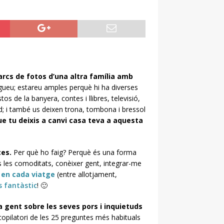
rcs de fotos d’una altra família amb
lgueu; estareu amples perquè hi ha diverses
os de la banyera, contes i llibres, televisió,
àpid; i també us deixen trona, tombona i bressol
ue tu deixis a canvi casa teva a aquesta
ces.
Per què ho faig? Perquè és una forma
 les comoditats, conèixer gent, integrar-me
 en cada viatge
(entre allotjament,
s fantàstic
! 🙂
a gent sobre les seves pors i inquietuds
ecopilatori de les 25 preguntes més habituals