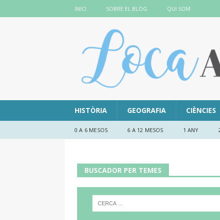
INICI
SOBRE EL BLOG
QUI SOM
HISTÒRIA
GEOGRAFIA
CIÈNCIES
0 A 6 MESOS
6 A 12 MESOS
1 ANY
BUSCADOR PER TEMES