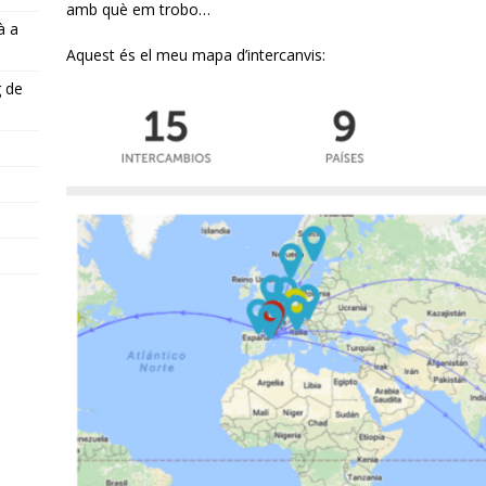
amb què em trobo…
à a
Aquest és el meu mapa d’intercanvis:
g de
s