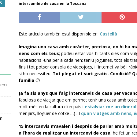
S
intercambio de casa en la Toscana
Este artículo también está disponible en:
Castellà
Imagina una casa amb caràcter, preciosa, on hi ha ma
nens com els teus
; podeu estar-vos-hi tants dies com vu
habitacions -una per a cada nen; teniu joguines, tots els trast
fins i tot potser consola de videojocs, i l’internet va bé i r
si ho necessiteu.
Tot plegat et surt gratis. Condició? Q
família
🙂
nsem
Ja fa sis anys que faig intercanvis de casa per vacan
fabulosa de viatjar que em permet tenir una casa amb totes
molt més en la cultura d’un país i
estalviar-me un dineral
menjars, lloguer de cotxe …) .
I
quan viatges amb nens, é
en
15 intercanvis m’avalen i després de parlar amb molt
a l’hora de realitzar un intercanvi de casa
, he fet un r