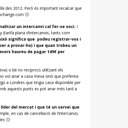
llà des 2012. Però és important recalcar que
eExchange.com 🙂
litzar un intercanvi cal fer-se soci.
I
(tarifa plana d’intercanvis, tants com
Això significa que podeu registrar-vos i
er a provar-ho) i que quan trobeu un
llavors haureu de pagar
149€ per
eva) o bé no reciprocs utlitzant els
no vol anar a casa meva sinó que prefereix
lgú a Londres que tingui casa disponible per
ll amb aquests punts es pot anar més tard a
 líder del mercat i que té un servei que
ple, en cas de cancel·lació de l’intercanvi).
des 🙂