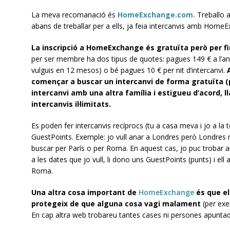
La meva recomanació és
HomeExchange.com.
Treballo a
abans de treballar per a ells, ja feia intercanvis amb Hom
La inscripció a HomeExchange és gratuïta però per fina
per ser membre ha dos tipus de quotes: pagues 149 € a l’any 
vulguis en 12 mesos) o bé pagues 10 € per nit d’intercanvi.
començar a buscar un intercanvi de forma gratuïta (p
intercanvi amb una altra família i estigueu d’acord, 
intercanvis il·limitats.
Es poden fer intercanvis recíprocs (tu a casa meva i jo a la t
GuestPoints. Exemple: jo vull anar a Londres però Londres 
buscar per París o per Roma. En aquest cas, jo puc trobar a
a les dates que jo vull, li dono uns GuestPoints (punts) i e
Roma.
Una altra cosa important de
HomeExchange
és que el
protegeix de que alguna cosa vagi malament
(per exem
En cap altra web trobareu tantes cases ni persones apunta