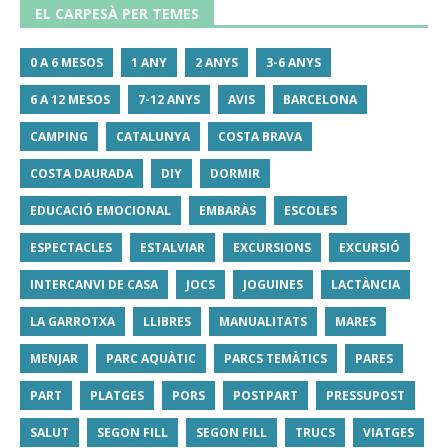
EL CARPESÀ PER TEMES
0 A 6 MESOS
1 ANY
2 ANYS
3-6 ANYS
6 A 12 MESOS
7-12 ANYS
AVIS
BARCELONA
CAMPING
CATALUNYA
COSTA BRAVA
COSTA DAURADA
DIY
DORMIR
EDUCACIÓ EMOCIONAL
EMBARÀS
ESCOLES
ESPECTACLES
ESTALVIAR
EXCURSIONS
EXCURSIÓ
INTERCANVI DE CASA
JOCS
JOGUINES
LACTÀNCIA
LA GARROTXA
LLIBRES
MANUALITATS
MARES
MENJAR
PARC AQUÀTIC
PARCS TEMÀTICS
PARES
PART
PLATGES
PORS
POSTPART
PRESSUPOST
SALUT
SEGON FILL
SEGON FILL
TRUCS
VIATGES