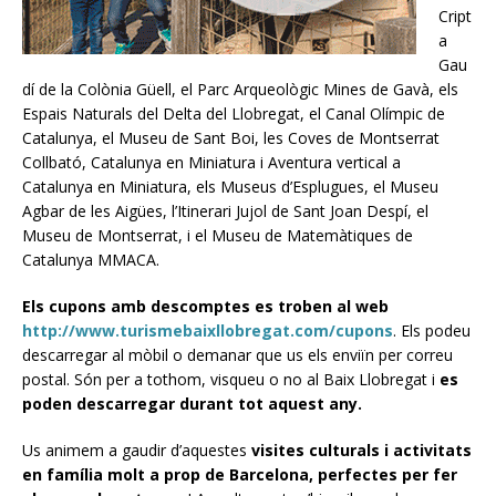
Cript
a
Gau
dí de la Colònia Güell, el Parc Arqueològic Mines de Gavà, els
Espais Naturals del Delta del Llobregat, el Canal Olímpic de
Catalunya, el Museu de Sant Boi, les Coves de Montserrat
Collbató, Catalunya en Miniatura i Aventura vertical a
Catalunya en Miniatura, els Museus d’Esplugues, el Museu
Agbar de les Aigües, l’Itinerari Jujol de Sant Joan Despí, el
Museu de Montserrat, i el Museu de Matemàtiques de
Catalunya MMACA.
Els cupons amb descomptes es troben al web
http://www.turismebaixllobregat.com/cupons
. Els podeu
descarregar al mòbil o demanar que us els enviïn per correu
postal. Són per a tothom, visqueu o no al Baix Llobregat i
es
poden descarregar durant tot aquest any.
Us animem a gaudir d’aquestes
visites culturals i activitats
en família molt a prop de Barcelona, perfectes per fer