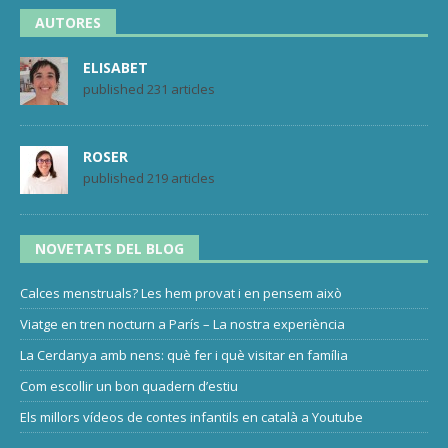
AUTORES
ELISABET
published 231 articles
ROSER
published 219 articles
NOVETATS DEL BLOG
Calces menstruals? Les hem provat i en pensem això
Viatge en tren nocturn a París – La nostra experiència
La Cerdanya amb nens: què fer i què visitar en família
Com escollir un bon quadern d’estiu
Els millors vídeos de contes infantils en català a Youtube