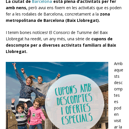
La ciutat de
Barcelona
està plena d’activitats per fer
amb nens,
però avui ens fixem en les activitats que es poden
fer a les rodalies de Barcelona, concretament a la
zona
metropolitana de Barcelona (Baix Llobregat).
I tenim bones notícies! El Consorci de Turisme del Baix
Llobregat ha reedit, un any més, una sèrie de
cupons de
descompte per a diverses activitats familiars al Baix
Llobregat.
Amb
aque
sts
desc
omp
tes
es
pod
en
visit
ar la