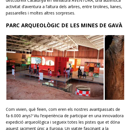
descobreix Catalunya en Miniatura AVENTURA, una autèntica
activitat d’aventura a l’altura dels arbres, entre tirolines, lianes,
passarel·les i moltes altres sorpreses.
PARC ARQUEOLÒGIC DE LES MINES DE GAVÀ
Com vivien, què feien, com eren els nostres avantpassats de
fa 6.000 anys? Viu l’experiència de participar en una innovadora
expedició arqueològica i segueix totes les pistes que et dóna
aquest jaciment únic a Europa. Un viatge fascinant a la