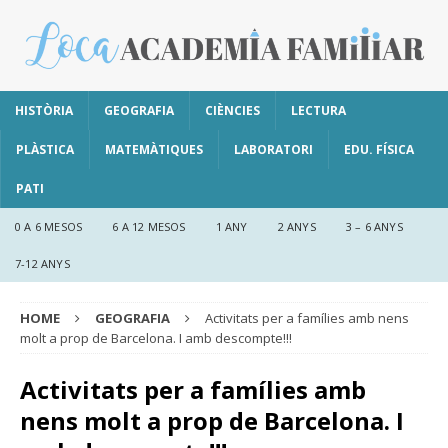
HISTÒRIA
GEOGRAFIA
CIÈNCIES
LECTURA
PLÀSTICA
MATEMÀTIQUES
LABORATORI
EDU. FÍSICA
PATI
0 A 6 MESOS
6 A 12 MESOS
1 ANY
2 ANYS
3 – 6 ANYS
7-12 ANYS
HOME
GEOGRAFIA
Activitats per a famílies amb nens
molt a prop de Barcelona. I amb descompte!!!
Activitats per a famílies amb
nens molt a prop de Barcelona. I