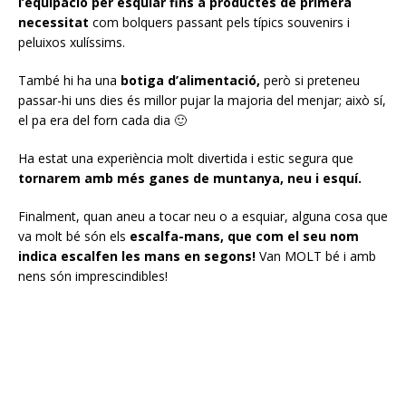
l’equipació per esquiar fins a productes de primera
necessitat
com bolquers passant pels típics souvenirs i
peluixos xulíssims.
També hi ha una
botiga d’alimentació,
però si preteneu
passar-hi uns dies és millor pujar la majoria del menjar; això sí,
el pa era del forn cada dia 🙂
Ha estat una experiència molt divertida i estic segura que
tornarem amb més ganes de muntanya, neu i esquí.
Finalment, quan aneu a tocar neu o a esquiar, alguna cosa que
va molt bé són els
escalfa-mans, que com el seu nom
indica escalfen les mans en segons!
Van MOLT bé i amb
nens són imprescindibles!