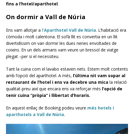
fins a l’hotel/aparthotel
.
On dormir a Vall de Núria
Ens vam allotjar a
l’
Aparthotel Vall de Núria
. L’habitació era
còmoda i molt calentona. El sofà llit es convertia en un llit
divertidíssim on van dormir les dues nenes envoltades de
coixins. En un dels armaris vam veure un bressol de viatge
plegat –per si el necessiteu.
Tant la cuina com el lavabo estaven nets. Estem molt contents
amb l’opció del aparthotel. A més,
l’última nit vam sopar al
restaurant de l’hotel i ens va decebre una mica
la relació
qualitat-preu així que encara ens va reforçar més
l’opció de
tenir cuina “pròpia” i llibertat d’horaris.
En aquest enllaç de Booking podeu veure
més hotels i
aparthotels a Vall de Núria.