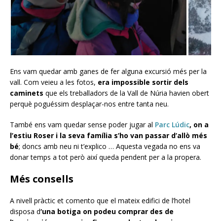
Ens vam quedar amb ganes de fer alguna excursió més per la
vall. Com veieu a les fotos,
era impossible sortir dels
caminets
que els treballadors de la Vall de Núria havien obert
perquè poguéssim desplaçar-nos entre tanta neu.
També ens vam quedar sense poder jugar al
Parc Lúdic
, on a
l’estiu Roser i la seva família s’ho van passar d’allò més
bé
; doncs amb neu ni t’explico … Aquesta vegada no ens va
donar temps a tot però així queda pendent per a la propera.
Més consells
A nivell pràctic et comento que el mateix edifici de l’hotel
disposa d
‘una botiga on podeu comprar des de