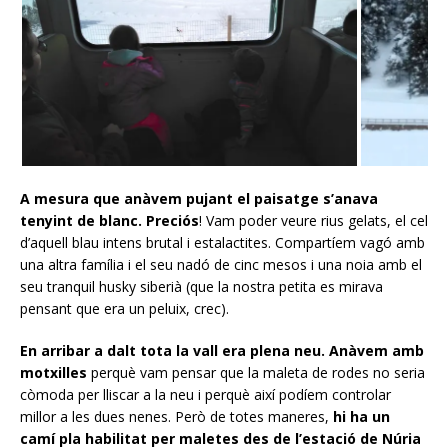
A mesura que anàvem pujant el paisatge s’anava
tenyint de blanc. Preciós
! Vam poder veure rius gelats, el cel
d’aquell blau intens brutal i estalactites. Compartíem vagó amb
una altra família i el seu nadó de cinc mesos i una noia amb el
seu tranquil husky siberià (que la nostra petita es mirava
pensant que era un peluix, crec).
En arribar a dalt tota la vall era plena neu.
Anàvem amb
motxilles
perquè vam pensar que la maleta de rodes no seria
còmoda per lliscar a la neu i perquè així podíem controlar
millor a les dues nenes. Però de totes maneres,
hi ha un
camí pla habilitat per maletes des de l’estació de Núria