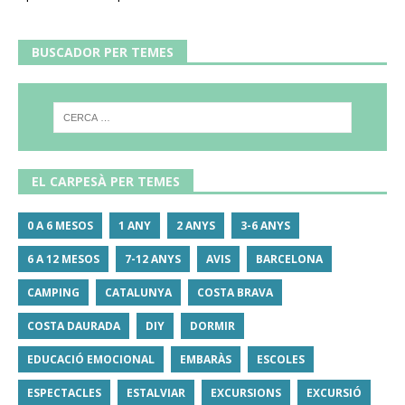
BUSCADOR PER TEMES
EL CARPESÀ PER TEMES
0 A 6 MESOS
1 ANY
2 ANYS
3-6 ANYS
6 A 12 MESOS
7-12 ANYS
AVIS
BARCELONA
CAMPING
CATALUNYA
COSTA BRAVA
COSTA DAURADA
DIY
DORMIR
EDUCACIÓ EMOCIONAL
EMBARÀS
ESCOLES
ESPECTACLES
ESTALVIAR
EXCURSIONS
EXCURSIÓ