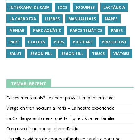
INTERCANVI DE CASA
JOCS
JOGUINES
LACTÀNCIA
LA GARROTXA
LLIBRES
MANUALITATS
MARES
MENJAR
PARC AQUÀTIC
PARCS TEMÀTICS
PARES
PART
PLATGES
PORS
POSTPART
PRESSUPOST
SALUT
SEGON FILL
SEGON FILL
TRUCS
VIATGES
TEMARI RECENT
Calces menstruals? Les hem provat i en pensem això
Viatge en tren nocturn a París – La nostra experiència
La Cerdanya amb nens: què fer i què visitar en família
Com escollir un bon quadern d’estiu
Els millors vídeos de contes infantils en català a Youtube