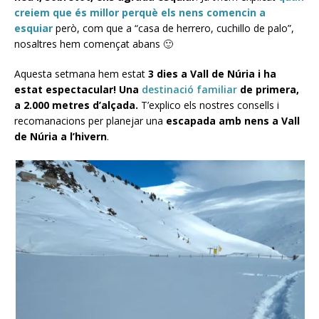
creiem que és millor perquè els nens comencin a
esquiar
però, com que a “casa de herrero, cuchillo de palo”,
nosaltres hem començat abans 🙂
Aquesta setmana hem estat
3 dies a Vall de Núria
i ha
estat espectacular! Una
destinació familiar
de primera,
a 2.000 metres d’alçada.
T’explico els nostres consells i
recomanacions per planejar una
escapada amb nens a Vall
de Núria a l’hivern
.