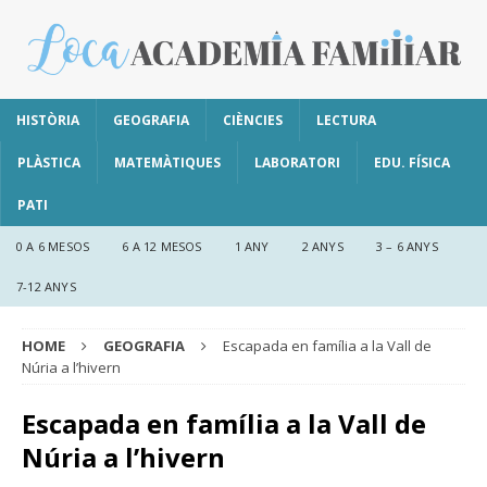
HISTÒRIA
GEOGRAFIA
CIÈNCIES
LECTURA
PLÀSTICA
MATEMÀTIQUES
LABORATORI
EDU. FÍSICA
PATI
0 A 6 MESOS
6 A 12 MESOS
1 ANY
2 ANYS
3 – 6 ANYS
7-12 ANYS
HOME
GEOGRAFIA
Escapada en família a la Vall de
Núria a l’hivern
Escapada en família a la Vall de
Núria a l’hivern