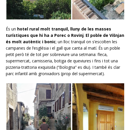
És un
hotel rural molt tranquil, lluny de les masses
turístiques que hi ha a Porec o Rovinj
.
El poble de Višnjan
és molt autèntic i bonic
; un lloc tranquil on s’escolten les
campanes de l’església i el gall que canta al matí. És un poble
petit però té de tot per sobreviure una setmana: fleca,
supermercat, carnisseria, botiga de queviures i fins i tot una
pizzeria-trattoria exquisida (“Bologna” es diu). I també és clar
parc infantil amb gronxadors (prop del supermercat).