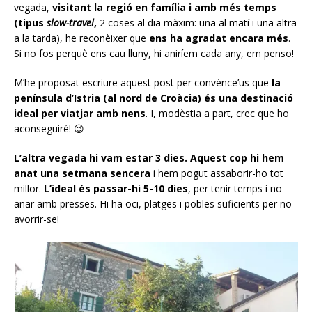
vegada,
visitant la regió en família i amb més temps
(tipus
slow-travel
,
2 coses al dia màxim: una al matí i una altra
a la tarda), he reconèixer que
ens ha agradat encara més
.
Si no fos perquè ens cau lluny, hi aniríem cada any, em penso!
M’he proposat escriure aquest post per convènce’us que
la
península d’Istria (al nord de Croàcia) és una destinació
ideal per viatjar amb nens
. I, modèstia a part, crec que ho
aconseguiré! 😉
L’altra vegada hi vam estar 3 dies. Aquest cop hi hem
anat una setmana sencera
i hem pogut assaborir-ho tot
millor.
L’ideal és passar-hi 5-10 dies
, per tenir temps i no
anar amb presses. Hi ha oci, platges i pobles suficients per no
avorrir-se!