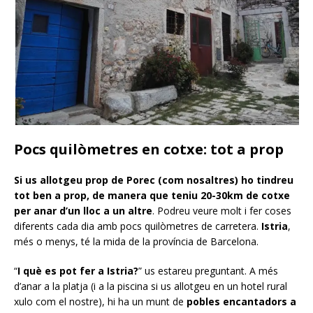
Pocs quilòmetres en cotxe: tot a prop
Si us allotgeu prop de Porec (com nosaltres) ho tindreu
tot ben a prop, de manera que teniu 20-30km de cotxe
per anar d’un lloc a un altre
. Podreu veure molt i fer coses
diferents cada dia amb pocs quilòmetres de carretera.
Istria
,
més o menys, té la mida de la província de Barcelona.
“
I què es pot fer a Istria?
” us estareu preguntant. A més
d’anar a la platja (i a la piscina si us allotgeu en un hotel rural
xulo com el nostre), hi ha un munt de
pobles encantadors a