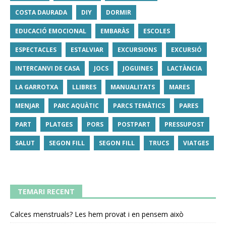
COSTA DAURADA
DIY
DORMIR
EDUCACIÓ EMOCIONAL
EMBARÀS
ESCOLES
ESPECTACLES
ESTALVIAR
EXCURSIONS
EXCURSIÓ
INTERCANVI DE CASA
JOCS
JOGUINES
LACTÀNCIA
LA GARROTXA
LLIBRES
MANUALITATS
MARES
MENJAR
PARC AQUÀTIC
PARCS TEMÀTICS
PARES
PART
PLATGES
PORS
POSTPART
PRESSUPOST
SALUT
SEGON FILL
SEGON FILL
TRUCS
VIATGES
TEMARI RECENT
Calces menstruals? Les hem provat i en pensem això