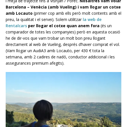
i mitja de trajecte fins a Višnjan / Porec.
Nosaltres vam volar
Barcelona – Venècia (amb Vueling) i vam llogar un cotxe
amb Locauto
(primer cop amb ells però molt contents amb el
preu, la qualitat i el servei). Solem utilitzar
la web de
Rentalcars
per llogar el cotxe quan anem fora
(és un
comparador de totes les companyies) però en aquesta ocasió
he de dir-vos que vam trobar un molt bon preu llogant
directament al web de Vueling, després d’haver comprat el vol.
(Vam llogar un AudiA3 amb Locauto, per 430 € tota la
setmana, amb 2 cadires de nadó, conductor addicional i les
assegurances premium afegits).