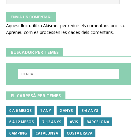
Aquest lloc utilitza Akismet per reduir els comentaris brossa.
Apreneu com es processen les dades dels comentaris
.
BUSCADOR PER TEMES
EL CARPESÀ PER TEMES
0 A 6 MESOS
1 ANY
2 ANYS
3-6 ANYS
6 A 12 MESOS
7-12 ANYS
AVIS
BARCELONA
CAMPING
CATALUNYA
COSTA BRAVA