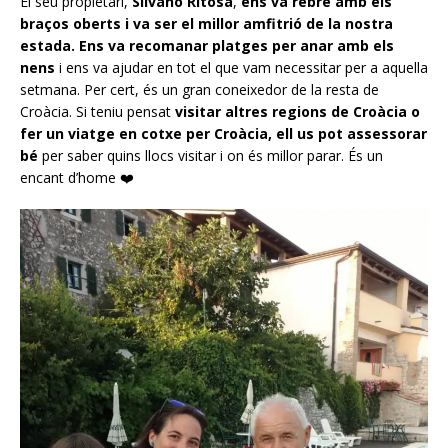
El seu propietari,
Silvano Ritosa
,
ens va rebre amb els
braços oberts i va ser el millor amfitrió de la nostra
estada.
Ens va recomanar platges per anar amb els
nens
i ens va ajudar en tot el que vam necessitar per a aquella
setmana. Per cert, és un gran coneixedor de la resta de
Croàcia. Si teniu pensat
visitar altres regions de Croàcia o
fer un viatge en cotxe per Croàcia, ell us pot assessorar
bé
per saber quins llocs visitar i on és millor parar. És un
encant d’home ❤️