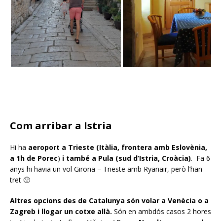
Com arribar a Istria
Hi ha
aeroport a Trieste (Itàlia, frontera amb Eslovènia,
a 1h de Porec
)
i també a Pula (sud d’Istria, Croàcia)
. Fa 6
anys hi havia un vol Girona – Trieste amb Ryanair, però l’han
tret 🙁
Altres opcions des de Catalunya són volar a Venècia o a
Zagreb i llogar un cotxe allà.
Són en ambdós casos 2 hores