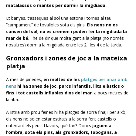
matalassos o mantes per dormir la migdiada.
Et banyes, t’asseques al sol una estona i tornes al teu
“campament” de tovalloles sota els pins.
Els nens no es
cansen del sol, no es cremen i poden fer la migdiada la
mar de bé
. I he de dir que molta gent a la platja (no només
nosaltres) dormia la migdiada entre les 2 i les 4 de la tarda.
Gronxadors i zones de joc a la mateixa
platja
A més de pinedes,
en moltes de les
platges per anar amb
nens
hi ha zones de joc, parcs infantils, llits elàstics o
fins i tot castells inflables dins del mar
, a pocs metres de
la riba.
A Istria amb prou feines hi ha platges de sorra fina; i per això,
els nens no solen estar estirats a la sorra fent castells o
enterrant els peus. Llavors, què fan? Doncs
juguen a
l’ombra, sota els pins, als gronxadors, tobogans, a