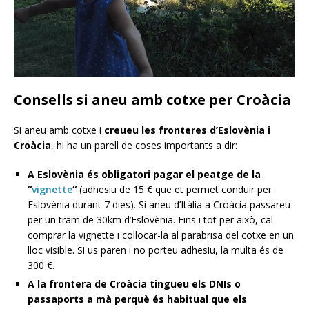
Consells si aneu amb cotxe per Croàcia
Si aneu amb cotxe i
creueu les fronteres d’Eslovènia i
Croàcia
, hi ha un parell de coses importants a dir:
A Eslovènia és obligatori pagar el peatge de la
“
vignette
“
(adhesiu de 15 € que et permet conduir per
Eslovènia durant 7 dies). Si aneu d’Itàlia a Croàcia passareu
per un tram de 30km d’Eslovènia. Fins i tot per això, cal
comprar la vignette i col·locar-la al parabrisa del cotxe en un
lloc visible. Si us paren i no porteu adhesiu, la multa és de
300 €.
A la frontera de Croàcia tingueu els DNIs o
passaports a mà perquè és habitual que els