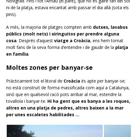
Novigrad. Fins i tot l’Arnau (el pare), que no és gaire fan del sol
ni de la platja, estava encantat amb passar el dia allà (sota els
pins).
A més, la majoria de platges compten amb
dutxes, lavabos
públics (molt nets) i xiringuitos per prendre alguna
cosa
. Després d’aquest
viatge a Croàcia
, ens hem tornat
molt fans de la seva forma d’entendre i de gaudir de la
platja
en família
.
Moltes zones per banyar-se
Pràcticament tot el litoral de
Croàcia
és apte per banyar-se;
no està construït de forma massificada com aquí a Catalunya,
sinó que en qualsevol racó pots arribar al mar, estendre la
tovallola i banyar-te.
Hi ha gent que es banya a les roques,
altres en una platja de pedres, altres baixen a la mar
per unes escaletes habilitades …