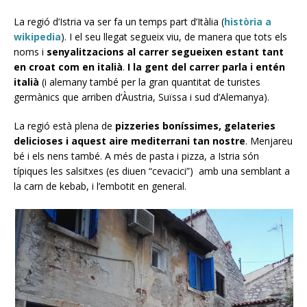
La regió d’Istria va ser fa un temps part d’Itàlia (
història a
wikipedia
). I el seu llegat segueix viu, de manera que tots els
noms i
senyalitzacions al carrer segueixen estant tant
en croat com en italià
.
I la gent del carrer parla i entén
italià
(i alemany també per la gran quantitat de turistes
germànics que arriben d’Àustria, Suïssa i sud d’Alemanya).
La regió està plena de
pizzeries boníssimes, gelateries
delicioses i aquest aire mediterrani tan nostre
. Menjareu
bé i els nens també. A més de pasta i pizza, a Istria són
típiques les salsitxes (es diuen “cevacici”) amb una semblant a
la carn de kebab, i l’embotit en general.