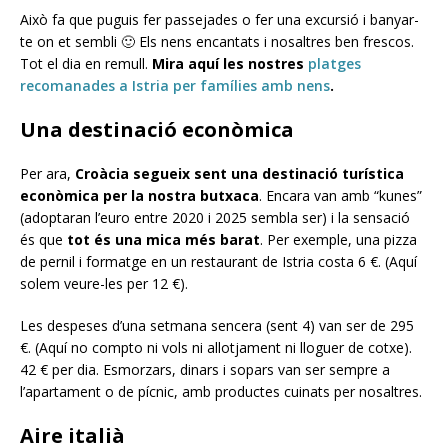
Això fa que puguis fer passejades o fer una excursió i banyar-
te on et sembli 🙂 Els nens encantats i nosaltres ben frescos.
Tot el dia en remull.
Mira aquí les nostres
platges
recomanades a Istria per famílies amb nens
.
Una destinació econòmica
Per ara,
Croàcia
segueix sent una destinació turística
econòmica per la nostra butxaca
. Encara van amb “kunes”
(adoptaran l’euro entre 2020 i 2025 sembla ser) i la sensació
és que
tot és una mica més barat
. Per exemple, una pizza
de pernil i formatge en un restaurant de Istria costa 6 €. (Aquí
solem veure-les per 12 €).
Les despeses d’una setmana sencera (sent 4) van ser de 295
€. (Aquí no compto ni vols ni allotjament ni lloguer de cotxe).
42 € per dia. Esmorzars, dinars i sopars van ser sempre a
l’apartament o de pícnic, amb productes cuinats per nosaltres.
Aire italià