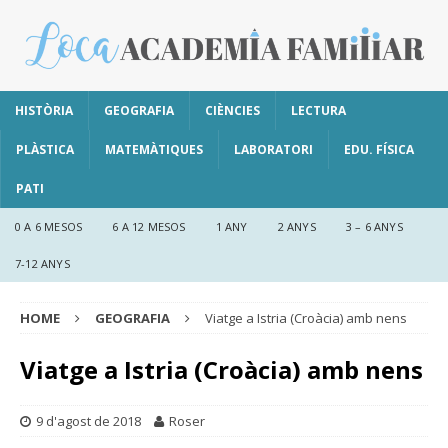
HISTÒRIA
GEOGRAFIA
CIÈNCIES
LECTURA
PLÀSTICA
MATEMÀTIQUES
LABORATORI
EDU. FÍSICA
PATI
0 A 6 MESOS
6 A 12 MESOS
1 ANY
2 ANYS
3 – 6 ANYS
7-12 ANYS
HOME
GEOGRAFIA
Viatge a Istria (Croàcia) amb nens
Viatge a Istria (Croàcia) amb nens
9 d'agost de 2018
Roser