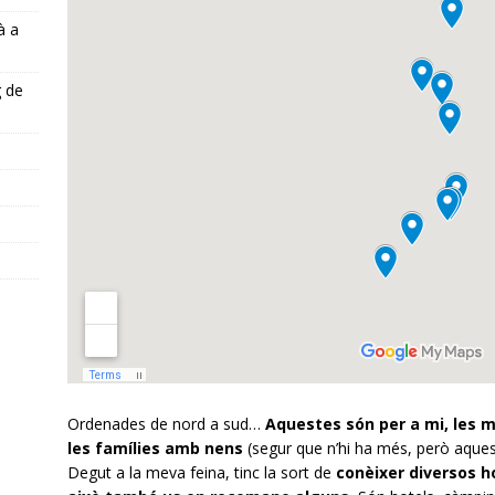
à a
g de
s
Ordenades de nord a sud…
Aquestes són per a mi, les m
les famílies amb nens
(segur que n’hi ha més, però aque
Degut a la meva feina, tinc la sort de
conèixer diversos h