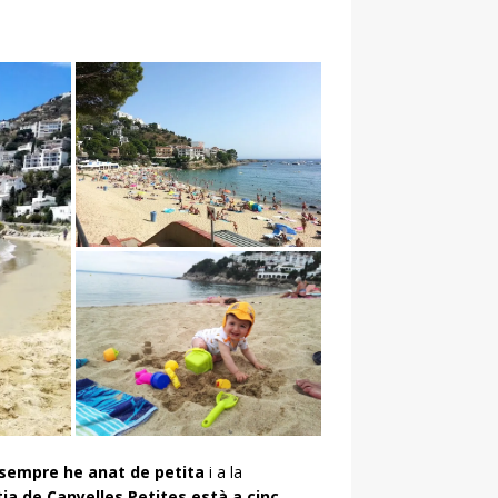
l sempre he anat de petita
i a la
tja de Canyelles Petites està a cinc