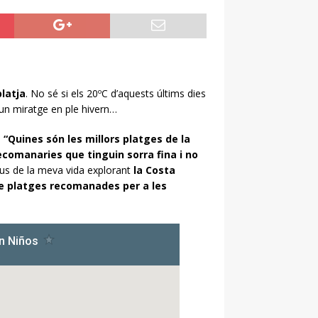
platja
. No sé si els 20ºC d’aquests últims dies
un miratge en ple hivern…
“Quines són les millors platges de la
comanaries que tinguin sorra fina i no
ius de la meva vida explorant
la Costa
e platges recomanades per a les