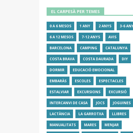
EL CARPESÀ PER TEMES
0 A 6 MESOS
1 ANY
2 ANYS
3-6 AN
6 A 12 MESOS
7-12 ANYS
AVIS
BARCELONA
CAMPING
CATALUNYA
COSTA BRAVA
COSTA DAURADA
DIY
DORMIR
EDUCACIÓ EMOCIONAL
EMBARÀS
ESCOLES
ESPECTACLES
ESTALVIAR
EXCURSIONS
EXCURSIÓ
INTERCANVI DE CASA
JOCS
JOGUINES
LACTÀNCIA
LA GARROTXA
LLIBRES
MANUALITATS
MARES
MENJAR