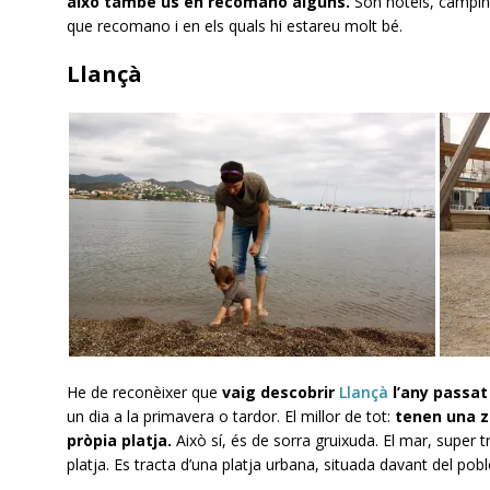
això també us en recomano alguns.
Són hotels, càmping
que recomano i en els quals hi estareu molt bé.
Llançà
He de reconèixer que
vaig descobrir
Llançà
l’any passat
un dia a la primavera o tardor. El millor de tot:
tenen una z
pròpia platja.
Això sí, és de sorra gruixuda. El mar, super tr
platja. Es tracta d’una platja urbana, situada davant del pobl