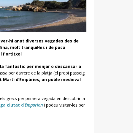
ver-hi anat diverses vegades des de
fina, molt tranquil·les i de poca
l
Portitxol
.
da fantàstic per menjar o descansar a
a per darrere de la platja (el propi passeig
t Martí d’Empúries, un poble medieval
els grecs per primera vegada en descobrir la
iga ciutat d’
Emporion
i podeu visitar-les per