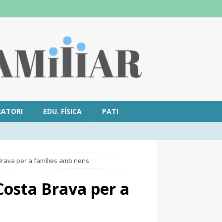
RATORI
EDU. FÍSICA
PATI
 Brava per a famílies amb nens
 Costa Brava per a