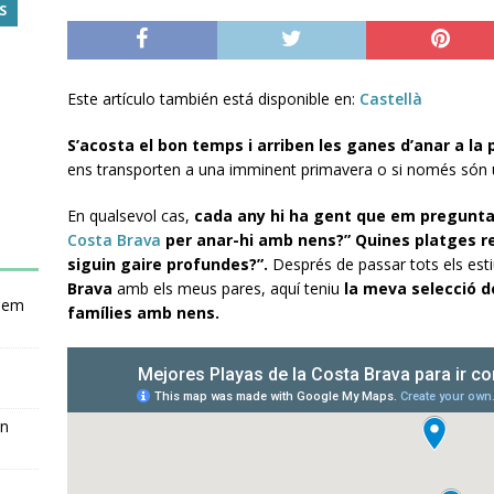
S
Este artículo también está disponible en:
Castellà
S’acosta el bon temps i arriben les ganes d’anar a la 
ens transporten a una imminent primavera o si només són 
En qualsevol cas,
cada any hi ha gent que em pregunta 
Costa Brava
per anar-hi amb nens?” Quines platges re
siguin gaire profundes?”.
Després de passar tots els est
Brava
amb els meus pares, aquí teniu
la meva selecció d
nsem
famílies amb nens.
en