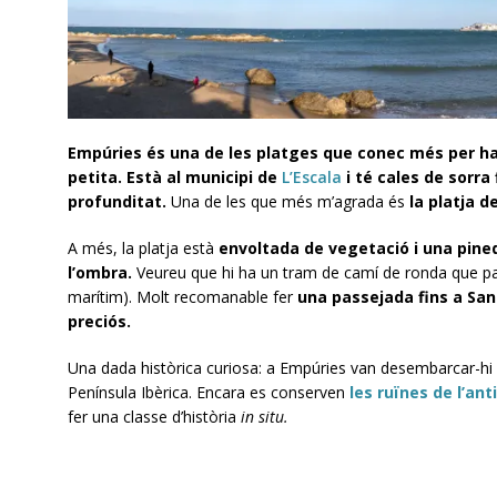
Empúries és una de les platges que conec més per ha
petita.
Està al municipi de
L’Escala
i té cales de sorra 
profunditat.
Una de les que més m’agrada és
la platja de
A més, la platja està
envoltada de vegetació i una pine
l’ombra.
Veureu que hi ha un tram de camí de ronda que pass
marítim). Molt recomanable fer
una passejada fins a San
preciós.
Una dada històrica curiosa: a Empúries van desembarcar-hi 
Península Ibèrica. Encara es conserven
les ruïnes de l’ant
fer una classe d’història
in situ.