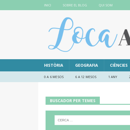
INICI
SOBRE EL BLOG
QUI SOM
HISTÒRIA
GEOGRAFIA
CIÈNCIES
0 A 6 MESOS
6 A 12 MESOS
1 ANY
BUSCADOR PER TEMES