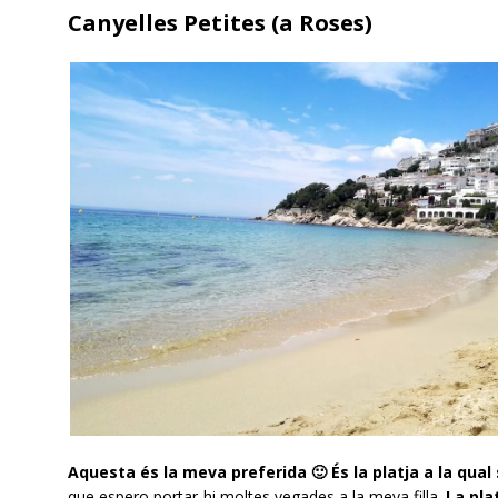
Canyelles Petites (a Roses)
Aquesta és la meva preferida 🙂 És la platja a la qua
que espero portar-hi moltes vegades a la meva filla.
La pla