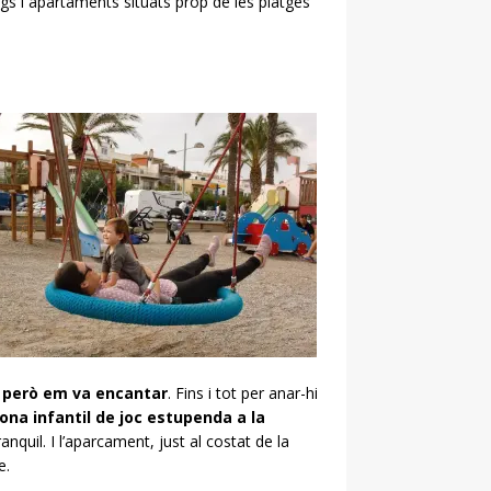
s i apartaments situats prop de les platges
 però em va encantar
. Fins i tot per anar-hi
ona infantil de joc estupenda a la
anquil. I l’aparcament, just al costat de la
e.