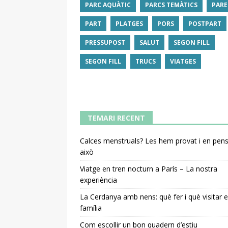
PARC AQUÀTIC
PARCS TEMÀTICS
PARE
PART
PLATGES
PORS
POSTPART
PRESSUPOST
SALUT
SEGON FILL
SEGON FILL
TRUCS
VIATGES
TEMARI RECENT
Calces menstruals? Les hem provat i en pe
això
Viatge en tren nocturn a París – La nostra
experiència
La Cerdanya amb nens: què fer i què visitar 
família
Com escollir un bon quadern d’estiu