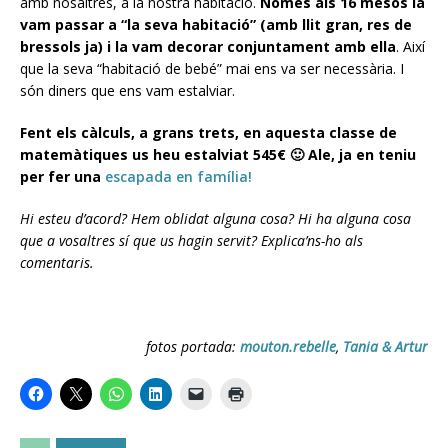
amb nosaltres, a la nostra habitació.
Només als 16 mesos la
vam passar a “la seva habitació” (amb llit gran, res de
bressols ja) i la vam decorar conjuntament amb ella
. Així
que la seva “habitació de bebé” mai ens va ser necessària. I
són diners que ens vam estalviar.
Fent els càlculs, a grans trets, en aquesta classe de
matemàtiques us heu estalviat 545€ 🙂 Ale, ja en teniu
per fer una
escapada en família!
Hi esteu d’acord? Hem oblidat alguna cosa? Hi ha alguna cosa
que a vosaltres sí que us hagin servit? Explica’ns-ho als
comentaris.
fotos portada:
mouton.rebelle
,
Tania & Artur