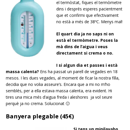
el termòstat, fiques el termòmetre
dins i després esperes pacientment
que et confirmi que efectivament
no està a més de 38ºC. Menys mal!
El quart dia ja no saps ni on
està el termòmetre. Poses la
mà dins de l’aigua i veus
directament si crema o no.
I si algun dia et passes i està
massa calenta?
Ens ha passat un parell de vegades en 18
mesos. I les dues vegades, al moment de ficar la nostra filla,
decidia que no volia asseure’s. Encara que a mi no m’ho
semblés, per a ella estava massa calenta, era evident. Hi
tires una mica més d’aigua freda i aleshores ja vol seure
perquè ja no crema. Solucionat 🙂
Banyera plegable (45€)
Si tens un minilavabo