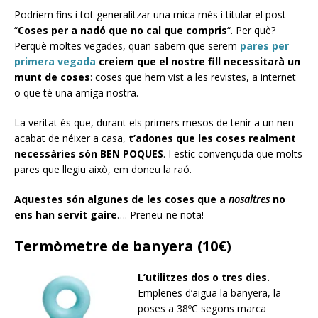
Podríem fins i tot generalitzar una mica més i titular el post
“
Coses per a nadó que no cal que compris
“. Per què?
Perquè moltes vegades, quan sabem que serem
pares per
primera vegada
creiem que el nostre fill necessitarà un
munt de coses
: coses que hem vist a les revistes, a internet
o que té una amiga nostra.
La veritat és que, durant els primers mesos de tenir a un nen
acabat de néixer a casa,
t’adones que les coses realment
necessàries són BEN POQUES
. I estic convençuda que molts
pares que llegiu això, em doneu la raó.
Aquestes són algunes de les coses que a
nosaltres
no
ens han servit gaire
…. Preneu-ne nota!
Termòmetre de banyera (10€)
L’utilitzes dos o tres dies.
Emplenes d’aigua la banyera, la
poses a 38ºC segons marca