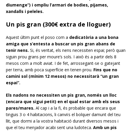
diumenge”) i ompliu l’armari de bodies, pijames,
xandalls i peleles.
Un pis gran (300€ extra de lloguer)
Aquest últim punt el poso com a
dedicatòria a una bona
amiga que s’entesta a buscar un pis gran abans de
tenir nens.
Si, és veritat, els nens necessiten espai; però quan
siguin prou grans per moure’s sols. I això és a partir dels 8
mesos com a molt aviat. I de fet, arrossegant-se o gatejant
per terra, amb poca superfície en tenen prou.
Fins que no
camini sol (mínim 12 mesos) no necessitarà “un gran
espai”.
Els nadons no necessiten un pis gran, només un lloc
(encara que sigui petit) en el qual estar amb els seus
pares/mares.
Al cap i a la fi, és probable que encara que
tinguis 3 o 4 habitacions, li canviïs el bolquer damunt del teu
llit, que dormi a la vostra habitació durant diversos mesos i
que el teu menjador acabi sent una ludoteca.
Amb un pis