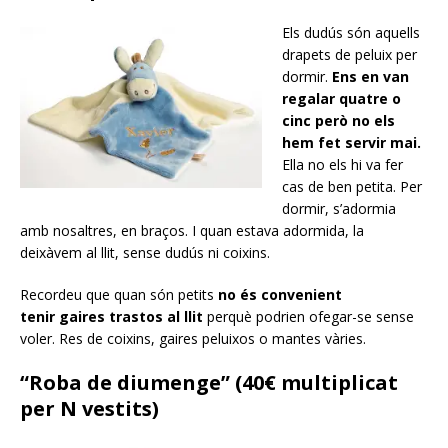
Els dudús són aquells
drapets de peluix per
dormir.
Ens en van
regalar quatre o
cinc però no els
hem fet servir mai.
Ella no els hi va fer
cas de ben petita. Per
dormir, s’adormia
amb nosaltres, en braços. I quan estava adormida, la
deixàvem al llit, sense dudús ni coixins.
Recordeu que quan són petits
no és convenient
tenir gaires trastos al llit
perquè podrien ofegar-se sense
voler. Res de coixins, gaires peluixos o mantes vàries.
“Roba de diumenge” (40€ multiplicat
per N vestits)