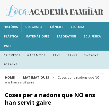
HISTÒRIA
GEOGRAFIA
CIÈNCIES
LECTURA
PLÀSTICA
MATEMÀTIQUES
LABORATORI
EDU. FÍSICA
PATI
0 A 6 MESOS
6 A 12 MESOS
1 ANY
2 ANYS
3 – 6 ANYS
7-12 ANYS
HOME
MATEMÀTIQUES
Coses per a nadons que NO
ens han servit gaire
Coses per a nadons que NO ens
han servit gaire