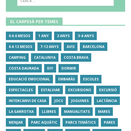
EL CARPESÀ PER TEMES
0 A 6 MESOS
1 ANY
2 ANYS
3-6 ANYS
6 A 12 MESOS
7-12 ANYS
AVIS
BARCELONA
CAMPING
CATALUNYA
COSTA BRAVA
COSTA DAURADA
DIY
DORMIR
EDUCACIÓ EMOCIONAL
EMBARÀS
ESCOLES
ESPECTACLES
ESTALVIAR
EXCURSIONS
EXCURSIÓ
INTERCANVI DE CASA
JOCS
JOGUINES
LACTÀNCIA
LA GARROTXA
LLIBRES
MANUALITATS
MARES
MENJAR
PARC AQUÀTIC
PARCS TEMÀTICS
PARES