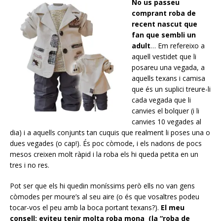
No us passeu
comprant roba de
recent nascut que
fan que sembli un
adult
… Em refereixo a
aquell vestidet que li
posareu una vegada, a
aquells texans i camisa
que és un suplici treure-li
cada vegada que li
canvies el bolquer (i li
canvies 10 vegades al
dia) i a aquells conjunts tan cuquis que realment li poses una o
dues vegades (o cap!). És poc còmode, i els nadons de pocs
mesos creixen molt ràpid i la roba els hi queda petita en un
tres i no res.
Pot ser que els hi quedin moníssims però ells no van gens
còmodes per moure’s al seu aire (o és que vosaltres podeu
tocar-vos el peu amb la boca portant texans?).
El meu
consell: eviteu tenir molta roba mona (la “roba de