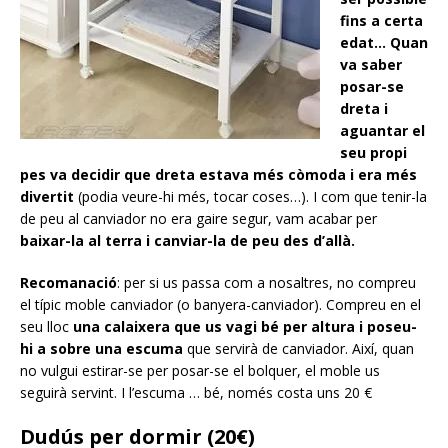
fins a certa
edat… Quan
va saber
posar-se
dreta i
aguantar el
seu propi
pes va decidir que dreta estava més còmoda i era més
divertit
(podia veure-hi més, tocar coses…). I com que tenir-la
de peu al canviador no era gaire segur, vam acabar per
baixar-la al terra i canviar-la de peu des d’allà.
Recomanació
: per si us passa com a nosaltres, no compreu
el típic moble canviador (o banyera-canviador). Compreu en el
seu lloc
una calaixera que us vagi bé per altura i poseu-
hi a sobre una escuma
que servirà de canviador. Així, quan
no vulgui estirar-se per posar-se el bolquer, el moble us
seguirà servint. I l’escuma … bé, només costa uns 20 €
Dudús per dormir (20€)