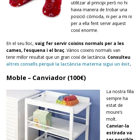
utilitzar al principi però no hi
havia manera de trobar una
posició còmoda, ni per a mi ni
per a ella fent servir aquest
coixí enorme.
En el seu lloc,
vaig fer servir coixins normals per a les
cames, l’esquena i el braç
. Vàrios coixins normals van
tenir millor resultat que un gran coixí de lactància.
Consulteu
altres consells perquè la lactància materna sigui un èxit
.
Moble – Canviador (100€)
La nostra filla
sempre ha
estat de
moure’s
molt.
Canviar-la
estirada va
ser possible