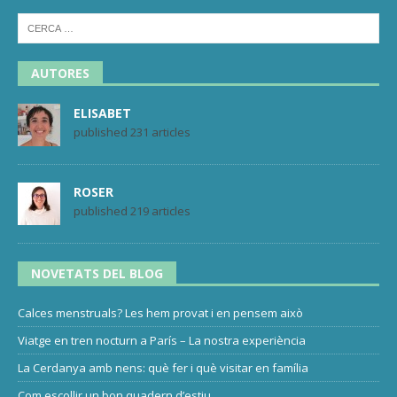
AUTORES
ELISABET
published 231 articles
ROSER
published 219 articles
NOVETATS DEL BLOG
Calces menstruals? Les hem provat i en pensem això
Viatge en tren nocturn a París – La nostra experiència
La Cerdanya amb nens: què fer i què visitar en família
Com escollir un bon quadern d’estiu