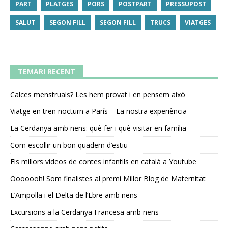
PART
PLATGES
PORS
POSTPART
PRESSUPOST
SALUT
SEGON FILL
SEGON FILL
TRUCS
VIATGES
TEMARI RECENT
Calces menstruals? Les hem provat i en pensem això
Viatge en tren nocturn a París – La nostra experiència
La Cerdanya amb nens: què fer i què visitar en família
Com escollir un bon quadern d’estiu
Els millors vídeos de contes infantils en català a Youtube
Ooooooh! Som finalistes al premi Millor Blog de Maternitat
L’Ampolla i el Delta de l’Ebre amb nens
Excursions a la Cerdanya Francesa amb nens