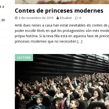
à a
Contes de princeses modernes
6 de novembre de 2019
Elisabet
0
g de
Amb dues nenes a casa han estat inevitables els contes de 
poder escollir títols en què les protagonistes són més mode
pròpia història. Si la teva filla està en aquesta fase de pr
s
princeses modernes que no necessiten
[…]
LECTURA