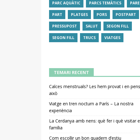
PARC AQUÀTIC
PARCS TEMÀTICS
PARE
PART
PLATGES
PORS
POSTPART
PRESSUPOST
SALUT
SEGON FILL
SEGON FILL
TRUCS
VIATGES
TEMARI RECENT
Calces menstruals? Les hem provat i en pe
això
Viatge en tren nocturn a París – La nostra
experiència
La Cerdanya amb nens: què fer i què visitar 
família
Com escollir un bon quadern d’estiu