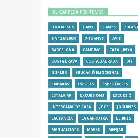
EL CARPESÀ PER TEMES
0 A 6 MESOS
1 ANY
2 ANYS
3-6 AN
6 A 12 MESOS
7-12 ANYS
AVIS
BARCELONA
CAMPING
CATALUNYA
COSTA BRAVA
COSTA DAURADA
DIY
DORMIR
EDUCACIÓ EMOCIONAL
EMBARÀS
ESCOLES
ESPECTACLES
ESTALVIAR
EXCURSIONS
EXCURSIÓ
INTERCANVI DE CASA
JOCS
JOGUINES
LACTÀNCIA
LA GARROTXA
LLIBRES
MANUALITATS
MARES
MENJAR