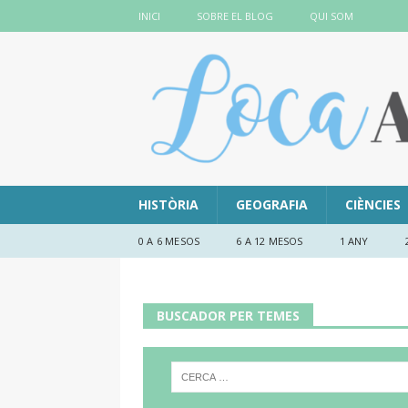
INICI
SOBRE EL BLOG
QUI SOM
HISTÒRIA
GEOGRAFIA
CIÈNCIES
0 A 6 MESOS
6 A 12 MESOS
1 ANY
BUSCADOR PER TEMES