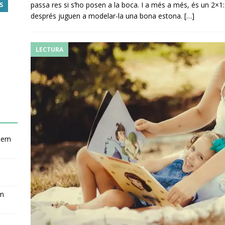
passa res si s’ho posen a la boca. I a més a més, és un 2×1: p
S
després juguen a modelar-la una bona estona.
[…]
LECTURA
nsem
en