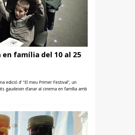
 en família del 10 al 25
a edició d’ “El meu Primer Festival”, un
its gaudeixin d’anar al cinema en família amb