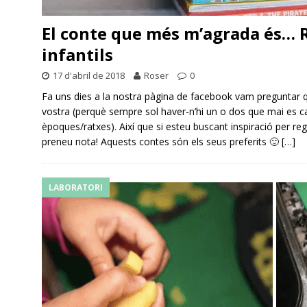
El conte que més m’agrada és…
infantils
17 d'abril de 2018
Roser
0
Fa uns dies a la nostra pàgina de facebook vam preguntar qui
vostra (perquè sempre sol haver-n’hi un o dos que mai es ca
èpoques/ratxes). Així que si esteu buscant inspiració per reg
preneu nota! Aquests contes són els seus preferits 🙂
[…]
LABORATORI