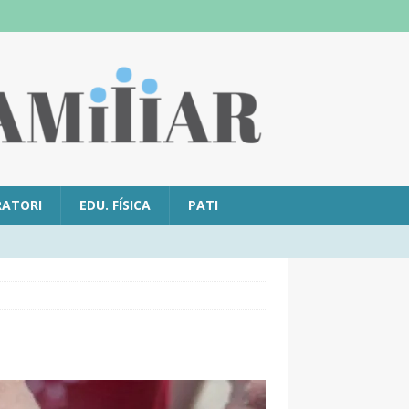
RATORI
EDU. FÍSICA
PATI