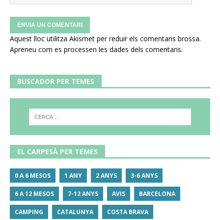
Aquest lloc utilitza Akismet per reduir els comentaris brossa.
Apreneu com es processen les dades dels comentaris
.
BUSCADOR PER TEMES
EL CARPESÀ PER TEMES
0 A 6 MESOS
1 ANY
2 ANYS
3-6 ANYS
6 A 12 MESOS
7-12 ANYS
AVIS
BARCELONA
CAMPING
CATALUNYA
COSTA BRAVA