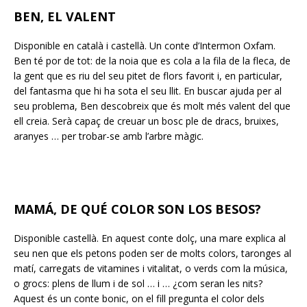
BEN, EL VALENT
Disponible en català i castellà. Un conte d’Intermon Oxfam.
Ben té por de tot: de la noia que es cola a la fila de la fleca, de
la gent que es riu del seu pitet de flors favorit i, en particular,
del fantasma que hi ha sota el seu llit. En buscar ajuda per al
seu problema, Ben descobreix que és molt més valent del que
ell creia. Serà capaç de creuar un bosc ple de dracs, bruixes,
aranyes … per trobar-se amb l’arbre màgic.
MAMÁ, DE QUÉ COLOR SON LOS BESOS?
Disponible castellà. En aquest conte dolç, una mare explica al
seu nen que els petons poden ser de molts colors, taronges al
matí, carregats de vitamines i vitalitat, o verds com la música,
o grocs: plens de llum i de sol … i … ¿com seran les nits?
Aquest és un conte bonic, on el fill pregunta el color dels