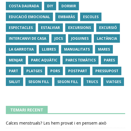
COSTA DAURADA
DIY
DORMIR
EDUCACIÓ EMOCIONAL
EMBARÀS
ESCOLES
ESPECTACLES
ESTALVIAR
EXCURSIONS
EXCURSIÓ
INTERCANVI DE CASA
JOCS
JOGUINES
LACTÀNCIA
LA GARROTXA
LLIBRES
MANUALITATS
MARES
MENJAR
PARC AQUÀTIC
PARCS TEMÀTICS
PARES
PART
PLATGES
PORS
POSTPART
PRESSUPOST
SALUT
SEGON FILL
SEGON FILL
TRUCS
VIATGES
TEMARI RECENT
Calces menstruals? Les hem provat i en pensem això