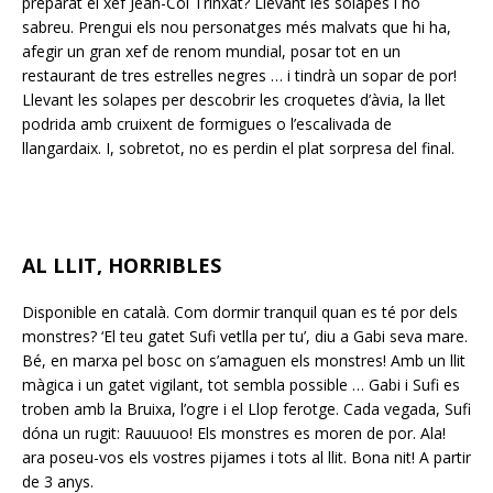
preparat el xef Jean-Col Trinxat? Llevant les solapes i ho
sabreu. Prengui els nou personatges més malvats que hi ha,
afegir un gran xef de renom mundial, posar tot en un
restaurant de tres estrelles negres … i tindrà un sopar de por!
Llevant les solapes per descobrir les croquetes d’àvia, la llet
podrida amb cruixent de formigues o l’escalivada de
llangardaix. I, sobretot, no es perdin el plat sorpresa del final.
AL LLIT, HORRIBLES
Disponible en català. Com dormir tranquil quan es té por dels
monstres? ‘El teu gatet Sufi vetlla per tu’, diu a Gabi seva mare.
Bé, en marxa pel bosc on s’amaguen els monstres! Amb un llit
màgica i un gatet vigilant, tot sembla possible … Gabi i Sufi es
troben amb la Bruixa, l’ogre i el Llop ferotge. Cada vegada, Sufi
dóna un rugit: Rauuuoo! Els monstres es moren de por. Ala!
ara poseu-vos els vostres pijames i tots al llit. Bona nit! A partir
de 3 anys.