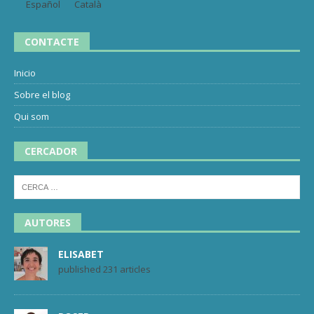
Español
Català
CONTACTE
Inicio
Sobre el blog
Qui som
CERCADOR
AUTORES
ELISABET
published 231 articles