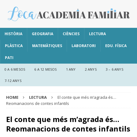
HISTÒRIA
GEOGRAFIA
CIÈNCIES
LECTURA
PLÀSTICA
MATEMÀTIQUES
LABORATORI
EDU. FÍSICA
PATI
0 A 6 MESOS
6 A 12 MESOS
1 ANY
2 ANYS
3 – 6 ANYS
7-12 ANYS
HOME
LECTURA
El conte que més m’agrada és…
Reomanacions de contes infantils
El conte que més m’agrada és…
Reomanacions de contes infantils