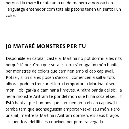
petons i la mare li relata un a un de manera amorosa i en
llenguatge entenedor com tots els petons tenen un sentit i un
color.
JO MATARÉ MONSTRES PER TU
Disponible en català i castellà. Martina no pot dormir a les nits
perquè té por. Creu que sota el terra s’amaga un món habitat
per monstres de colors que caminen amb el cap cap avall.
Potser, si un dia es posen d’acord i comencen a saltar tots
alhora, podrien trencar el terra i emportar la Martina al seu
món, i obligar-la a caminar a l’inrevés. A l’altra banda del sòl, la
nena-monstre Anitram té por del món que hi ha sota el seu llit.
Està habitat per humans que caminen amb el cap cap avall i
també tem que aconsegueixin emportar-se-al seu món. Però
una nit, mentre la Martina i Anitram dormen, els seus braços
llisquen fora del llit i es coneixen per primera vegada.