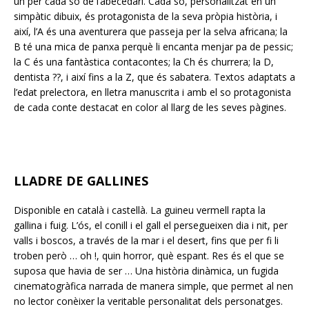
un per cada so de l’abecedari. Cada so, personalitzat en un
simpàtic dibuix, és protagonista de la seva pròpia història, i
així, l’A és una aventurera que passeja per la selva africana; la
B té una mica de panxa perquè li encanta menjar pa de pessic;
la C és una fantàstica contacontes; la Ch és churrera; la D,
dentista ??, i així fins a la Z, que és sabatera. Textos adaptats a
l’edat prelectora, en lletra manuscrita i amb el so protagonista
de cada conte destacat en color al llarg de les seves pàgines.
LLADRE DE GALLINES
Disponible en català i castellà. La guineu vermell rapta la
gallina i fuig. L’ós, el conill i el gall el persegueixen dia i nit, per
valls i boscos, a través de la mar i el desert, fins que per fi li
troben però … oh !, quin horror, què espant. Res és el que se
suposa que havia de ser … Una història dinàmica, un fugida
cinematogràfica narrada de manera simple, que permet al nen
no lector conèixer la veritable personalitat dels personatges.