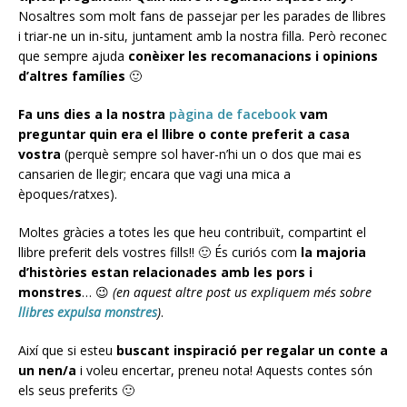
Nosaltres som molt fans de passejar per les parades de llibres
i triar-ne un in-situ, juntament amb la nostra filla. Però reconec
que sempre ajuda
conèixer les recomanacions i opinions
d’altres famílies
🙂
Fa uns dies a la nostra
pàgina de facebook
vam
preguntar quin era el llibre o conte preferit a casa
vostra
(perquè sempre sol haver-n’hi un o dos que mai es
cansarien de llegir; encara que vagi una mica a
èpoques/ratxes).
Moltes gràcies a totes les que heu contribuït, compartint el
llibre preferit dels vostres fills!! 🙂 És curiós com
la majoria
d’històries estan relacionades amb les pors i
monstres
… 😉
(en aquest altre post us expliquem més sobre
llibres expulsa monstres
)
.
Així que si esteu
buscant inspiració per regalar un conte a
un nen/a
i voleu encertar, preneu nota! Aquests contes són
els seus preferits 🙂