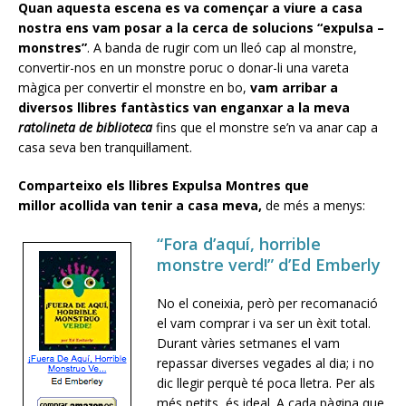
Quan aquesta escena es va començar a viure a casa
nostra ens vam posar a la cerca de solucions “expulsa –
monstres”
. A banda de rugir com un lleó cap al monstre,
convertir-nos en un monstre poruc o donar-li una vareta
màgica per convertir el monstre en bo,
vam arribar a
diversos llibres fantàstics van enganxar a la meva
ratolineta de biblioteca
fins que el monstre se’n va anar cap a
casa seva ben tranquil·lament.
Comparteixo els llibres Expulsa Montres que
millor acollida van tenir a casa meva,
de més a menys:
“Fora d’aquí, horrible
monstre verd!” d’Ed Emberly
No el coneixia, però per recomanació
el vam comprar i va ser un èxit total.
Durant vàries setmanes el vam
repassar diverses vegades al dia; i no
dic llegir perquè té poca lletra. Per als
més petits, és ideal. A cada pàgina que