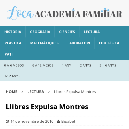
HISTÒRIA
GEOGRAFIA
CIÈNCIES
LECTURA
PLÀSTICA
MATEMÀTIQUES
LABORATORI
EDU. FÍSICA
PATI
0 A 6 MESOS
6 A 12 MESOS
1 ANY
2 ANYS
3 – 6 ANYS
7-12 ANYS
HOME
LECTURA
Llibres Expulsa Montres
Llibres Expulsa Montres
14 de novembre de 2016
Elisabet