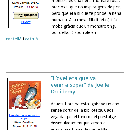
monstre és una nena-monstre rosa,
preciosa, que no inspira gens de por,
però que ella si que té por de la nena
humana. A la meva filla li feia (i li fa)
molta gràcia que un monstre tingui
por d’ella. Disponible en
castellà
i
català
.
“L’ovelleta que va
venir a sopar” de Joelle
Dreidemy
Aquest llibre ha estat gairebé un any
sense sortir de la biblioteca. Cada
vegada que el trèiem del prestatge
dissimuladament juntamente
amb altres llibres, la meva filla