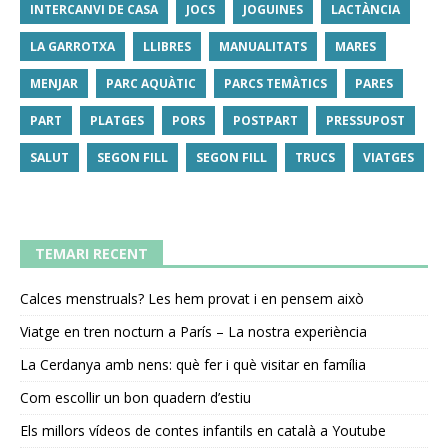
INTERCANVI DE CASA
JOCS
JOGUINES
LACTÀNCIA
LA GARROTXA
LLIBRES
MANUALITATS
MARES
MENJAR
PARC AQUÀTIC
PARCS TEMÀTICS
PARES
PART
PLATGES
PORS
POSTPART
PRESSUPOST
SALUT
SEGON FILL
SEGON FILL
TRUCS
VIATGES
TEMARI RECENT
Calces menstruals? Les hem provat i en pensem això
Viatge en tren nocturn a París – La nostra experiència
La Cerdanya amb nens: què fer i què visitar en família
Com escollir un bon quadern d’estiu
Els millors vídeos de contes infantils en català a Youtube