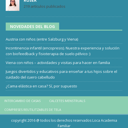
ROSER
219 artículos publicados
NOVEDADES DEL BLOG
Austria con niños (entre Salzburg y Viena)
Incontinencia infantil (encopresis). Nuestra experiencia y solución
con biofeedback y fisioterapia de suelo pélvico :)
Viena con niños – actividades y visitas para hacer en familia
Juegos divertidos y educativos para enseñar a tus hijos sobre el
cuidado del cuero cabelludo
¿Cama elástica en casa? Sí, por supuesto
INTERCAMBIO DE CASAS
CALCETES MENSTRUALS
COMPRESES REUTILITZABLES DE TELA
copyright 2016 @ todos los derechos reservados Loca Academia
Familiar