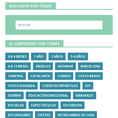
BUSCADOR POR TEMAS
EL CARPESANO POR TEMAS
0 A 6 MESES
1 AÑO
2 AÑOS
3-6 AÑOS
6 A 12 MESES
ABUELOS
AHORRAR
BARCELONA
CAMPING
CATALUNYA
COMIDA
COSTA BRAVA
COSTA DAURADA
CUENTOS INFANTILES
DIY
DORMIR
EDUCACIÓN EMOCIONAL
EMBARAZO
ESCUELAS
ESPECTÁCULOS
EXCURSION
EXCURSIONES
FIESTAS
INTERCAMBIO DE CASA