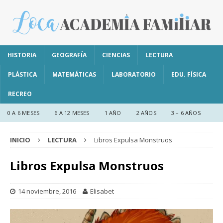
HISTORIA
GEOGRAFÍA
CIENCIAS
LECTURA
PLÁSTICA
MATEMÁTICAS
LABORATORIO
EDU. FÍSICA
RECREO
0 A 6 MESES
6 A 12 MESES
1 AÑO
2 AÑOS
3 – 6 AÑOS
INICIO
LECTURA
Libros Expulsa Monstruos
Libros Expulsa Monstruos
14 noviembre, 2016
Elisabet