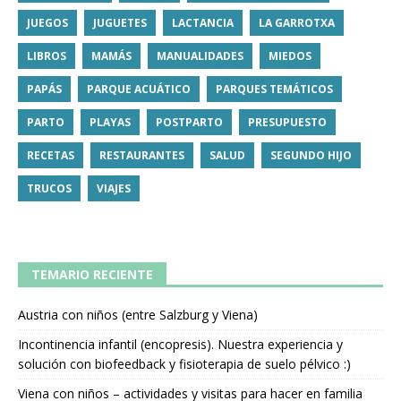
JUEGOS
JUGUETES
LACTANCIA
LA GARROTXA
LIBROS
MAMÁS
MANUALIDADES
MIEDOS
PAPÁS
PARQUE ACUÁTICO
PARQUES TEMÁTICOS
PARTO
PLAYAS
POSTPARTO
PRESUPUESTO
RECETAS
RESTAURANTES
SALUD
SEGUNDO HIJO
TRUCOS
VIAJES
TEMARIO RECIENTE
Austria con niños (entre Salzburg y Viena)
Incontinencia infantil (encopresis). Nuestra experiencia y
solución con biofeedback y fisioterapia de suelo pélvico :)
Viena con niños – actividades y visitas para hacer en familia