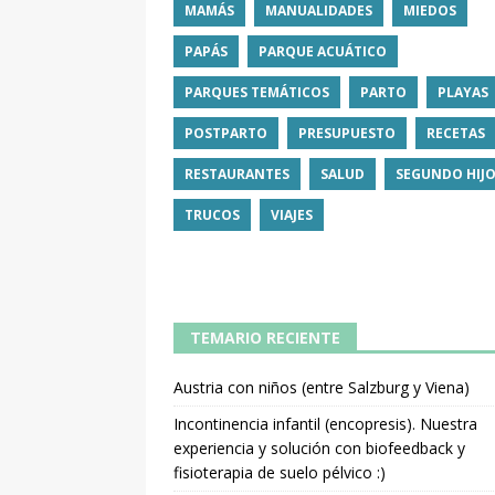
MAMÁS
MANUALIDADES
MIEDOS
PAPÁS
PARQUE ACUÁTICO
PARQUES TEMÁTICOS
PARTO
PLAYAS
POSTPARTO
PRESUPUESTO
RECETAS
RESTAURANTES
SALUD
SEGUNDO HIJ
TRUCOS
VIAJES
TEMARIO RECIENTE
Austria con niños (entre Salzburg y Viena)
Incontinencia infantil (encopresis). Nuestra
experiencia y solución con biofeedback y
fisioterapia de suelo pélvico :)