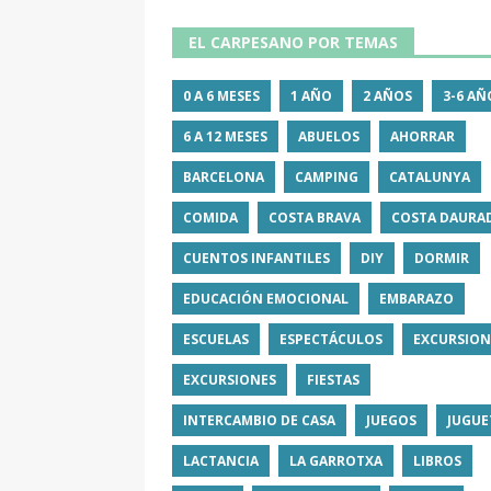
EL CARPESANO POR TEMAS
0 A 6 MESES
1 AÑO
2 AÑOS
3-6 AÑ
6 A 12 MESES
ABUELOS
AHORRAR
BARCELONA
CAMPING
CATALUNYA
COMIDA
COSTA BRAVA
COSTA DAURA
CUENTOS INFANTILES
DIY
DORMIR
EDUCACIÓN EMOCIONAL
EMBARAZO
ESCUELAS
ESPECTÁCULOS
EXCURSION
EXCURSIONES
FIESTAS
INTERCAMBIO DE CASA
JUEGOS
JUGUE
LACTANCIA
LA GARROTXA
LIBROS