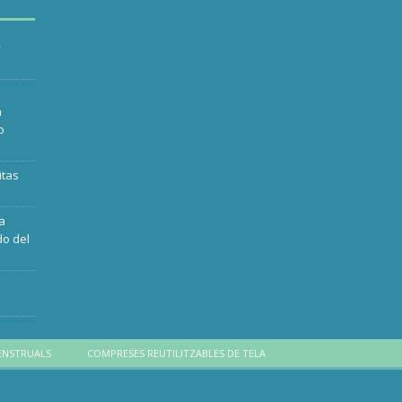
y
n
o
itas
ra
do del
ENSTRUALS
COMPRESES REUTILITZABLES DE TELA