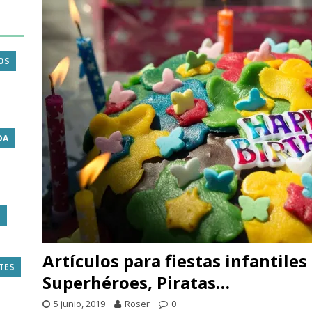
OS
DA
Artículos para fiestas infantiles
TES
Superhéroes, Piratas…
5 junio, 2019
Roser
0