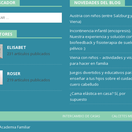
SCADOR
NOVEDADES DEL BLOG
Austria con niños (entre Salzburg 
Viena)
Incontinencia infantil (encopresis).
TORES
Nuestra experiencia y solución co
biofeedback y fisioterapia de suel
ELISABET
pélvico :)
231 artículos publicados
Viena con niños – actividades y vis
para hacer en familia
Juegos divertidos y educativos pa
ROSER
enseñar a tus hijos sobre el cuida
219 artículos publicados
cuero cabelludo
¿Cama elástica en casa? Sí, por
supuesto
INTERCAMBIO DE CASAS
CALCETES M
Academia Familiar