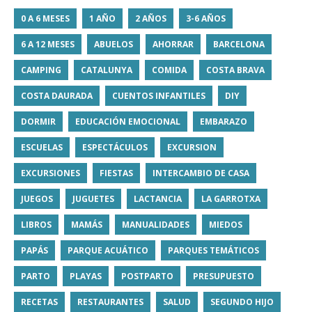
0 A 6 MESES
1 AÑO
2 AÑOS
3-6 AÑOS
6 A 12 MESES
ABUELOS
AHORRAR
BARCELONA
CAMPING
CATALUNYA
COMIDA
COSTA BRAVA
COSTA DAURADA
CUENTOS INFANTILES
DIY
DORMIR
EDUCACIÓN EMOCIONAL
EMBARAZO
ESCUELAS
ESPECTÁCULOS
EXCURSION
EXCURSIONES
FIESTAS
INTERCAMBIO DE CASA
JUEGOS
JUGUETES
LACTANCIA
LA GARROTXA
LIBROS
MAMÁS
MANUALIDADES
MIEDOS
PAPÁS
PARQUE ACUÁTICO
PARQUES TEMÁTICOS
PARTO
PLAYAS
POSTPARTO
PRESUPUESTO
RECETAS
RESTAURANTES
SALUD
SEGUNDO HIJO