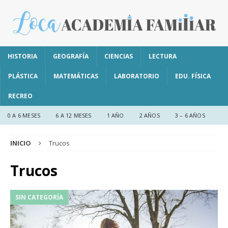
HISTORIA
GEOGRAFÍA
CIENCIAS
LECTURA
PLÁSTICA
MATEMÁTICAS
LABORATORIO
EDU. FÍSICA
RECREO
0 A 6 MESES
6 A 12 MESES
1 AÑO
2 AÑOS
3 – 6 AÑOS
INICIO
Trucos
Trucos
SIN CATEGORÍA