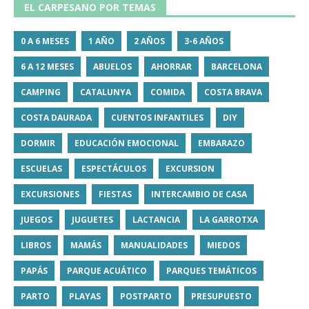
EL CARPESANO POR TEMAS
0 A 6 MESES
1 AÑO
2 AÑOS
3-6 AÑOS
6 A 12 MESES
ABUELOS
AHORRAR
BARCELONA
CAMPING
CATALUNYA
COMIDA
COSTA BRAVA
COSTA DAURADA
CUENTOS INFANTILES
DIY
DORMIR
EDUCACIÓN EMOCIONAL
EMBARAZO
ESCUELAS
ESPECTÁCULOS
EXCURSION
EXCURSIONES
FIESTAS
INTERCAMBIO DE CASA
JUEGOS
JUGUETES
LACTANCIA
LA GARROTXA
LIBROS
MAMÁS
MANUALIDADES
MIEDOS
PAPÁS
PARQUE ACUÁTICO
PARQUES TEMÁTICOS
PARTO
PLAYAS
POSTPARTO
PRESUPUESTO