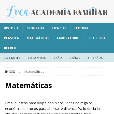
HISTORIA
GEOGRAFÍA
CIENCIAS
LECTURA
PLÁSTICA
MATEMÁTICAS
LABORATORIO
EDU. FÍSICA
RECREO
0 A 6 MESES
6 A 12 MESES
1 AÑO
2 AÑOS
3 – 6 AÑOS
INICIO
Matemáticas
Matemáticas
Presupuestos para viajes con niños, ideas de regalos
económicos, trucos para ahorrarte dinero… Ya lo decía la