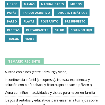
LIBROS
MAMÁS
MANUALIDADES
MIEDOS
PAPÁS
PARQUE ACUÁTICO
PARQUES TEMÁTICOS
PARTO
PLAYAS
POSTPARTO
PRESUPUESTO
RECETAS
RESTAURANTES
SALUD
SEGUNDO HIJO
TRUCOS
VIAJES
TEMARIO RECIENTE
Austria con niños (entre Salzburg y Viena)
Incontinencia infantil (encopresis). Nuestra experiencia y
solución con biofeedback y fisioterapia de suelo pélvico :)
Viena con niños – actividades y visitas para hacer en familia
Juegos divertidos y educativos para enseñar a tus hijos sobre