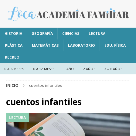
HISTORIA
GEOGRAFÍA
CIENCIAS
LECTURA
PLÁSTICA
MATEMÁTICAS
LABORATORIO
EDU. FÍSICA
RECREO
0 A 6 MESES
6 A 12 MESES
1 AÑO
2 AÑOS
3 – 6 AÑOS
INICIO
cuentos infantiles
cuentos infantiles
LECTURA