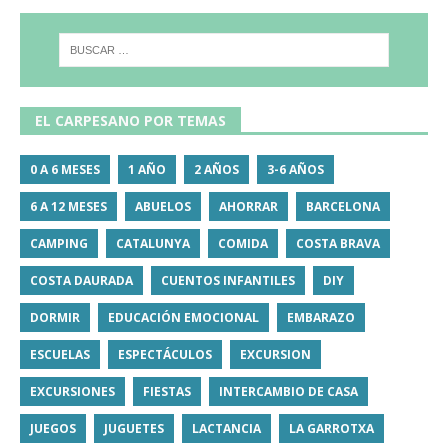
EL CARPESANO POR TEMAS
0 A 6 MESES
1 AÑO
2 AÑOS
3-6 AÑOS
6 A 12 MESES
ABUELOS
AHORRAR
BARCELONA
CAMPING
CATALUNYA
COMIDA
COSTA BRAVA
COSTA DAURADA
CUENTOS INFANTILES
DIY
DORMIR
EDUCACIÓN EMOCIONAL
EMBARAZO
ESCUELAS
ESPECTÁCULOS
EXCURSION
EXCURSIONES
FIESTAS
INTERCAMBIO DE CASA
JUEGOS
JUGUETES
LACTANCIA
LA GARROTXA