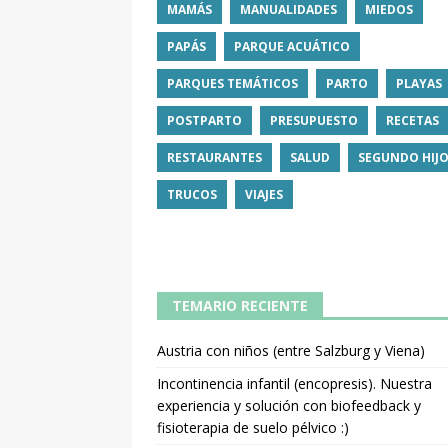
MAMÁS
MANUALIDADES
MIEDOS
PAPÁS
PARQUE ACUÁTICO
PARQUES TEMÁTICOS
PARTO
PLAYAS
POSTPARTO
PRESUPUESTO
RECETAS
RESTAURANTES
SALUD
SEGUNDO HIJ
TRUCOS
VIAJES
TEMARIO RECIENTE
Austria con niños (entre Salzburg y Viena)
Incontinencia infantil (encopresis). Nuestra
experiencia y solución con biofeedback y
fisioterapia de suelo pélvico :)