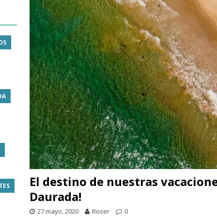
OS
DA
El destino de nuestras vacacion
TES
Daurada!
27 mayo, 2020
Roser
0