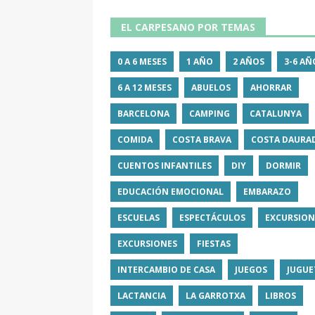
EL CARPESANO POR TEMAS
0 A 6 MESES
1 AÑO
2 AÑOS
3-6 AÑ
6 A 12 MESES
ABUELOS
AHORRAR
BARCELONA
CAMPING
CATALUNYA
COMIDA
COSTA BRAVA
COSTA DAURA
CUENTOS INFANTILES
DIY
DORMIR
EDUCACIÓN EMOCIONAL
EMBARAZO
ESCUELAS
ESPECTÁCULOS
EXCURSION
EXCURSIONES
FIESTAS
INTERCAMBIO DE CASA
JUEGOS
JUGUE
LACTANCIA
LA GARROTXA
LIBROS