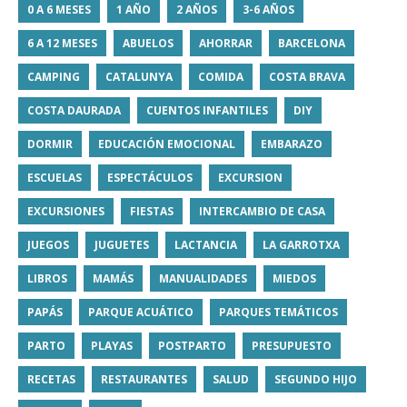
0 A 6 MESES
1 AÑO
2 AÑOS
3-6 AÑOS
6 A 12 MESES
ABUELOS
AHORRAR
BARCELONA
CAMPING
CATALUNYA
COMIDA
COSTA BRAVA
COSTA DAURADA
CUENTOS INFANTILES
DIY
DORMIR
EDUCACIÓN EMOCIONAL
EMBARAZO
ESCUELAS
ESPECTÁCULOS
EXCURSION
EXCURSIONES
FIESTAS
INTERCAMBIO DE CASA
JUEGOS
JUGUETES
LACTANCIA
LA GARROTXA
LIBROS
MAMÁS
MANUALIDADES
MIEDOS
PAPÁS
PARQUE ACUÁTICO
PARQUES TEMÁTICOS
PARTO
PLAYAS
POSTPARTO
PRESUPUESTO
RECETAS
RESTAURANTES
SALUD
SEGUNDO HIJO