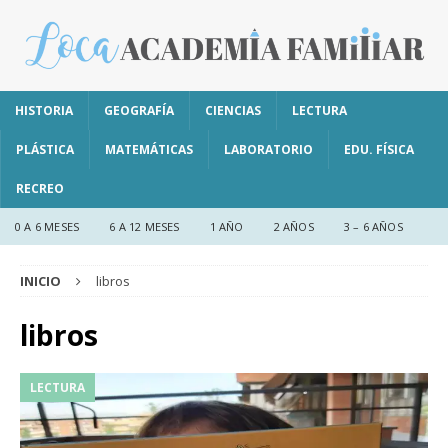
HISTORIA
GEOGRAFÍA
CIENCIAS
LECTURA
PLÁSTICA
MATEMÁTICAS
LABORATORIO
EDU. FÍSICA
RECREO
0 A 6 MESES
6 A 12 MESES
1 AÑO
2 AÑOS
3 – 6 AÑOS
INICIO
libros
libros
LECTURA