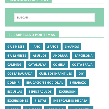
EL CARPESANO POR TEMAS
0 A 6 MESES
1 AÑO
2 AÑOS
3-6 AÑOS
6 A 12 MESES
ABUELOS
AHORRAR
BARCELONA
CAMPING
CATALUNYA
COMIDA
COSTA BRAVA
COSTA DAURADA
CUENTOS INFANTILES
DIY
DORMIR
EDUCACIÓN EMOCIONAL
EMBARAZO
ESCUELAS
ESPECTÁCULOS
EXCURSION
EXCURSIONES
FIESTAS
INTERCAMBIO DE CASA