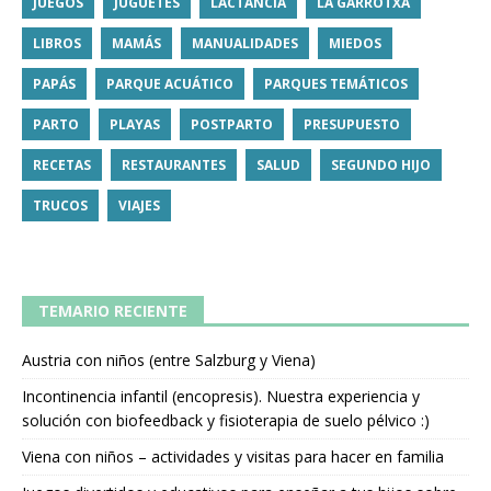
JUEGOS
JUGUETES
LACTANCIA
LA GARROTXA
LIBROS
MAMÁS
MANUALIDADES
MIEDOS
PAPÁS
PARQUE ACUÁTICO
PARQUES TEMÁTICOS
PARTO
PLAYAS
POSTPARTO
PRESUPUESTO
RECETAS
RESTAURANTES
SALUD
SEGUNDO HIJO
TRUCOS
VIAJES
TEMARIO RECIENTE
Austria con niños (entre Salzburg y Viena)
Incontinencia infantil (encopresis). Nuestra experiencia y
solución con biofeedback y fisioterapia de suelo pélvico :)
Viena con niños – actividades y visitas para hacer en familia