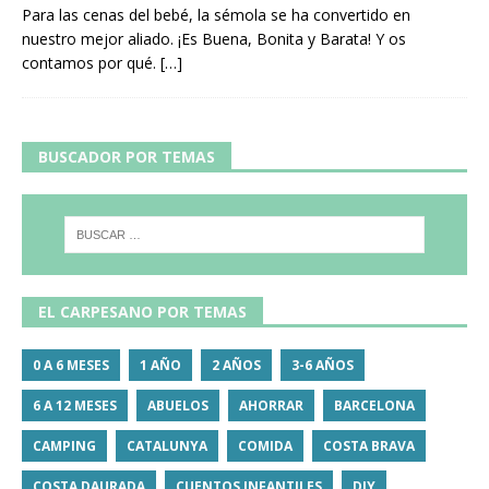
Para las cenas del bebé, la sémola se ha convertido en
nuestro mejor aliado. ¡Es Buena, Bonita y Barata! Y os
contamos por qué.
[…]
BUSCADOR POR TEMAS
EL CARPESANO POR TEMAS
0 A 6 MESES
1 AÑO
2 AÑOS
3-6 AÑOS
6 A 12 MESES
ABUELOS
AHORRAR
BARCELONA
CAMPING
CATALUNYA
COMIDA
COSTA BRAVA
COSTA DAURADA
CUENTOS INFANTILES
DIY