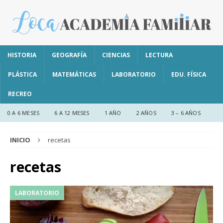
HISTORIA
GEOGRAFÍA
CIENCIAS
LECTURA
PLÁSTICA
MATEMÁTICAS
LABORATORIO
EDU. FÍSICA
RECREO
0 A 6 MESES
6 A 12 MESES
1 AÑO
2 AÑOS
3 – 6 AÑOS
INICIO
recetas
recetas
LABORATORIO