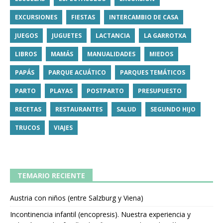
EXCURSIONES
FIESTAS
INTERCAMBIO DE CASA
JUEGOS
JUGUETES
LACTANCIA
LA GARROTXA
LIBROS
MAMÁS
MANUALIDADES
MIEDOS
PAPÁS
PARQUE ACUÁTICO
PARQUES TEMÁTICOS
PARTO
PLAYAS
POSTPARTO
PRESUPUESTO
RECETAS
RESTAURANTES
SALUD
SEGUNDO HIJO
TRUCOS
VIAJES
TEMARIO RECIENTE
Austria con niños (entre Salzburg y Viena)
Incontinencia infantil (encopresis). Nuestra experiencia y