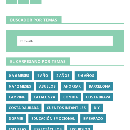
BUSCADOR POR TEMAS
EL CARPESANO POR TEMAS
0 A 6 MESES
1 AÑO
2 AÑOS
3-6 AÑOS
6 A 12 MESES
ABUELOS
AHORRAR
BARCELONA
CAMPING
CATALUNYA
COMIDA
COSTA BRAVA
COSTA DAURADA
CUENTOS INFANTILES
DIY
DORMIR
EDUCACIÓN EMOCIONAL
EMBARAZO
ESCUELAS
ESPECTÁCULOS
EXCURSION