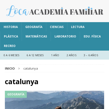
HISTORIA
GEOGRAFÍA
CIENCIAS
LECTURA
PLÁSTICA
MATEMÁTICAS
LABORATORIO
EDU. FÍSICA
RECREO
0 A 6 MESES
6 A 12 MESES
1 AÑO
2 AÑOS
3 – 6 AÑOS
INICIO
catalunya
catalunya
GEOGRAFÍA