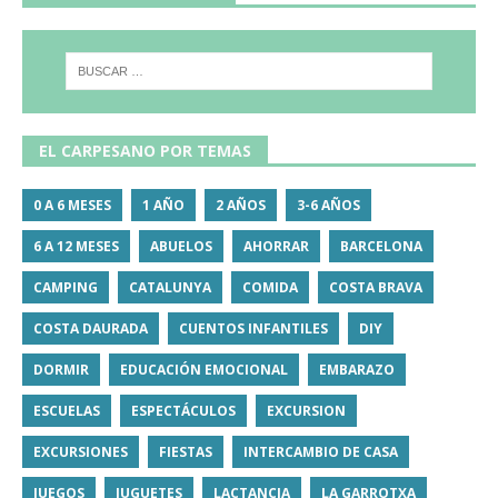
EL CARPESANO POR TEMAS
0 A 6 MESES
1 AÑO
2 AÑOS
3-6 AÑOS
6 A 12 MESES
ABUELOS
AHORRAR
BARCELONA
CAMPING
CATALUNYA
COMIDA
COSTA BRAVA
COSTA DAURADA
CUENTOS INFANTILES
DIY
DORMIR
EDUCACIÓN EMOCIONAL
EMBARAZO
ESCUELAS
ESPECTÁCULOS
EXCURSION
EXCURSIONES
FIESTAS
INTERCAMBIO DE CASA
JUEGOS
JUGUETES
LACTANCIA
LA GARROTXA