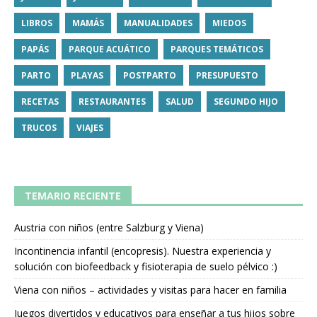
LIBROS
MAMÁS
MANUALIDADES
MIEDOS
PAPÁS
PARQUE ACUÁTICO
PARQUES TEMÁTICOS
PARTO
PLAYAS
POSTPARTO
PRESUPUESTO
RECETAS
RESTAURANTES
SALUD
SEGUNDO HIJO
TRUCOS
VIAJES
TEMARIO RECIENTE
Austria con niños (entre Salzburg y Viena)
Incontinencia infantil (encopresis). Nuestra experiencia y
solución con biofeedback y fisioterapia de suelo pélvico :)
Viena con niños – actividades y visitas para hacer en familia
Juegos divertidos y educativos para enseñar a tus hijos sobre