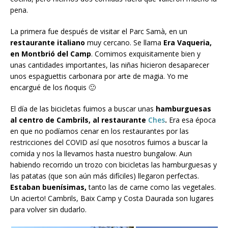
pena.
La primera fue después de visitar el Parc Samà, en un
restaurante italiano
muy cercano. Se llama
Era Vaqueria,
en Montbrió del Camp
. Comimos exquisitamente bien y
unas cantidades importantes, las niñas hicieron desaparecer
unos espaguettis carbonara por arte de magia. Yo me
encargué de los ñoquis 🙂
El día de las bicicletas fuimos a buscar unas
hamburguesas
al centro de Cambrils, al restaurante
Ches
.
Era esa época
en que no podíamos cenar en los restaurantes por las
restricciones del COVID así que nosotros fuimos a buscar la
comida y nos la llevamos hasta nuestro bungalow. Aun
habiendo recorrido un trozo con bicicletas las hamburguesas y
las patatas (que son aún más difíciles) llegaron perfectas.
Estaban buenísimas,
tanto las de carne como las vegetales.
Un acierto! Cambrils, Baix Camp y Costa Daurada son lugares
para volver sin dudarlo.