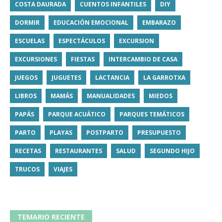
COSTA DAURADA
CUENTOS INFANTILES
DIY
DORMIR
EDUCACIÓN EMOCIONAL
EMBARAZO
ESCUELAS
ESPECTÁCULOS
EXCURSION
EXCURSIONES
FIESTAS
INTERCAMBIO DE CASA
JUEGOS
JUGUETES
LACTANCIA
LA GARROTXA
LIBROS
MAMÁS
MANUALIDADES
MIEDOS
PAPÁS
PARQUE ACUÁTICO
PARQUES TEMÁTICOS
PARTO
PLAYAS
POSTPARTO
PRESUPUESTO
RECETAS
RESTAURANTES
SALUD
SEGUNDO HIJO
TRUCOS
VIAJES
TEMARIO RECIENTE