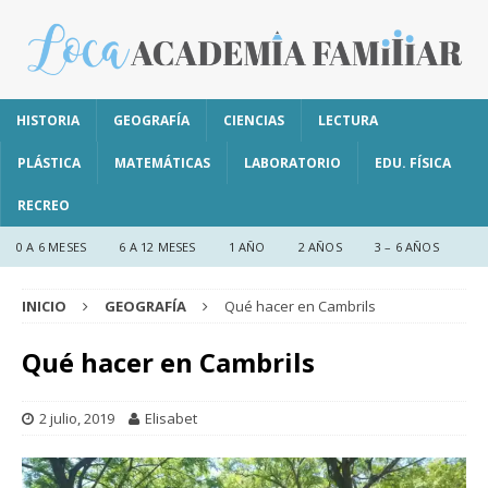
HISTORIA
GEOGRAFÍA
CIENCIAS
LECTURA
PLÁSTICA
MATEMÁTICAS
LABORATORIO
EDU. FÍSICA
RECREO
0 A 6 MESES
6 A 12 MESES
1 AÑO
2 AÑOS
3 – 6 AÑOS
INICIO
GEOGRAFÍA
Qué hacer en Cambrils
Qué hacer en Cambrils
2 julio, 2019
Elisabet