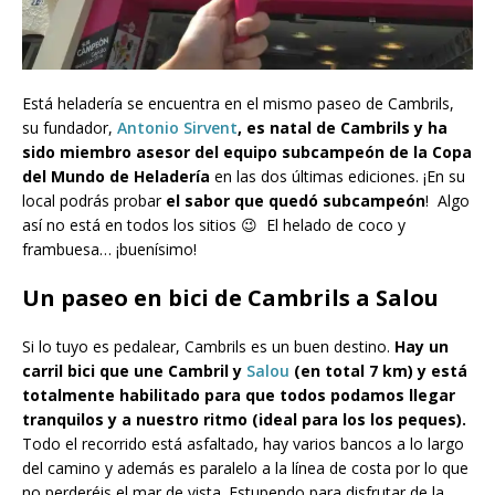
Está heladería se encuentra en el mismo paseo de Cambrils,
su fundador,
Antonio Sirvent
, es natal de Cambrils y ha
sido miembro asesor del equipo subcampeón de la
Copa
del Mundo de Heladería
en las dos últimas ediciones. ¡En su
local podrás probar
el sabor que quedó subcampeón
! Algo
así no está en todos los sitios 😉 El helado de coco y
frambuesa… ¡buenísimo!
Un paseo en bici de Cambrils a Salou
Si lo tuyo es pedalear, Cambrils es un buen destino.
Hay un
carril bici que une Cambril y
Salou
(en total 7 km) y está
totalmente habilitado para que todos podamos llegar
tranquilos y a nuestro ritmo (ideal para los los peques).
Todo el recorrido está asfaltado, hay varios bancos a lo largo
del camino y además es paralelo a la línea de costa por lo que
no perderéis el mar de vista. Estupendo para disfrutar de la