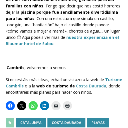
familias con niños
. Tengo que decir que nos costó horrores
dejar la
piscina porque fue sencillamente divertidísima
para las niñas
. Con una estructura que simula un castillo,
tobogán, una “habitación” bajo el castillo donde planear
«cómo vamos a mojar a mamá», chorros de agua…. Un lugar
único 🙂 Aquí podéis ver más de
nuestra experiencia en el
Blaumar hotel de Salou
.
¡
Cambrils
, volveremos a vernos!
Si necesitáis más ideas, echad un vistazo a la web de
Turisme
Cambrils
o a la
web de turismo de
Costa Daurada
, donde
encontraréis más planes para hacer con niños.
CATALUNYA
COSTA DAURADA
PLAYAS