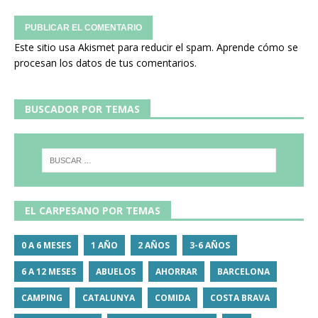
Este sitio usa Akismet para reducir el spam.
Aprende cómo se
procesan los datos de tus comentarios.
BUSCADOR POR TEMAS
EL CARPESANO POR TEMAS
0 A 6 MESES
1 AÑO
2 AÑOS
3-6 AÑOS
6 A 12 MESES
ABUELOS
AHORRAR
BARCELONA
CAMPING
CATALUNYA
COMIDA
COSTA BRAVA