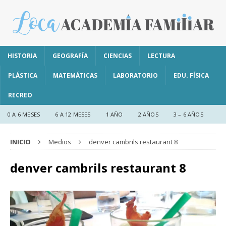
HISTORIA
GEOGRAFÍA
CIENCIAS
LECTURA
PLÁSTICA
MATEMÁTICAS
LABORATORIO
EDU. FÍSICA
RECREO
0 A 6 MESES
6 A 12 MESES
1 AÑO
2 AÑOS
3 – 6 AÑOS
INICIO
Medios
denver cambrils restaurant 8
denver cambrils restaurant 8