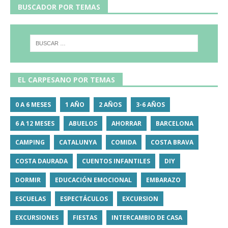
BUSCADOR POR TEMAS
EL CARPESANO POR TEMAS
0 A 6 MESES
1 AÑO
2 AÑOS
3-6 AÑOS
6 A 12 MESES
ABUELOS
AHORRAR
BARCELONA
CAMPING
CATALUNYA
COMIDA
COSTA BRAVA
COSTA DAURADA
CUENTOS INFANTILES
DIY
DORMIR
EDUCACIÓN EMOCIONAL
EMBARAZO
ESCUELAS
ESPECTÁCULOS
EXCURSION
EXCURSIONES
FIESTAS
INTERCAMBIO DE CASA