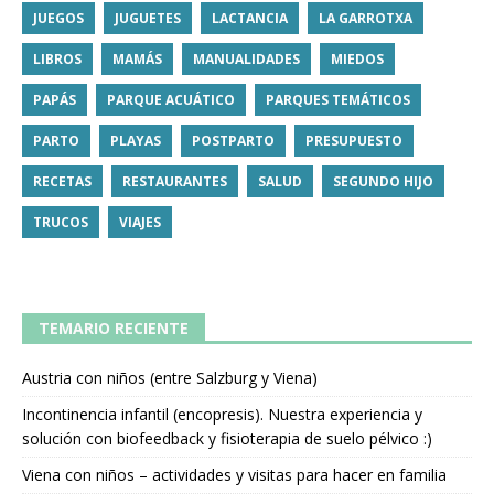
JUEGOS
JUGUETES
LACTANCIA
LA GARROTXA
LIBROS
MAMÁS
MANUALIDADES
MIEDOS
PAPÁS
PARQUE ACUÁTICO
PARQUES TEMÁTICOS
PARTO
PLAYAS
POSTPARTO
PRESUPUESTO
RECETAS
RESTAURANTES
SALUD
SEGUNDO HIJO
TRUCOS
VIAJES
TEMARIO RECIENTE
Austria con niños (entre Salzburg y Viena)
Incontinencia infantil (encopresis). Nuestra experiencia y
solución con biofeedback y fisioterapia de suelo pélvico :)
Viena con niños – actividades y visitas para hacer en familia