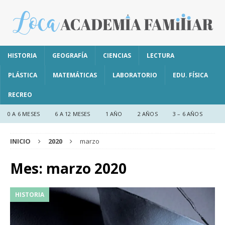
HISTORIA
GEOGRAFÍA
CIENCIAS
LECTURA
PLÁSTICA
MATEMÁTICAS
LABORATORIO
EDU. FÍSICA
RECREO
0 A 6 MESES
6 A 12 MESES
1 AÑO
2 AÑOS
3 – 6 AÑOS
INICIO
2020
marzo
Mes:
marzo 2020
HISTORIA