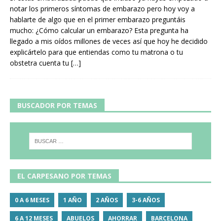
notar los primeros síntomas de embarazo pero hoy voy a
hablarte de algo que en el primer embarazo preguntáis
mucho: ¿Cómo calcular un embarazo? Esta pregunta ha
llegado a mis oídos millones de veces así que hoy he decidido
explicártelo para que entiendas como tu matrona o tu
obstetra cuenta tu
[…]
BUSCADOR POR TEMAS
EL CARPESANO POR TEMAS
0 A 6 MESES
1 AÑO
2 AÑOS
3-6 AÑOS
6 A 12 MESES
ABUELOS
AHORRAR
BARCELONA