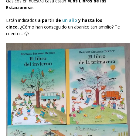
clásicos en nuestra casa están
«Los Libros de las
Estaciones»
.
Están indicados
a partir de
un año
y hasta los
cinco.
¿Cómo han conseguido un abanico tan amplio? Te
cuento… 🙂