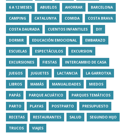
6 A 12 MESES
ABUELOS
AHORRAR
BARCELONA
CAMPING
CATALUNYA
COMIDA
COSTA BRAVA
COSTA DAURADA
CUENTOS INFANTILES
DIY
DORMIR
EDUCACIÓN EMOCIONAL
EMBARAZO
ESCUELAS
ESPECTÁCULOS
EXCURSION
EXCURSIONES
FIESTAS
INTERCAMBIO DE CASA
JUEGOS
JUGUETES
LACTANCIA
LA GARROTXA
LIBROS
MAMÁS
MANUALIDADES
MIEDOS
PAPÁS
PARQUE ACUÁTICO
PARQUES TEMÁTICOS
PARTO
PLAYAS
POSTPARTO
PRESUPUESTO
RECETAS
RESTAURANTES
SALUD
SEGUNDO HIJO
TRUCOS
VIAJES