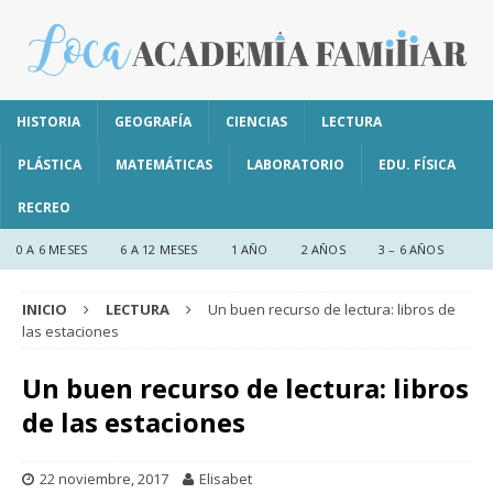
HISTORIA
GEOGRAFÍA
CIENCIAS
LECTURA
PLÁSTICA
MATEMÁTICAS
LABORATORIO
EDU. FÍSICA
RECREO
0 A 6 MESES
6 A 12 MESES
1 AÑO
2 AÑOS
3 – 6 AÑOS
INICIO
LECTURA
Un buen recurso de lectura: libros de
las estaciones
Un buen recurso de lectura: libros
de las estaciones
22 noviembre, 2017
Elisabet