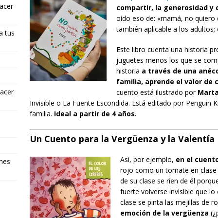
hacer
compartir, la generosidad y
oído eso de: «mamá, no quiero 
también aplicable a los adultos;
a tus
Este libro cuenta una historia p
juguetes menos los que se compar
historia
a través de una anécd
familia, aprende el valor de
hacer
cuento está ilustrado por
Mart
Invisible o La Fuente Escondida. Está editado por Penguin Ki
familia.
Ideal a partir de 4 años.
Un Cuento para la Vergüenza y la Valentía
Así, por ejemplo,
en el cuento
ones
rojo como un tomate en clase p
de su clase se ríen de él porqu
fuerte volverse invisible que lo
clase se pinta las mejillas de r
emoción de la vergüenza
(¿