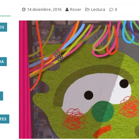
14 diciembre, 2016
Roser
Lectura
0
OS
DA
TES