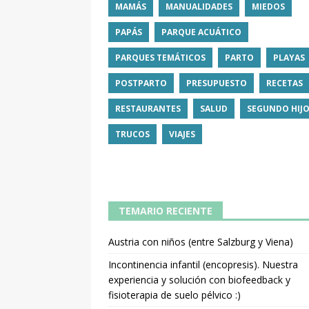
MAMÁS
MANUALIDADES
MIEDOS
PAPÁS
PARQUE ACUÁTICO
PARQUES TEMÁTICOS
PARTO
PLAYAS
POSTPARTO
PRESUPUESTO
RECETAS
RESTAURANTES
SALUD
SEGUNDO HIJ
TRUCOS
VIAJES
TEMARIO RECIENTE
Austria con niños (entre Salzburg y Viena)
Incontinencia infantil (encopresis). Nuestra
experiencia y solución con biofeedback y
fisioterapia de suelo pélvico :)