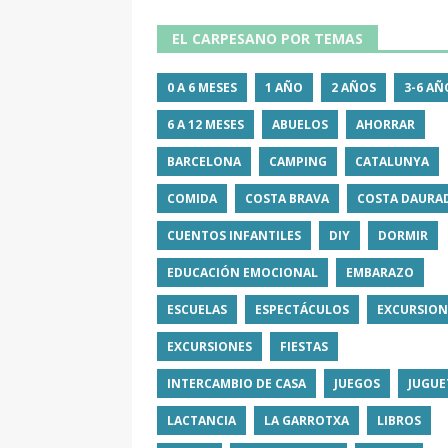
EL CARPESANO POR TEMAS
0 A 6 MESES
1 AÑO
2 AÑOS
3-6 AÑ
6 A 12 MESES
ABUELOS
AHORRAR
BARCELONA
CAMPING
CATALUNYA
COMIDA
COSTA BRAVA
COSTA DAURA
CUENTOS INFANTILES
DIY
DORMIR
EDUCACIÓN EMOCIONAL
EMBARAZO
ESCUELAS
ESPECTÁCULOS
EXCURSION
EXCURSIONES
FIESTAS
INTERCAMBIO DE CASA
JUEGOS
JUGUE
LACTANCIA
LA GARROTXA
LIBROS