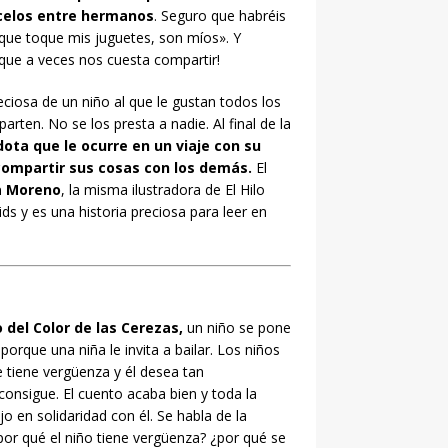
 celos entre hermanos
. Seguro que habréis
que toque mis juguetes, son míos». Y
 que a veces nos cuesta compartir!
reciosa de un niño al que le gustan todos los
ten. No se los presta a nadie. Al final de la
ota que le ocurre en un viaje con su
 compartir sus cosas con los demás.
El
a Moreno
, la misma ilustradora de El Hilo
ds y es una historia preciosa para leer en
 del Color de las Cerezas,
un niño se pone
orque una niña le invita a bailar. Los niños
e tiene vergüenza y él desea tan
 consigue. El cuento acaba bien y toda la
ojo en solidaridad con él. Se habla de la
por qué el niño tiene vergüenza? ¿por qué se