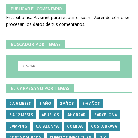
Este sitio usa Akismet para reducir el spam.
Aprende cómo se
procesan los datos de tus comentarios.
BUSCADOR POR TEMAS
EL CARPESANO POR TEMAS
0 A 6 MESES
1 AÑO
2 AÑOS
3-6 AÑOS
6 A 12 MESES
ABUELOS
AHORRAR
BARCELONA
CAMPING
CATALUNYA
COMIDA
COSTA BRAVA
COSTA DAURADA
CUENTOS INFANTILES
DIY