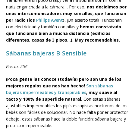
También era un poco
creepy
ver a mi sobrina dormir con la
nariz enganchada a la cámara… Por eso,
nos decidimos por
unos intercomunicadores muy sencillos, que funcionan
por radio (los
Philips Avent
).
¡Un acierto total! Funcionan
con electricidad y también con pilas y
hemos constatado
que funcionan bien a mucha distancia (edificios
diferentes, casas de 3 pisos…). Muy recomendables.
Sábanas bajeras B-Sensible
Precio: 25€
¡Poca gente las conoce (todavía) pero son uno de los
mejores regalos que nos han hecho!
Son sábanas
bajeras impermeables y transpirables
, muy suave al
tacto y 100% de superficie natural.
Con estas sábanas
ajustables impermeables los pipís escapistas nocturnos de los
bebés son fáciles de solucionar. No hace falta poner protector
debajo, estas sábanas hace la doble función: sábana bajera y
protector impermeable.