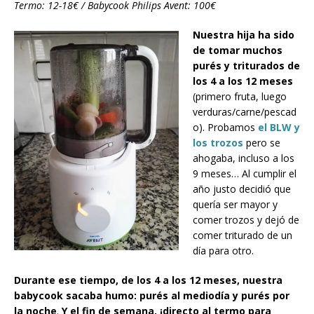
Termo: 12-18€ / Babycook Philips Avent: 100€
Nuestra hija ha sido
de tomar muchos
purés y triturados de
los 4 a los 12 meses
(primero fruta, luego
verduras/carne/pescad
o). Probamos
el BLW y
los trozos
pero se
ahogaba, incluso a los
9 meses… Al cumplir el
año justo decidió que
quería ser mayor y
comer trozos y dejó de
comer triturado de un
día para otro.
Durante ese tiempo, de los 4 a los 12 meses, nuestra
babycook sacaba humo: purés al mediodía y purés por
la noche
.
Y el fin de semana, ¡directo al termo para