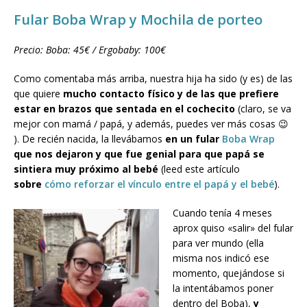
Fular Boba Wrap
y Mochila de porteo
Precio: Boba: 45€ / Ergobaby: 100€
Como comentaba más arriba, nuestra hija ha sido (y es) de las
que quiere
mucho contacto físico y de las que prefiere
estar en brazos que sentada en el cochecito
(claro, se va
mejor con mamá / papá, y además, puedes ver más cosas 😉
). De recién nacida, la llevábamos
en un fular
Boba Wrap
que nos dejaron y que fue genial para que papá se
sintiera muy próximo al bebé
(leed este artículo
sobre
cómo reforzar el vínculo entre el papá y el bebé
).
Cuando tenía 4 meses
aprox quiso «salir» del fular
para ver mundo (ella
misma nos indicó ese
momento, quejándose si
la intentábamos poner
dentro del Boba),
y