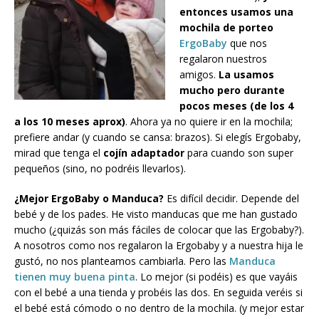
entonces usamos una
mochila de porteo
ErgoBaby
que nos
regalaron nuestros
amigos.
La usamos
mucho pero durante
pocos meses (de los 4
a los 10 meses aprox)
. Ahora ya no quiere ir en la mochila;
prefiere andar (y cuando se cansa: brazos). Si elegís Ergobaby,
mirad que tenga el
cojín adaptador
para cuando son super
pequeños (sino, no podréis llevarlos).
¿Mejor ErgoBaby o Manduca?
Es difícil decidir. Depende del
bebé y de los pades. He visto manducas que me han gustado
mucho (¿quizás son más fáciles de colocar que las Ergobaby?).
A nosotros como nos regalaron la Ergobaby y a nuestra hija le
gustó, no nos planteamos cambiarla. Pero las
Manduca
tienen muy buena pinta
. Lo mejor (si podéis) es que vayáis
con el bebé a una tienda y probéis las dos. En seguida veréis si
el bebé está cómodo o no dentro de la mochila. (y mejor estar