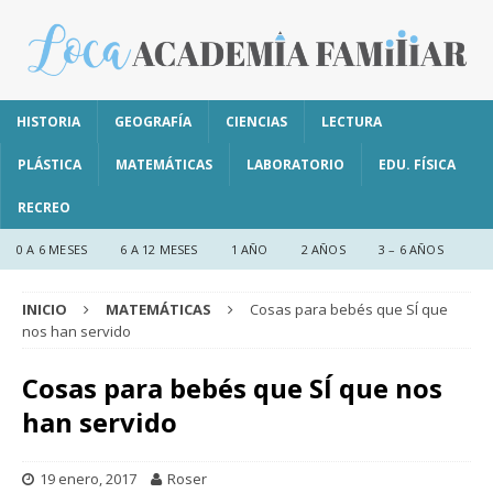
HISTORIA
GEOGRAFÍA
CIENCIAS
LECTURA
PLÁSTICA
MATEMÁTICAS
LABORATORIO
EDU. FÍSICA
RECREO
0 A 6 MESES
6 A 12 MESES
1 AÑO
2 AÑOS
3 – 6 AÑOS
INICIO
MATEMÁTICAS
Cosas para bebés que SÍ que
nos han servido
Cosas para bebés que SÍ que nos
han servido
19 enero, 2017
Roser