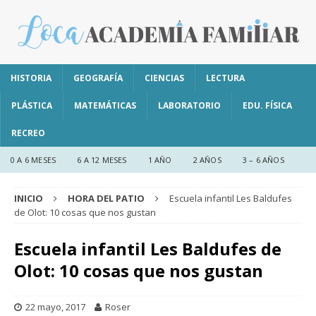
HISTORIA
GEOGRAFÍA
CIENCIAS
LECTURA
PLÁSTICA
MATEMÁTICAS
LABORATORIO
EDU. FÍSICA
RECREO
0 A 6 MESES
6 A 12 MESES
1 AÑO
2 AÑOS
3 – 6 AÑOS
INICIO
HORA DEL PATIO
Escuela infantil Les Baldufes
de Olot: 10 cosas que nos gustan
Escuela infantil Les Baldufes de
Olot: 10 cosas que nos gustan
22 mayo, 2017
Roser