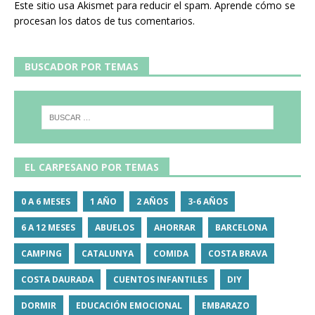
Este sitio usa Akismet para reducir el spam.
Aprende cómo se
procesan los datos de tus comentarios.
BUSCADOR POR TEMAS
EL CARPESANO POR TEMAS
0 A 6 MESES
1 AÑO
2 AÑOS
3-6 AÑOS
6 A 12 MESES
ABUELOS
AHORRAR
BARCELONA
CAMPING
CATALUNYA
COMIDA
COSTA BRAVA
COSTA DAURADA
CUENTOS INFANTILES
DIY
DORMIR
EDUCACIÓN EMOCIONAL
EMBARAZO