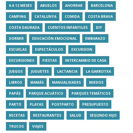
6 A 12 MESES
ABUELOS
AHORRAR
BARCELONA
CAMPING
CATALUNYA
COMIDA
COSTA BRAVA
COSTA DAURADA
CUENTOS INFANTILES
DIY
DORMIR
EDUCACIÓN EMOCIONAL
EMBARAZO
ESCUELAS
ESPECTÁCULOS
EXCURSION
EXCURSIONES
FIESTAS
INTERCAMBIO DE CASA
JUEGOS
JUGUETES
LACTANCIA
LA GARROTXA
LIBROS
MAMÁS
MANUALIDADES
MIEDOS
PAPÁS
PARQUE ACUÁTICO
PARQUES TEMÁTICOS
PARTO
PLAYAS
POSTPARTO
PRESUPUESTO
RECETAS
RESTAURANTES
SALUD
SEGUNDO HIJO
TRUCOS
VIAJES