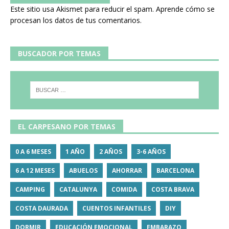
Este sitio usa Akismet para reducir el spam.
Aprende cómo se
procesan los datos de tus comentarios.
BUSCADOR POR TEMAS
EL CARPESANO POR TEMAS
0 A 6 MESES
1 AÑO
2 AÑOS
3-6 AÑOS
6 A 12 MESES
ABUELOS
AHORRAR
BARCELONA
CAMPING
CATALUNYA
COMIDA
COSTA BRAVA
COSTA DAURADA
CUENTOS INFANTILES
DIY
DORMIR
EDUCACIÓN EMOCIONAL
EMBARAZO