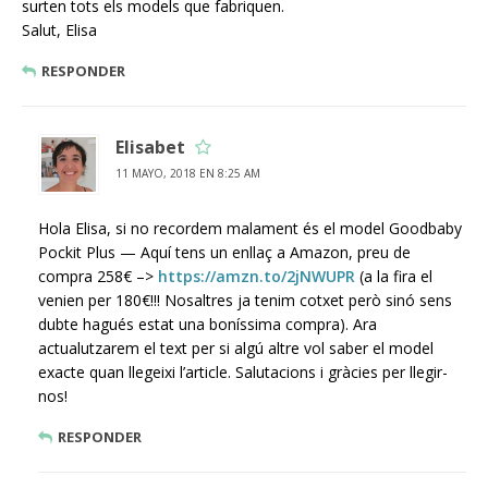
surten tots els models que fabriquen.
Salut, Elisa
RESPONDER
Elisabet
11 MAYO, 2018 EN 8:25 AM
Hola Elisa, si no recordem malament és el model Goodbaby
Pockit Plus — Aquí tens un enllaç a Amazon, preu de
compra 258€ –>
https://amzn.to/2jNWUPR
(a la fira el
venien per 180€!!! Nosaltres ja tenim cotxet però sinó sens
dubte hagués estat una boníssima compra). Ara
actualutzarem el text per si algú altre vol saber el model
exacte quan llegeixi l’article. Salutacions i gràcies per llegir-
nos!
RESPONDER