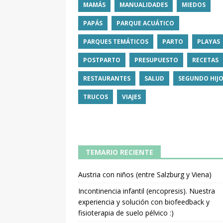
MAMÁS
MANUALIDADES
MIEDOS
PAPÁS
PARQUE ACUÁTICO
PARQUES TEMÁTICOS
PARTO
PLAYAS
POSTPARTO
PRESUPUESTO
RECETAS
RESTAURANTES
SALUD
SEGUNDO HIJ
TRUCOS
VIAJES
TEMARIO RECIENTE
Austria con niños (entre Salzburg y Viena)
Incontinencia infantil (encopresis). Nuestra
experiencia y solución con biofeedback y
fisioterapia de suelo pélvico :)