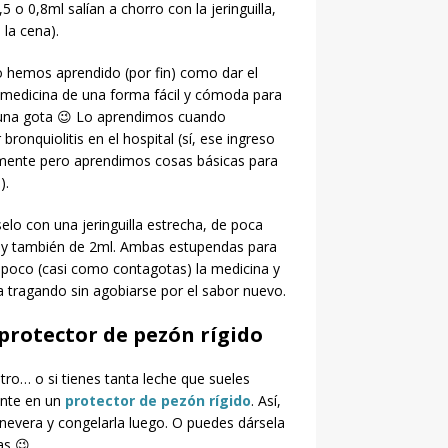
 o 0,8ml salían a chorro con la jeringuilla,
la cena).
o hemos aprendido (por fin) como dar el
 medicina de una forma fácil y cómoda para
 una gota 😉 Lo aprendimos cuando
ronquiolitis en el hospital (sí, ese ingreso
ente pero aprendimos cosas básicas para
).
elo con una jeringuilla estrecha, de poca
, y también de 2ml. Ambas estupendas para
 poco (casi como contagotas) la medicina y
 tragando sin agobiarse por el sabor nuevo.
protector de pezón rígido
otro… o si tienes tanta leche que sueles
ante en un
protector de pezón rígido
. Así,
 nevera y congelarla luego. O puedes dársela
as 😉