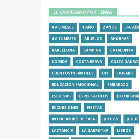
EL CARPESANO POR TEMAS
0 A 6 MESES
1 AÑO
2 AÑOS
3-6 AÑ
6 A 12 MESES
ABUELOS
AHORRAR
BARCELONA
CAMPING
CATALUNYA
COMIDA
COSTA BRAVA
COSTA DAURA
CUENTOS INFANTILES
DIY
DORMIR
EDUCACIÓN EMOCIONAL
EMBARAZO
ESCUELAS
ESPECTÁCULOS
EXCURSION
EXCURSIONES
FIESTAS
INTERCAMBIO DE CASA
JUEGOS
JUGUE
LACTANCIA
LA GARROTXA
LIBROS