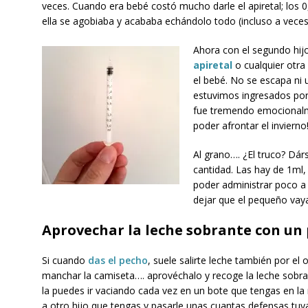
veces. Cuando era bebé costó mucho darle el apiretal; los 0,5
ella se agobiaba y acababa echándolo todo (incluso a veces 
Ahora con el segundo hij
apiretal
o cualquier otra
el bebé. No se escapa ni
estuvimos ingresados por b
fue tremendo emocionalm
poder afrontar el invierno!
Al grano…. ¿El truco? Dárs
cantidad. Las hay de 1ml
poder administrar poco a
dejar que el pequeño vaya
Aprovechar la leche sobrante con un 
Si cuando
das el pecho
, suele salirte leche también por el 
manchar la camiseta…. aprovéchalo y recoge la leche sobr
la puedes ir vaciando cada vez en un bote que tengas en la
a otro hijo que tengas y pasarle unas cuantas defensas tuy