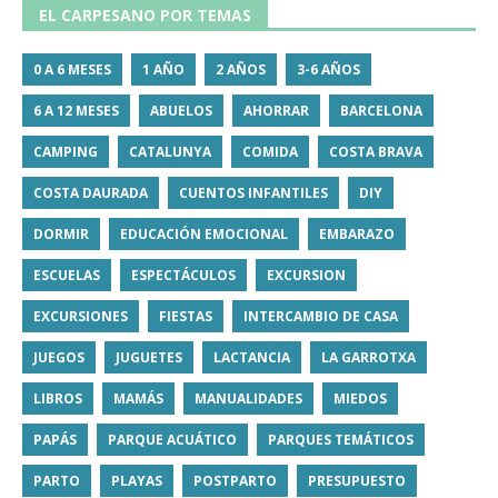
EL CARPESANO POR TEMAS
0 A 6 MESES
1 AÑO
2 AÑOS
3-6 AÑOS
6 A 12 MESES
ABUELOS
AHORRAR
BARCELONA
CAMPING
CATALUNYA
COMIDA
COSTA BRAVA
COSTA DAURADA
CUENTOS INFANTILES
DIY
DORMIR
EDUCACIÓN EMOCIONAL
EMBARAZO
ESCUELAS
ESPECTÁCULOS
EXCURSION
EXCURSIONES
FIESTAS
INTERCAMBIO DE CASA
JUEGOS
JUGUETES
LACTANCIA
LA GARROTXA
LIBROS
MAMÁS
MANUALIDADES
MIEDOS
PAPÁS
PARQUE ACUÁTICO
PARQUES TEMÁTICOS
PARTO
PLAYAS
POSTPARTO
PRESUPUESTO