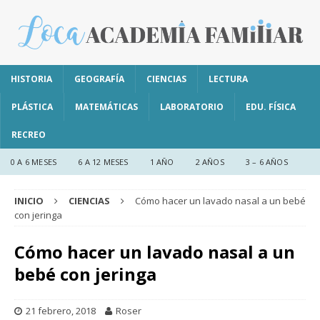
HISTORIA
GEOGRAFÍA
CIENCIAS
LECTURA
PLÁSTICA
MATEMÁTICAS
LABORATORIO
EDU. FÍSICA
RECREO
0 A 6 MESES
6 A 12 MESES
1 AÑO
2 AÑOS
3 – 6 AÑOS
INICIO
CIENCIAS
Cómo hacer un lavado nasal a un bebé
con jeringa
Cómo hacer un lavado nasal a un
bebé con jeringa
21 febrero, 2018
Roser