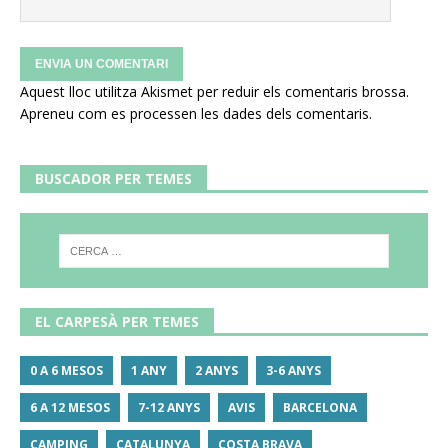
Aquest lloc utilitza Akismet per reduir els comentaris brossa.
Apreneu com es processen les dades dels comentaris
.
BUSCADOR PER TEMES
EL CARPESÀ PER TEMES
0 A 6 MESOS
1 ANY
2 ANYS
3-6 ANYS
6 A 12 MESOS
7-12 ANYS
AVIS
BARCELONA
CAMPING
CATALUNYA
COSTA BRAVA