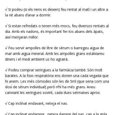
√ Si podeu (si els nens es deixen) feu rentat al matí i un altre a
la nit abans d’anar a dormir.
√ Si estan refredats o tenen més mocs, feu diversos rentats al
dia. Amb els nadons, és important fer-los abans dels àpats,
així menjaran millor.
√ Feu servir ampolles de litre de sèrum o barregeu aigua de
mar amb aigua mineral. Amb les ampolles grans estalviareu
diners i el medi ambient us ho agrairà.
√ Podeu comprar xeringues a la farmàcia també. Són molt
barates. A la fisio respiratòria ens donen una cada vegada que
hi anem. Les més còmodes són les de 5ml (que seria com una
dosi de sèrum individual) però n’hi ha més grans. Aneu
canviant les xeringues sovint, cada dues setmanes aprox.
√ Cap inclinat endavant, neteja el nas.
√ Cap inclinat endarrere, neteja darrere del nas, cap a la gola.