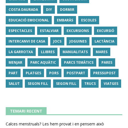
COSTA DAURADA
DIY
DORMIR
EDUCACIÓ EMOCIONAL
EMBARÀS
ESCOLES
ESPECTACLES
ESTALVIAR
EXCURSIONS
EXCURSIÓ
INTERCANVI DE CASA
JOCS
JOGUINES
LACTÀNCIA
LA GARROTXA
LLIBRES
MANUALITATS
MARES
MENJAR
PARC AQUÀTIC
PARCS TEMÀTICS
PARES
PART
PLATGES
PORS
POSTPART
PRESSUPOST
SALUT
SEGON FILL
SEGON FILL
TRUCS
VIATGES
TEMARI RECENT
Calces menstruals? Les hem provat i en pensem això