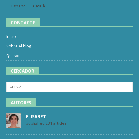
Español
Català
CONTACTE
Inicio
Sobre el blog
Qui som
CERCADOR
AUTORES
ELISABET
published 231 articles