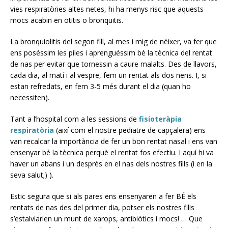
vies respiratòries altes netes, hi ha menys risc que aquests
mocs acabin en otitis o bronquitis.
La bronquiolitis del segon fill, al mes i mig de néixer, va fer que
ens poséssim les piles i aprenguéssim bé la tècnica del rentat
de nas per evitar que tornessin a caure malalts. Des de llavors,
cada dia, al matí i al vespre, fem un rentat als dos nens. I, si
estan refredats, en fem 3-5 més durant el dia (quan ho
necessiten).
Tant a l’hospital com a les sessions de
fisioteràpia
respiratòria
(així com el nostre pediatre de capçalera) ens
van recalcar la importància de fer un bon rentat nasal i ens van
ensenyar bé la tècnica perquè el rentat fos efectiu. I aquí hi va
haver un abans i un després en el nas dels nostres fills (i en la
seva salut;) ).
Estic segura que si als pares ens ensenyaren a fer BÉ els
rentats de nas des del primer dia, potser els nostres fills
s’estalviarien un munt de xarops, antibiòtics i mocs! … Que