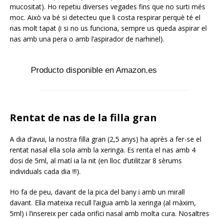
mucositat). Ho repetiu diverses vegades fins que no surti més
moc. Això va bé si detecteu que li costa respirar perquè té el
nas molt tapat (i si no us funciona, sempre us queda aspirar el
nas amb una pera o amb l’aspirador de narhinel).
Producto disponible en Amazon.es
Rentat de nas de la filla gran
A dia d’avui, la nostra filla gran (2,5 anys) ha après a fer-se el
rentat nasal ella sola amb la xeringa. Es renta el nas amb 4
dosi de 5ml, al matí ia la nit (en lloc d’utilitzar 8 sèrums
individuals cada dia !!!).
Ho fa de peu, davant de la pica del bany i amb un mirall
davant. Ella mateixa recull l’aigua amb la xeringa (al màxim,
5ml) i l’insereix per cada orifici nasal amb molta cura. Nosaltres