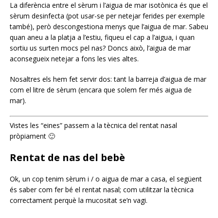
La diferència entre el sèrum i l’aigua de mar isotònica és que el
sèrum desinfecta (pot usar-se per netejar ferides per exemple
també), però descongestiona menys que l’aigua de mar. Sabeu
quan aneu a la platja a l’estiu, fiqueu el cap a l’aigua, i quan
sortiu us surten mocs pel nas? Doncs això, l’aigua de mar
aconsegueix netejar a fons les vies altes.
Nosaltres els hem fet servir dos: tant la barreja d’aigua de mar
com el litre de sèrum (encara que solem fer més aigua de
mar).
Vistes les “eines” passem a la tècnica del rentat nasal
pròpiament 🙂
Rentat de nas del bebè
Ok, un cop tenim sèrum i / o aigua de mar a casa, el següent
és saber com fer bé el rentat nasal; com utilitzar la tècnica
correctament perquè la mucositat se’n vagi.