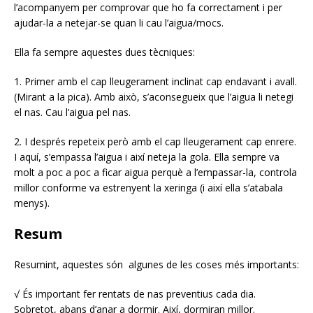
l’acompanyem per comprovar que ho fa correctament i per
ajudar-la a netejar-se quan li cau l’aigua/mocs.
Ella fa sempre aquestes dues tècniques:
1. Primer amb el cap lleugerament inclinat cap endavant i avall.
(Mirant a la pica). Amb això, s’aconsegueix que l’aigua li netegi
el nas. Cau l’aigua pel nas.
2. I després repeteix però amb el cap lleugerament cap enrere.
I aquí, s’empassa l’aigua i així neteja la gola. Ella sempre va
molt a poc a poc a ficar aigua perquè a l’empassar-la, controla
millor conforme va estrenyent la xeringa (i així ella s’atabala
menys).
Resum
Resumint, aquestes són algunes de les coses més importants:
√ És important fer rentats de nas preventius cada dia.
Sobretot, abans d’anar a dormir. Així, dormiran millor.