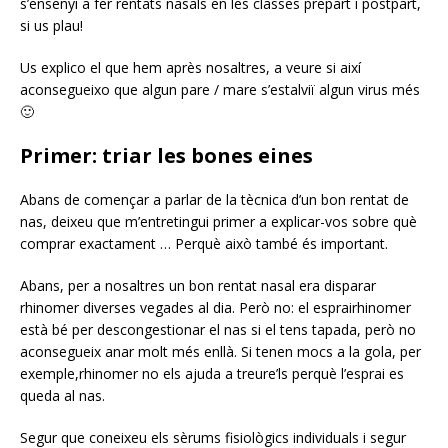
s’ensenyi a fer rentats nasals en les classes prepart i postpart,
si us plau!
Us explico el que hem après nosaltres, a veure si així
aconsegueixo que algun pare / mare s’estalviï algun virus més
🙂
Primer: triar les bones eines
Abans de començar a parlar de la tècnica d’un bon rentat de
nas, deixeu que m’entretingui primer a explicar-vos sobre què
comprar exactament … Perquè això també és important.
Abans, per a nosaltres un bon rentat nasal era disparar
rhinomer diverses vegades al dia. Però no: el esprairhinomer
està bé per descongestionar el nas si el tens tapada, però no
aconsegueix anar molt més enllà. Si tenen mocs a la gola, per
exemple,rhinomer no els ajuda a treure’ls perquè l’esprai es
queda al nas.
Segur que coneixeu els sèrums fisiològics individuals i segur