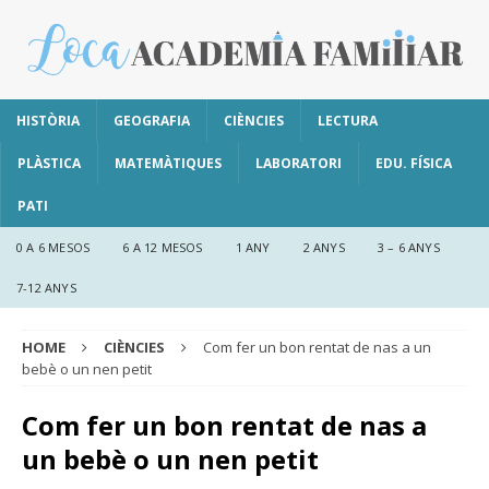
HISTÒRIA
GEOGRAFIA
CIÈNCIES
LECTURA
PLÀSTICA
MATEMÀTIQUES
LABORATORI
EDU. FÍSICA
PATI
0 A 6 MESOS
6 A 12 MESOS
1 ANY
2 ANYS
3 – 6 ANYS
7-12 ANYS
HOME
CIÈNCIES
Com fer un bon rentat de nas a un
bebè o un nen petit
Com fer un bon rentat de nas a
un bebè o un nen petit