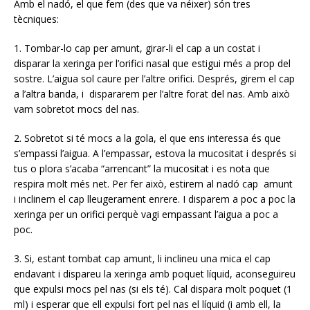
Amb el nadó, el que fem (des que va néixer) són tres
tècniques:
1. Tombar-lo cap per amunt, girar-li el cap a un costat i
disparar la xeringa per l’orifici nasal que estigui més a prop del
sostre. L’aigua sol caure per l’altre orifici. Després, girem el cap
a l’altra banda, i dispararem per l’altre forat del nas. Amb això
vam sobretot mocs del nas.
2. Sobretot si té mocs a la gola, el que ens interessa és que
s’empassi l’aigua. A l’empassar, estova la mucositat i després si
tus o plora s’acaba “arrencant” la mucositat i es nota que
respira molt més net. Per fer això, estirem al nadó cap amunt
i inclinem el cap lleugerament enrere. I disparem a poc a poc la
xeringa per un orifici perquè vagi empassant l’aigua a poc a
poc.
3. Si, estant tombat cap amunt, li inclineu una mica el cap
endavant i dispareu la xeringa amb poquet líquid, aconseguireu
que expulsi mocs pel nas (si els té). Cal dispara molt poquet (1
ml) i esperar que ell expulsi fort pel nas el líquid (i amb ell, la