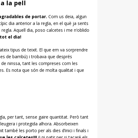
a la pell
agradables de portar.
Com us deia, algun
típic dia anterior a la regla, en el què ja sents
egla. Aquell dia, poso calcetes i me n’oblido
tot el dia!
eix tipus de teixit. El que em va sorprendre
etes de bambú) i trobava que després
 de ninssa, tant les compreses com les
es. Es nota que són de molta qualitat i que
regla, per tant, sense gaire quantitat. Però tant
 lleugera i protegida alhora. Absorbeixen
 també les porto per als dies d’inici i finals i
e les calcetes!!!
(i ni patir per si tacaré els