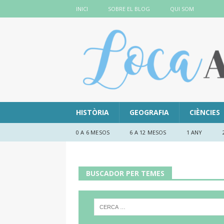
INICI
SOBRE EL BLOG
QUI SOM
HISTÒRIA
GEOGRAFIA
CIÈNCIES
0 A 6 MESOS
6 A 12 MESOS
1 ANY
BUSCADOR PER TEMES