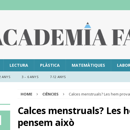
LECTURA
PLÀSTICA
MATEMÀTIQUES
LABO
2 ANYS
3 – 6 ANYS
7-12 ANYS
HOME
CIÈNCIES
Calces menstruals? Les hem prova
Calces menstruals? Les h
pensem això