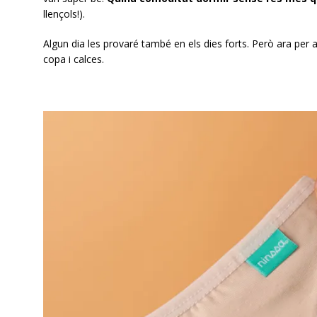
llençols!).
Algun dia les provaré també en els dies forts. Però ara p
copa i calces.