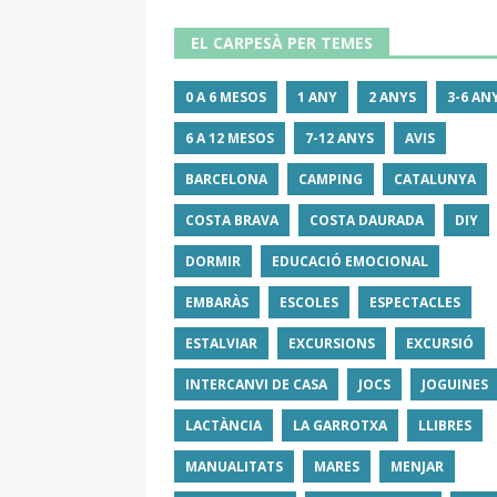
EL CARPESÀ PER TEMES
0 A 6 MESOS
1 ANY
2 ANYS
3-6 AN
6 A 12 MESOS
7-12 ANYS
AVIS
BARCELONA
CAMPING
CATALUNYA
COSTA BRAVA
COSTA DAURADA
DIY
DORMIR
EDUCACIÓ EMOCIONAL
EMBARÀS
ESCOLES
ESPECTACLES
ESTALVIAR
EXCURSIONS
EXCURSIÓ
INTERCANVI DE CASA
JOCS
JOGUINES
LACTÀNCIA
LA GARROTXA
LLIBRES
MANUALITATS
MARES
MENJAR