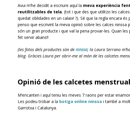
Avui m’he decidit a escriure aquí la
meva
experiència fen
reutilitzables de tela
.
(tot i que des que utilitzo les cal
quedat oblidades en un calaix! ?
).
Sé que la regla encara és 
penso que escrivint la meva opinió sobre les calces ninssa 
són un gran producte i que val la pena provar-les. Quan les
fet servir abans!!
(les fotos dels productes són de
ninssa
; la Laura Serrano m’ha
blog. Gràcies Laura per obrir-me al món de les calcetes menst
Opinió de les calcetes menstrua
M’encanten i aquí teniu les meves 7 raons per estar enamor
Les podeu trobar a la
botiga online ninssa
i també a mol
Garrotxa i Catalunya.