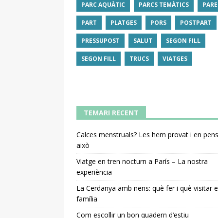
PARC AQUÀTIC
PARCS TEMÀTICS
PARE
PART
PLATGES
PORS
POSTPART
PRESSUPOST
SALUT
SEGON FILL
SEGON FILL
TRUCS
VIATGES
TEMARI RECENT
Calces menstruals? Les hem provat i en pe
això
Viatge en tren nocturn a París – La nostra
experiència
La Cerdanya amb nens: què fer i què visitar 
família
Com escollir un bon quadern d’estiu