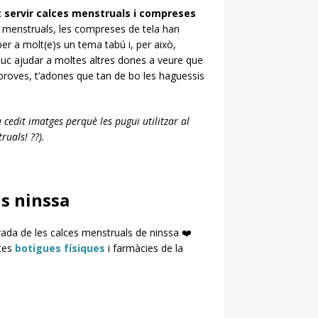
t servir calces menstruals i compreses
ces menstruals, les compreses de tela han
per a molt(e)s un tema tabú i, per això,
puc ajudar a moltes altres dones a veure que
 proves, t’adones que tan de bo les haguessis
 cedit imatges perquè les pugui utilitzar al
ruals! ??).
ls ninssa
ada de les calces menstruals de ninssa ❤️
tes
botigues físiques
i farmàcies de la