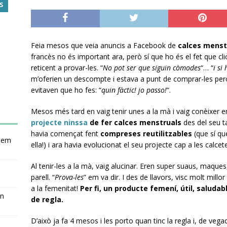
S
Feia mesos que veia anuncis a Facebook de
calces menst
francès no és important ara, però sí que ho és el fet que c
reticent a provar-les. “
No pot ser que siguin còmodes
“… “
i si
m’oferien un descompte i estava a punt de comprar-les però 
evitaven que ho fes: “
quin fàctic! jo passo!
“.
Mesos més tard en vaig tenir unes a la mà i vaig conèixer 
projecte ninssa
de fer calces menstruals
des del seu ta
havia començat fent
compreses reutilitzables
(que sí qu
nsem
ella!) i ara havia evolucionat el seu projecte cap a les calce
Al tenir-les a la mà, vaig alucinar. Eren super suaus, maque
parell. “
Prova-les
” em va dir. I des de llavors, visc molt mill
a la femenitat!
Per fi, un producte femení, útil, saludab
en
de regla.
D’això ja fa 4 mesos i les porto quan tinc la regla i, de veg