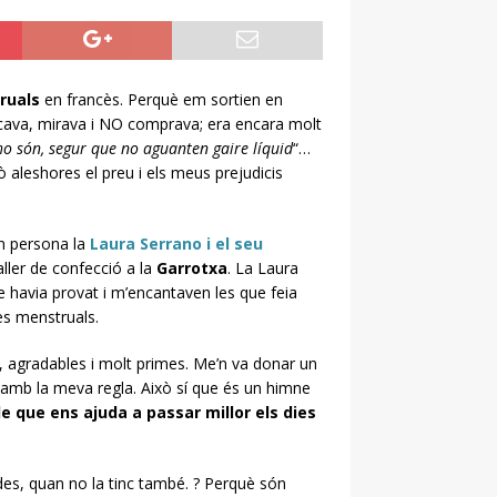
ruals
en francès. Perquè em sortien en
licava, mirava i NO comprava; era encara molt
 ho són, segur que no aguanten gaire líquid
“…
aleshores el preu i els meus prejudicis
en persona la
Laura Serrano i el seu
ller de confecció a la
Garrotxa
. La Laura
e havia provat i m’encantaven les que feia
tes menstruals.
s, agradables i molt primes. Me’n va donar un
or amb la meva regla. Això sí que és un himne
le que ens ajuda a passar millor els dies
ades, quan no la tinc també. ? Perquè són