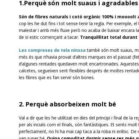
1.Perquè són molt suaus i agradables 
Són de fibres naturals i cotó orgànic 100% i moooolt 
cop les he dut fins i tot sense tenir la regla. Per exemple, el 
malestar i amb més fluxe però no acaba de baixar encara la r
de si estic començant a tacar.
Tranquil·litat total durant 
Les compreses de tela ninssa
també són molt suaus, mat
més és que n’havia provat d’altres marques en el passat (f
d’algunes rentades quedaven molt encartronades. Aquestes
calcetes, segueixen sent flexibles després de moltes rentad
les fibres que es fan servir són bones.
2. Perquè absorbeixen molt bé
Val a dir que les he utilitzat en dies del principi i final de la 
per als incials com el finals, són fantàstiques. Et sents molt
perfectament, no hi ha mai cap taca a la roba ni enlloc. De nit
van super bé.
Quina comoditat dormir sense res més qu