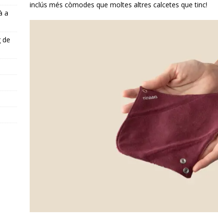
inclús més còmodes que moltes altres calcetes que tinc!
à a
g de
s