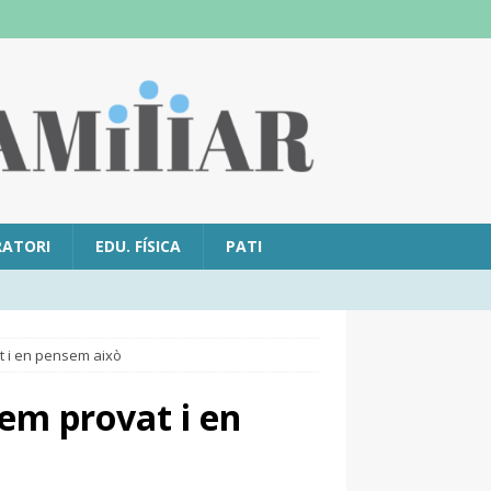
RATORI
EDU. FÍSICA
PATI
t i en pensem això
em provat i en