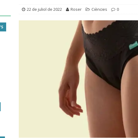
22 de juliol de 2022
Roser
Ciències
0
YS