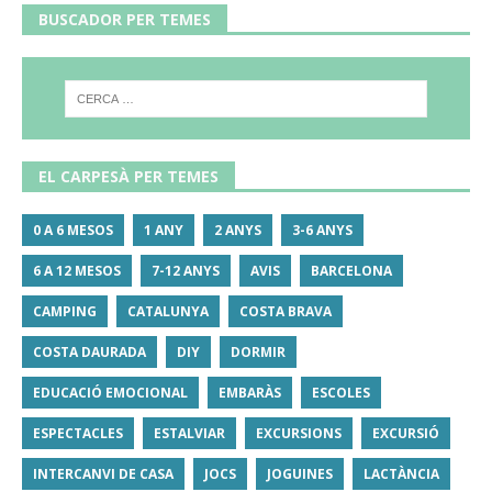
BUSCADOR PER TEMES
EL CARPESÀ PER TEMES
0 A 6 MESOS
1 ANY
2 ANYS
3-6 ANYS
6 A 12 MESOS
7-12 ANYS
AVIS
BARCELONA
CAMPING
CATALUNYA
COSTA BRAVA
COSTA DAURADA
DIY
DORMIR
EDUCACIÓ EMOCIONAL
EMBARÀS
ESCOLES
ESPECTACLES
ESTALVIAR
EXCURSIONS
EXCURSIÓ
INTERCANVI DE CASA
JOCS
JOGUINES
LACTÀNCIA