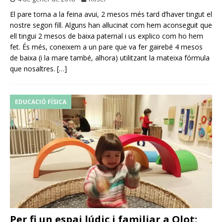
El pare torna a la feina avui, 2 mesos més tard d’haver tingut el
nostre segon fill. Alguns han al·lucinat com hem aconseguit que
ell tingui 2 mesos de baixa paternal i us explico com ho hem
fet. És més, coneixem a un pare que va fer gairebé 4 mesos
de baixa (i la mare també, alhora) utilitzant la mateixa fórmula
que nosaltres.
[…]
EDUCACIÓ FÍSICA
Per fi un espai lúdic i familiar a Olot: