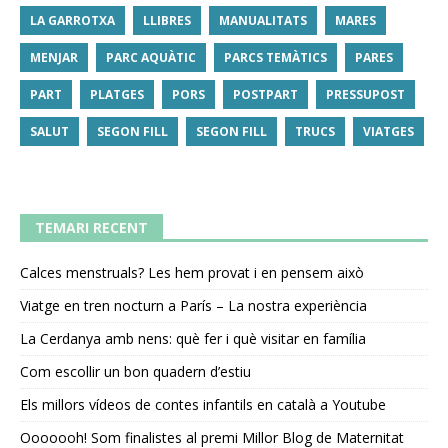
LA GARROTXA
LLIBRES
MANUALITATS
MARES
MENJAR
PARC AQUÀTIC
PARCS TEMÀTICS
PARES
PART
PLATGES
PORS
POSTPART
PRESSUPOST
SALUT
SEGON FILL
SEGON FILL
TRUCS
VIATGES
TEMARI RECENT
Calces menstruals? Les hem provat i en pensem això
Viatge en tren nocturn a París – La nostra experiència
La Cerdanya amb nens: què fer i què visitar en família
Com escollir un bon quadern d’estiu
Els millors vídeos de contes infantils en català a Youtube
Ooooooh! Som finalistes al premi Millor Blog de Maternitat