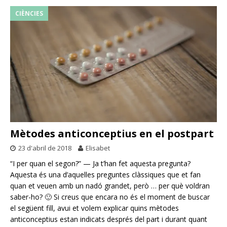
CIÈNCIES
Mètodes anticonceptius en el postpart
23 d'abril de 2018
Elisabet
“I per quan el segon?” — Ja t’han fet aquesta pregunta?
Aquesta és una d’aquelles preguntes clàssiques que et fan
quan et veuen amb un nadó grandet, però … per què voldran
saber-ho? 🙂 Si creus que encara no és el moment de buscar
el següent fill, avui et volem explicar quins mètodes
anticonceptius estan indicats després del part i durant quant