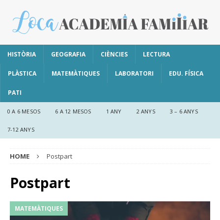
HISTÒRIA
GEOGRAFIA
CIÈNCIES
LECTURA
PLÀSTICA
MATEMÀTIQUES
LABORATORI
EDU. FÍSICA
PATI
0 A 6 MESOS
6 A 12 MESOS
1 ANY
2 ANYS
3 – 6 ANYS
7-12 ANYS
HOME
Postpart
Postpart
MATEMÀTIQUES