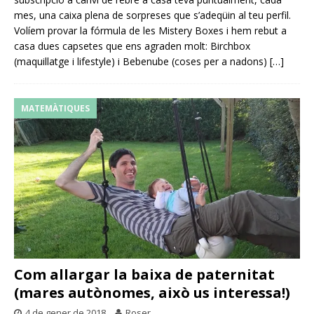
mes, una caixa plena de sorpreses que s’adeqüin al teu perfil.
Volíem provar la fórmula de les Mistery Boxes i hem rebut a
casa dues capsetes que ens agraden molt: Birchbox
(maquillatge i lifestyle) i Bebenube (coses per a nadons)
[…]
MATEMÀTIQUES
Com allargar la baixa de paternitat
(mares autònomes, això us interessa!)
4 de gener de 2018
Roser