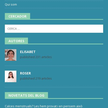
Qui som
CERCADOR
AUTORES
ELISABET
published 231 articles
ROSER
published 219 articles
NOVETATS DEL BLOG
Calces menstruals? Les hem provat i en pensem això