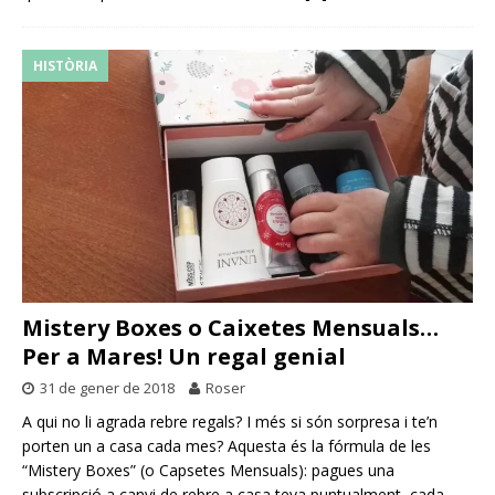
HISTÒRIA
Mistery Boxes o Caixetes Mensuals…
Per a Mares! Un regal genial
31 de gener de 2018
Roser
A qui no li agrada rebre regals? I més si són sorpresa i te’n
porten un a casa cada mes? Aquesta és la fórmula de les
“Mistery Boxes” (o Capsetes Mensuals): pagues una
subscripció a canvi de rebre a casa teva puntualment, cada