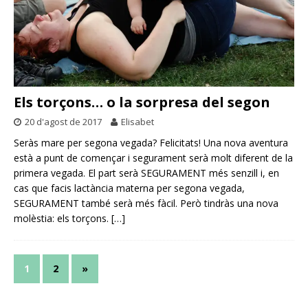
Els torçons… o la sorpresa del segon
20 d'agost de 2017
Elisabet
Seràs mare per segona vegada? Felicitats! Una nova aventura
està a punt de començar i segurament serà molt diferent de la
primera vegada. El part serà SEGURAMENT més senzill i, en
cas que facis lactància materna per segona vegada,
SEGURAMENT també serà més fàcil. Però tindràs una nova
molèstia: els torçons.
[…]
1
2
»